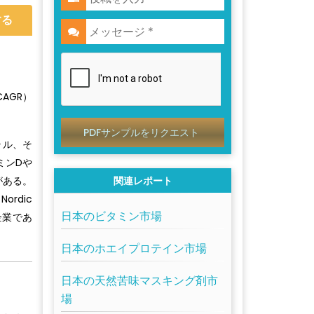
する
AGR）
PDFサンプルをリクエスト
ラル、そ
ミンDや
がある。
関連レポート
rdic
日本のビタミン市場
ル企業であ
日本のホエイプロテイン市場
日本の天然苦味マスキング剤市
場