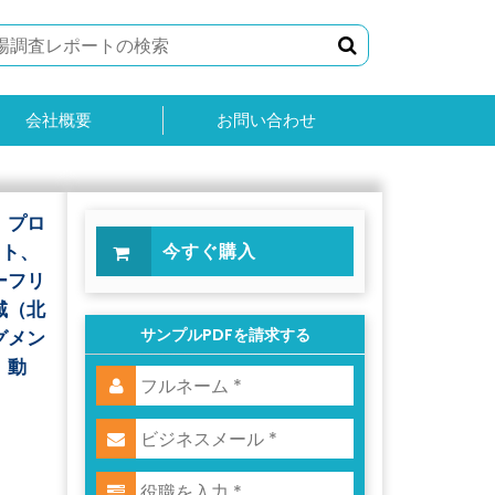
会社概要
お問い合わせ
、プロ
ット、
今すぐ購入
ーフリ
域（北
サンプルPDFを請求する
グメン
、動