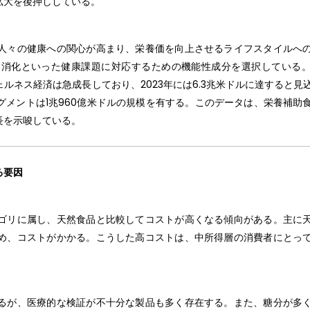
拡大を後押ししている。
人々の健康への関心が高まり、栄養価を向上させるライフスタイルへ
化といった健康課題に対応するための機能性成分を選択している。Gl
、世界のウェルネス経済は急成長しており、2023年には6.3兆米ドルに達すると
メントは1兆960億米ドルの規模を有する。このデータは、栄養補助
長を示唆している。
る要因
ゴリに属し、天然食品と比較してコストが高くなる傾向がある。主に
め、コストがかかる。こうした高コストは、中所得層の消費者にとっ
るが、医療的な検証が不十分な製品も多く存在する。また、糖分が多