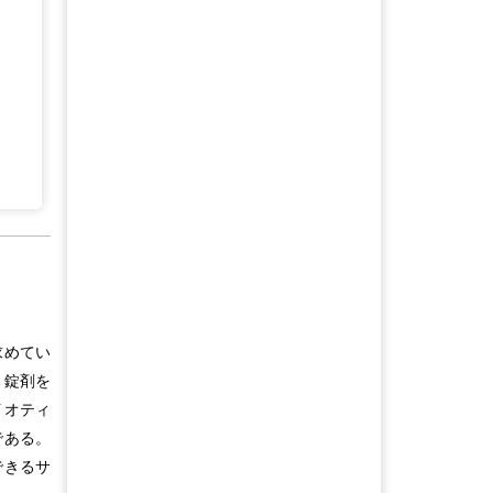
求めてい
、錠剤を
イオティ
である。
できるサ