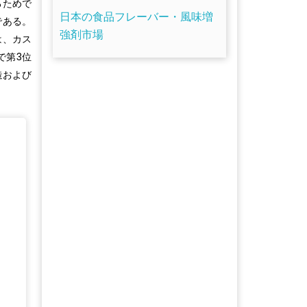
るためで
日本の食品フレーバー・風味増
である。
強剤市場
は、カス
で第3位
造および