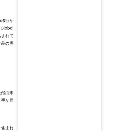
の移行が
obal
見込まれて
食品の需
天然由来
て手が届
く含まれ