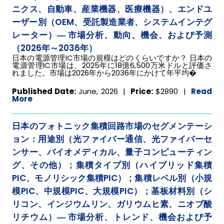
ニクス、自動車、産業機器、医療機器）、エンドユ
ーザー別（OEM、受託製造業者、システムインテグ
レーター）― 市場分析、動向、機会、および予測
（2026年～2036年）
日本の電源管理IC市場の規模はどのくらいですか？ 日本の
電源管理IC市場は、2025年に18億6,500万米ドルと評価さ
れました。市場は2026年から2036年にかけて年平均�
Published Date:
June, 2026 |
Price:
$2890
|
Read
More
日本のフォトニック集積回路市場のセグメンテーシ
ョン：用途別（光ファイバー通信、光ファイバーセ
ンサー、バイオメディカル、量子コンピューティン
グ、その他）；集積タイプ別（ハイブリッド集積
PIC、モノリシック集積PIC）；集積レベル別（小規
模PIC、中規模PIC、大規模PIC）；基板材料別（シ
リコン、インジウムリン、ガリウムヒ素、ニオブ酸
リチウム）― 市場分析、トレンド、機会および予