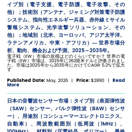
イプ別（電子支援、電子防護、電子攻撃、その
他）；技術別（アンテナ、ジャミング対策電子防護
システム、指向性エネルギー兵器、赤外線ミサイル
警報システム、光学攻撃ソリューション、その
他）；地域別（北米、ヨーロッパ、アジア太平洋、
ラテンアメリカ、中東・アフリカ）― 世界市場分
析、動向、機会および予測、2025～2035年。
電子戦（EW）市場の規模はどのくらいですか？ 世界の電
子戦（EW）市場は、2025年に262億米ドルと評価されまし
た。市場は2025年から2035年にかけてCAGR 5.2%で拡大
す
Published Date:
May, 2026 |
Price:
$2890
|
Read
More
日本の音響波センサー市場：タイプ別（表面弾性波
（SAW）センサー、バルク弾性波（BAW）センサ
ー）、用途別（コンシューマーエレクトロニクス、
自動車）、周波数範囲別（低周波（1MHz）、
100MHz）、材料別（圧電結晶、ポリマー）、最終