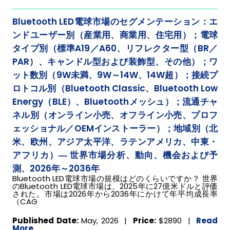
Bluetooth LED電球市場のセグメンテーション：エ
ンドユーザー別（産業用、商業用、住宅用）；電球
タイプ別（標準A19／A60、リフレクター型（BR／
PAR）、キャンドル型および装飾型、その他）；ワ
ット数別（9W未満、9W～14W、14W超）；接続プ
ロトコル別（Bluetooth Classic、Bluetooth Low
Energy（BLE）、Bluetoothメッシュ）；流通チャ
ネル別（オンライン小売、オフライン小売、プロフ
ェッショナル／OEMインストーラー）；地域別（北
米、欧州、アジア太平洋、ラテンアメリカ、中東・
アフリカ）― 世界市場分析、動向、機会および予
測、2026年～2036年
Bluetooth LED電球市場の規模はどのくらいですか？ 世界
のBluetooth LED電球市場は、2025年に27億米ドルと評価
された。市場は2026年から2036年にかけて年平均成長率
（CAG
Published Date:
May, 2026 |
Price:
$2890
|
Read
More