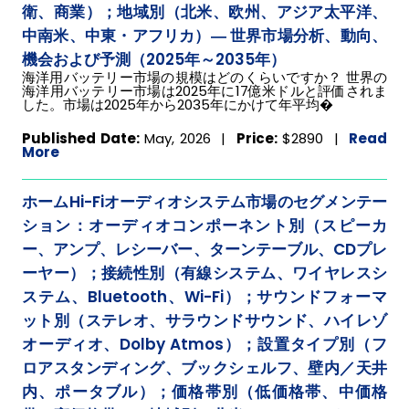
衛、商業）；地域別（北米、欧州、アジア太平洋、
中南米、中東・アフリカ）― 世界市場分析、動向、
機会および予測（2025年～2035年）
海洋用バッテリー市場の規模はどのくらいですか？ 世界の
海洋用バッテリー市場は2025年に17億米ドルと評価されま
した。市場は2025年から2035年にかけて年平均�
Published Date:
May, 2026 |
Price:
$2890
|
Read
More
ホームHi-Fiオーディオシステム市場のセグメンテー
ション：オーディオコンポーネント別（スピーカ
ー、アンプ、レシーバー、ターンテーブル、CDプレ
ーヤー）；接続性別（有線システム、ワイヤレスシ
ステム、Bluetooth、Wi-Fi）；サウンドフォーマ
ット別（ステレオ、サラウンドサウンド、ハイレゾ
オーディオ、Dolby Atmos）；設置タイプ別（フ
ロアスタンディング、ブックシェルフ、壁内／天井
内、ポータブル）；価格帯別（低価格帯、中価格