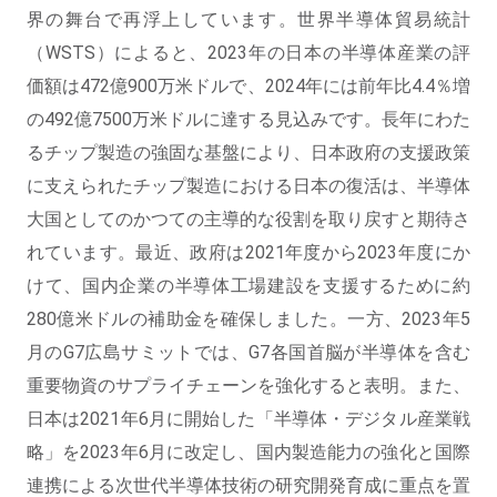
界の舞台で再浮上しています。世界半導体貿易統計
（WSTS）によると、2023年の日本の半導体産業の評
価額は472億900万米ドルで、2024年には前年比4.4％増
の492億7500万米ドルに達する見込みです。長年にわた
るチップ製造の強固な基盤により、日本政府の支援政策
に支えられたチップ製造における日本の復活は、半導体
大国としてのかつての主導的な役割を取り戻すと期待さ
れています。最近、政府は2021年度から2023年度にか
けて、国内企業の半導体工場建設を支援するために約
280億米ドルの補助金を確保しました。一方、2023年5
月のG7広島サミットでは、G7各国首脳が半導体を含む
重要物資のサプライチェーンを強化すると表明。また、
日本は2021年6月に開始した「半導体・デジタル産業戦
略」を2023年6月に改定し、国内製造能力の強化と国際
連携による次世代半導体技術の研究開発育成に重点を置