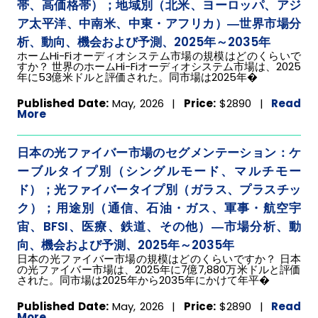
帯、高価格帯）；地域別（北米、ヨーロッパ、アジ
ア太平洋、中南米、中東・アフリカ）―世界市場分
析、動向、機会および予測、2025年～2035年
ホームHi-Fiオーディオシステム市場の規模はどのくらいで
すか？ 世界のホームHi-Fiオーディオシステム市場は、2025
年に53億米ドルと評価された。同市場は2025年�
Published Date:
May, 2026 |
Price:
$2890
|
Read
More
日本の光ファイバー市場のセグメンテーション：ケ
ーブルタイプ別（シングルモード、マルチモー
ド）；光ファイバータイプ別（ガラス、プラスチッ
ク）；用途別（通信、石油・ガス、軍事・航空宇
宙、BFSI、医療、鉄道、その他）―市場分析、動
向、機会および予測、2025年～2035年
日本の光ファイバー市場の規模はどのくらいですか？ 日本
の光ファイバー市場は、2025年に7億7,880万米ドルと評価
された。同市場は2025年から2035年にかけて年平�
Published Date:
May, 2026 |
Price:
$2890
|
Read
More