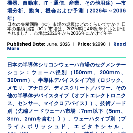
機器、自動車、IT・通信、産業、その他用途）―市
場分析、動向、機会および予測（2026年～2036
年）
日本の集積回路（IC）市場の規模はどのくらいですか？ 日
本の集積回路（IC）市場は、2025年に418億米ドルと評価
されました。市場は2026年から2036年にかけて年平
Published Date:
June, 2026 |
Price:
$2890
|
Read
More
日本の半導体シリコンウェーハ市場のセグメンテー
ション：ウェーハ径別（150mm、200mm、
300mm）、半導体デバイスタイプ別（ロジック、
メモリ、アナログ、ディスクリート／パワー、その
他の半導体デバイスタイプ〔オプトエレクトロニク
ス、センサー、マイクロデバイス〕）、技術ノード
別（先端ノードウェーハ市場〔7nm以下（5nm、
3nm、2nmを含む）〕）、ウェーハタイプ別（プ
ライムポリッシュド、エピタキシャル、