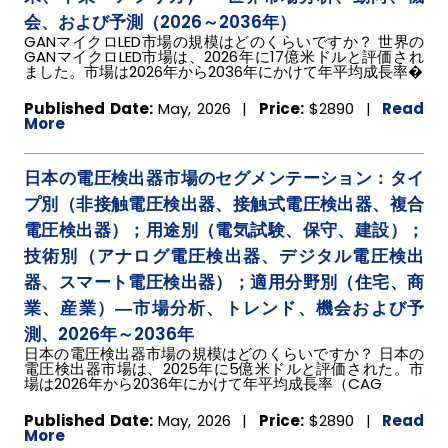
会、および予測（2026～2036年）
GANマイクロLED市場の規模はどのくらいですか？ 世界の
GANマイクロLED市場は、2026年に17億米ドルと評価され
ました。市場は2026年から2036年にかけて年平均成長率�
Published Date:
May, 2026 |
Price:
$2890
|
Read
More
日本の電圧検出器市場のセグメンテーション：タイ
プ別（非接触電圧検出器、接触式電圧検出器、複合
電圧検出器）；用途別（電気試験、保守、建設）；
技術別（アナログ電圧検出器、デジタル電圧検出
器、スマート電圧検出器）；適用分野別（住宅、商
業、産業）―市場分析、トレンド、機会および予
測、2026年～2036年
日本の電圧検出器市場の規模はどのくらいですか？ 日本の
電圧検出器市場は、2025年に5億米ドルと評価された。市
場は2026年から2036年にかけて年平均成長率（CAG
Published Date:
May, 2026 |
Price:
$2890
|
Read
More