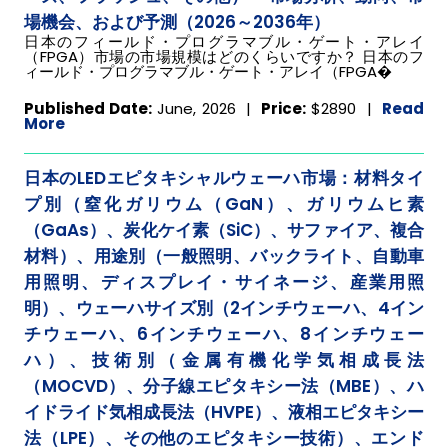
場機会、および予測（2026～2036年）
日本のフィールド・プログラマブル・ゲート・アレイ
（FPGA）市場の市場規模はどのくらいですか？ 日本のフ
ィールド・プログラマブル・ゲート・アレイ（FPGA�
Published Date:
June, 2026 |
Price:
$2890
|
Read
More
日本のLEDエピタキシャルウェーハ市場：材料タイ
プ別（窒化ガリウム（GaN）、ガリウムヒ素
（GaAs）、炭化ケイ素（SiC）、サファイア、複合
材料）、用途別（一般照明、バックライト、自動車
用照明、ディスプレイ・サイネージ、産業用照
明）、ウェーハサイズ別（2インチウェーハ、4イン
チウェーハ、6インチウェーハ、8インチウェー
ハ）、技術別（金属有機化学気相成長法
（MOCVD）、分子線エピタキシー法（MBE）、ハ
イドライド気相成長法（HVPE）、液相エピタキシー
法（LPE）、その他のエピタキシー技術）、エンド