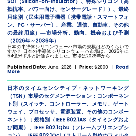
SOI（Silicon-on-Insulator）、特殊シリコン〔高
抵抗率、パワー向け、センサーグレード〕）、最終
用途別（民生用電子機器〔携帯電話・スマートフォ
ン、PC・サーバー〕、産業、通信、自動車、その他
の最終用途）―市場分析、動向、機会および予測
（2026年～2036年）
日本の半導体シリコンウェーハ市場の規模はどのくらいで
すか？ 日本の半導体シリコンウェーハ市場は、2025年に
54億米ドルと評価されました。市場は2026年から
Published Date:
June, 2026 |
Price:
$2890
|
Read
More
日本のタイムセンシティブ・ネットワーキング
（TSN）市場のセグメンテーション：コンポーネン
ト別（スイッチ、コントローラー、メモリ、ゲート
ウェイ、プロセッサ、電源装置、その他のコンポー
ネント）；規格別（IEEE 802.1AS（タイミングおよ
び同期）、IEEE 802.1Qbu（フレームプリエンプシ
ョン）、IEEE 802.1Qci（ストリーム単位のフィルタ