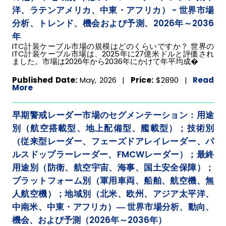
洋、ラテンアメリカ、中東・アフリカ） - 世界市場
分析、トレンド、機会および予測、2026年～2036
年
ITC計装ケーブル市場の規模はどのくらいですか？ 世界の
ITC計装ケーブル市場は、2025年に27億米ドルと評価され
ました。市場は2026年から2036年にかけて年平均成�
Published Date:
May, 2026 |
Price:
$2890
|
Read
More
早期警戒レーダー市場のセグメンテーション：用途
別（航空搭載型、地上配備型、艦載型）；技術別
（従来型レーダー、フェーズドアレイレーダー、パ
ルスドップラーレーダー、FMCWレーダー）；最終
用途別（防衛、航空宇宙、海事、国土安全保障）；
プラットフォーム別（軍用車両、船舶、航空機、無
人航空機）；地域別（北米、欧州、アジア太平洋、
中南米、中東・アフリカ）― 世界市場分析、動向、
機会、および予測（2026年～2036年）