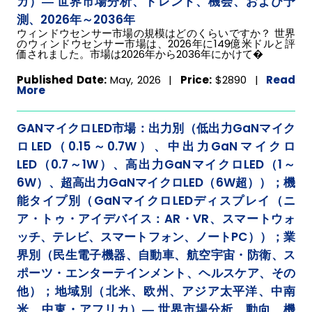
カ）― 世界市場分析、トレンド、機会、および予
測、2026年～2036年
ウィンドウセンサー市場の規模はどのくらいですか？ 世界
のウィンドウセンサー市場は、2026年に149億米ドルと評
価されました。市場は2026年から2036年にかけて�
Published Date:
May, 2026 |
Price:
$2890
|
Read
More
GANマイクロLED市場：出力別（低出力GaNマイク
ロLED（0.15～0.7W）、中出力GaNマイクロ
LED（0.7～1W）、高出力GaNマイクロLED（1～
6W）、超高出力GaNマイクロLED（6W超））；機
能タイプ別（GaNマイクロLEDディスプレイ（ニ
ア・トゥ・アイデバイス：AR・VR、スマートウォ
ッチ、テレビ、スマートフォン、ノートPC））；業
界別（民生電子機器、自動車、航空宇宙・防衛、ス
ポーツ・エンターテインメント、ヘルスケア、その
他）；地域別（北米、欧州、アジア太平洋、中南
米、中東・アフリカ）― 世界市場分析、動向、機