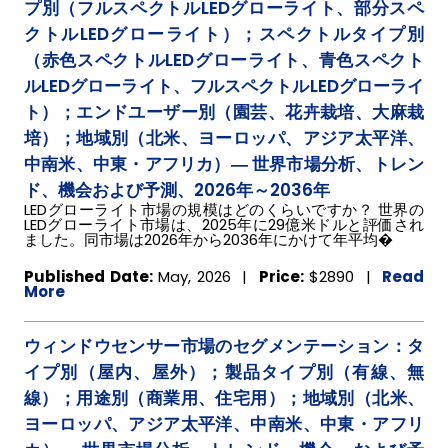
プ別（フルスペクトルLEDグローライト、部分スペ
クトルLEDグローライト）；スペクトルタイプ別
（赤色スペクトルLEDグローライト、青色スペクト
ルLEDグローライト、フルスペクトルLEDグローライ
ト）；エンドユーザー別（園芸、花卉栽培、大麻栽
培）；地域別（北米、ヨーロッパ、アジア太平洋、
中南米、中東・アフリカ）― 世界市場分析、トレン
ド、機会および予測、2026年～2036年
LEDグローライト市場の規模はどのくらいですか？ 世界の
LEDグローライト市場は、2025年に29億米ドルと評価され
ました。同市場は2026年から2036年にかけて年平均�
Published Date:
May, 2026 |
Price:
$2890
|
Read
More
ウィンドウセンサー市場のセグメンテーション：タ
イプ別（屋内、屋外）；製品タイプ別（有線、無
線）；用途別（商業用、住宅用）；地域別（北米、
ヨーロッパ、アジア太平洋、中南米、中東・アフリ