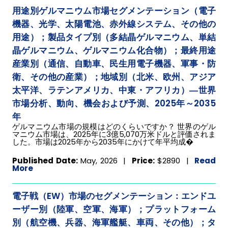
用途別ゲルマニウム市場セグメンテーション（電子
機器、光学、太陽電池、赤外線システム、その他の
用途）；製品タイプ別（多結晶ゲルマニウム、単結
晶ゲルマニウム、ゲルマニウム化合物）；最終用途
産業別（通信、自動車、民生用電子機器、軍事・防
衛、その他の産業）；地域別（北米、欧州、アジア
太平洋、ラテンアメリカ、中東・アフリカ）―世界
市場分析、動向、機会および予測、2025年～2035
年
ゲルマニウム市場の規模はどのくらいですか？ 世界のゲル
マニウム市場は、2025年に3億5,070万米ドルと評価されま
した。市場は2025年から2035年にかけて年平均成�
Published Date:
May, 2026 |
Price:
$2890
|
Read
More
電子戦（EW）市場のセグメンテーション：エンドユ
ーザー別（陸軍、空軍、海軍）；プラットフォーム
別（航空機、兵器、海軍艦艇、車両、その他）；タ