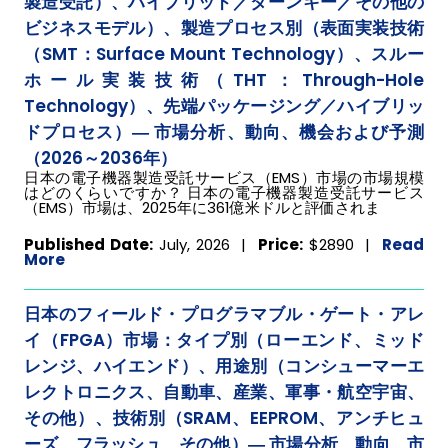
製造受託）、ハイブリッド／ターンキー／その他の
ビジネスモデル）、製造プロセス別（表面実装技術
（SMT：Surface Mount Technology）、スルー
ホール実装技術（THT：Through-Hole
Technology）、先端パッケージング／ハイブリッ
ドプロセス）― 市場分析、動向、機会および予測
（2026～2036年）
日本の電子機器製造受託サービス（EMS）市場の市場規模
はどのくらいですか？ 日本の電子機器製造受託サービス
（EMS）市場は、2025年に361億米ドルと評価されま
Published Date:
July, 2026 |
Price:
$2890
|
Read
More
日本のフィールド・プログラマブル・ゲート・アレ
イ（FPGA）市場：タイプ別（ローエンド、ミッド
レンジ、ハイエンド）、用途別（コンシューマーエ
レクトロニクス、自動車、産業、軍事・航空宇宙、
その他）、技術別（SRAM、EEPROM、アンチヒュ
ーズ、フラッシュ、その他）― 市場分析、動向、市