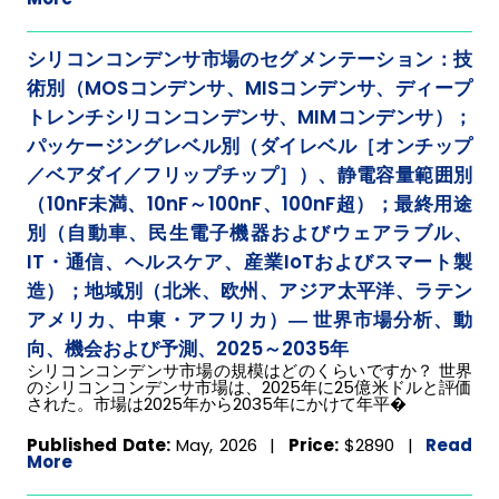
シリコンコンデンサ市場のセグメンテーション：技
術別（MOSコンデンサ、MISコンデンサ、ディープ
トレンチシリコンコンデンサ、MIMコンデンサ）；
パッケージングレベル別（ダイレベル［オンチップ
／ベアダイ／フリップチップ］）、静電容量範囲別
（10nF未満、10nF～100nF、100nF超）；最終用途
別（自動車、民生電子機器およびウェアラブル、
IT・通信、ヘルスケア、産業IoTおよびスマート製
造）；地域別（北米、欧州、アジア太平洋、ラテン
アメリカ、中東・アフリカ）― 世界市場分析、動
向、機会および予測、2025～2035年
シリコンコンデンサ市場の規模はどのくらいですか？ 世界
のシリコンコンデンサ市場は、2025年に25億米ドルと評価
された。市場は2025年から2035年にかけて年平�
Published Date:
May, 2026 |
Price:
$2890
|
Read
More