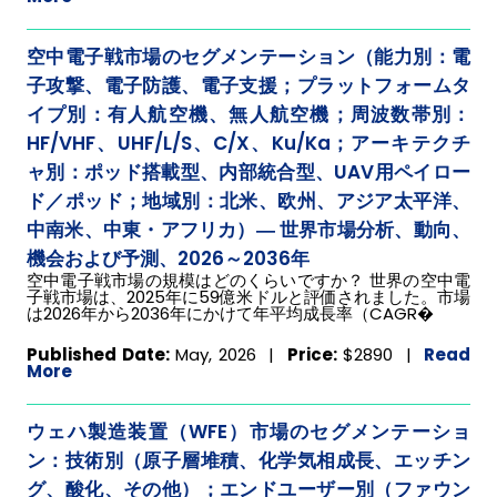
空中電子戦市場のセグメンテーション（能力別：電
子攻撃、電子防護、電子支援；プラットフォームタ
イプ別：有人航空機、無人航空機；周波数帯別：
HF/VHF、UHF/L/S、C/X、Ku/Ka；アーキテクチ
ャ別：ポッド搭載型、内部統合型、UAV用ペイロー
ド／ポッド；地域別：北米、欧州、アジア太平洋、
中南米、中東・アフリカ）― 世界市場分析、動向、
機会および予測、2026～2036年
空中電子戦市場の規模はどのくらいですか？ 世界の空中電
子戦市場は、2025年に59億米ドルと評価されました。市場
は2026年から2036年にかけて年平均成長率（CAGR�
Published Date:
May, 2026 |
Price:
$2890
|
Read
More
ウェハ製造装置（WFE）市場のセグメンテーショ
ン：技術別（原子層堆積、化学気相成長、エッチン
グ、酸化、その他）；エンドユーザー別（ファウン