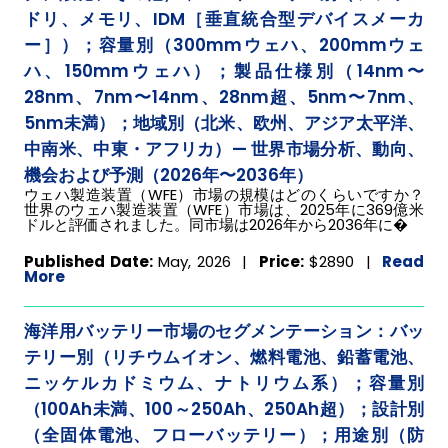
ドリ、メモリ、IDM［垂直統合型デバイスメーカ
ー］）；容量別（300mmウェハ、200mmウェ
ハ、150mmウェハ）；製品仕様別（14nm〜
28nm、7nm〜14nm、28nm超、5nm〜7nm、
5nm未満）；地域別（北米、欧州、アジア太平洋、
中南米、中東・アフリカ）— 世界市場分析、動向、
機会および予測（2026年〜2036年）
ウェハ製造装置（WFE）市場の規模はどのくらいですか？
世界のウェハ製造装置（WFE）市場は、2025年に369億米
ドルと評価されました。同市場は2026年から2036年に�
Published Date:
May, 2026 |
Price:
$2890
|
Read
More
海洋用バッテリー市場のセグメンテーション：バッ
テリー別（リチウムイオン、燃料電池、鉛蓄電池、
ニッケルカドミウム、ナトリウム系）；容量別
（100Ah未満、100～250Ah、250Ah超）；設計別
（全固体電池、フローバッテリー）；用途別（防