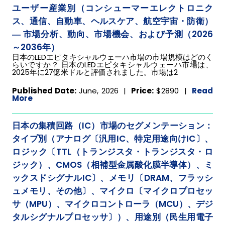
ユーザー産業別（コンシューマーエレクトロニク
ス、通信、自動車、ヘルスケア、航空宇宙・防衛）
― 市場分析、動向、市場機会、および予測（2026
～2036年）
日本のLEDエピタキシャルウェーハ市場の市場規模はどのく
らいですか？ 日本のLEDエピタキシャルウェーハ市場は、
2025年に27億米ドルと評価されました。市場は2
Published Date:
June, 2026 |
Price:
$2890
|
Read
More
日本の集積回路（IC）市場のセグメンテーション：
タイプ別（アナログ〔汎用IC、特定用途向けIC〕、
ロジック〔TTL（トランジスタ・トランジスタ・ロ
ジック）、CMOS（相補型金属酸化膜半導体）、ミ
ックスドシグナルIC〕、メモリ〔DRAM、フラッシ
ュメモリ、その他〕、マイクロ〔マイクロプロセッ
サ（MPU）、マイクロコントローラ（MCU）、デジ
タルシグナルプロセッサ〕）、用途別（民生用電子