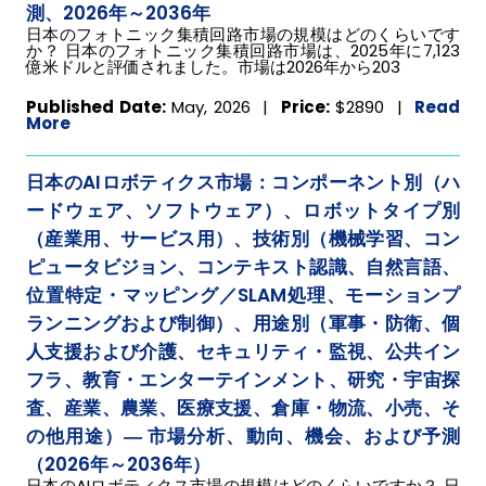
測、2026年～2036年
日本のフォトニック集積回路市場の規模はどのくらいです
か？ 日本のフォトニック集積回路市場は、2025年に7,123
億米ドルと評価されました。市場は2026年から203
Published Date:
May, 2026 |
Price:
$2890
|
Read
More
日本のAIロボティクス市場：コンポーネント別（ハ
ードウェア、ソフトウェア）、ロボットタイプ別
（産業用、サービス用）、技術別（機械学習、コン
ピュータビジョン、コンテキスト認識、自然言語、
位置特定・マッピング／SLAM処理、モーションプ
ランニングおよび制御）、用途別（軍事・防衛、個
人支援および介護、セキュリティ・監視、公共イン
フラ、教育・エンターテインメント、研究・宇宙探
査、産業、農業、医療支援、倉庫・物流、小売、そ
の他用途）― 市場分析、動向、機会、および予測
（2026年～2036年）
日本のAIロボティクス市場の規模はどのくらいですか？ 日