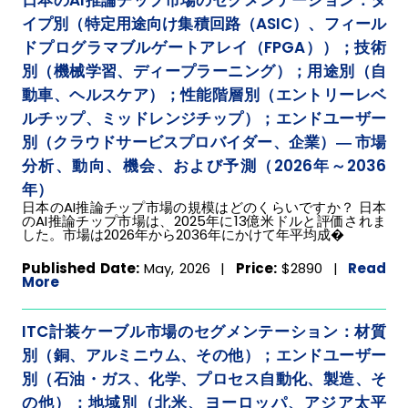
日本のAI推論チップ市場のセグメンテーション：タ
イプ別（特定用途向け集積回路（ASIC）、フィール
ドプログラマブルゲートアレイ（FPGA））；技術
別（機械学習、ディープラーニング）；用途別（自
動車、ヘルスケア）；性能階層別（エントリーレベ
ルチップ、ミッドレンジチップ）；エンドユーザー
別（クラウドサービスプロバイダー、企業）― 市場
分析、動向、機会、および予測（2026年～2036
年）
日本のAI推論チップ市場の規模はどのくらいですか？ 日本
のAI推論チップ市場は、2025年に13億米ドルと評価されま
した。市場は2026年から2036年にかけて年平均成�
Published Date:
May, 2026 |
Price:
$2890
|
Read
More
ITC計装ケーブル市場のセグメンテーション：材質
別（銅、アルミニウム、その他）；エンドユーザー
別（石油・ガス、化学、プロセス自動化、製造、そ
の他）；地域別（北米、ヨーロッパ、アジア太平