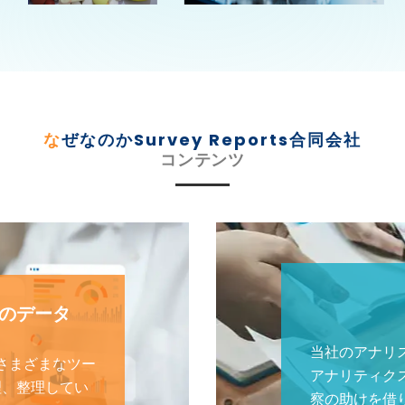
なぜなのかSurvey Reports合同会社
コンテンツ
スのデータ
当社のアナリ
さまざまなツー
アナリティク
理、整理してい
察の助けを借