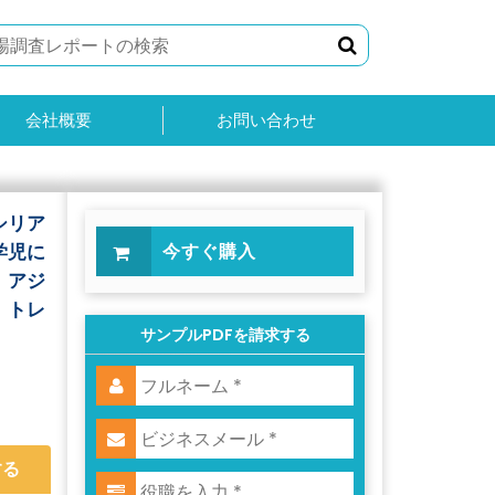
会社概要
お問い合わせ
シリア
学児に
今すぐ購入
、アジ
、トレ
サンプルPDFを請求する
する