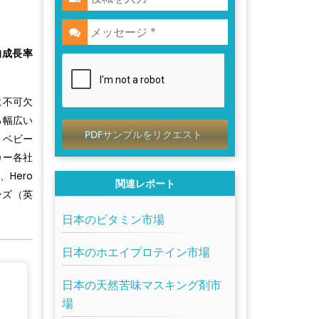
均成長率
に不可欠
る幅広い
PDFサンプルをリクエスト
、ベビー
カー各社
Hero
関連レポート
ソンズ（英
日本のビタミン市場
日本のホエイプロテイン市場
日本の天然苦味マスキング剤市
場