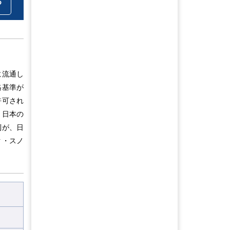
る
に流通し
格基準が
許可され
、日本の
制が、日
ク・スノ