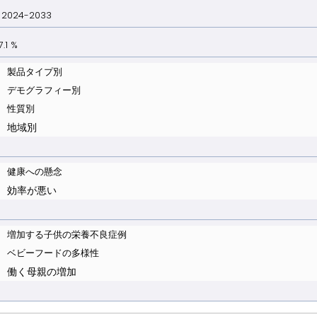
024-2033
1 %
製品タイプ別
デモグラフィー別
性質別
地域別
健康への懸念
効率が悪い
増加する子供の栄養不良症例
ベビーフードの多様性
働く母親の増加