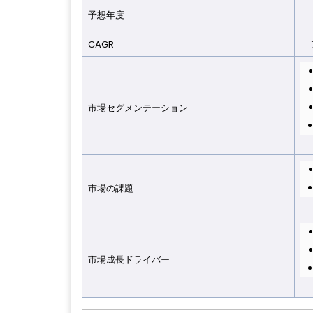
予想年
度
2
CAGR
7.
市場セグメンテーショ
ン
市場の課
題
市場成長ドライバ
ー