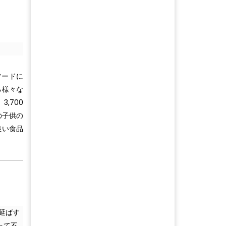
フードに
る様々な
,700
の子供の
良い食品
延ばす
って不