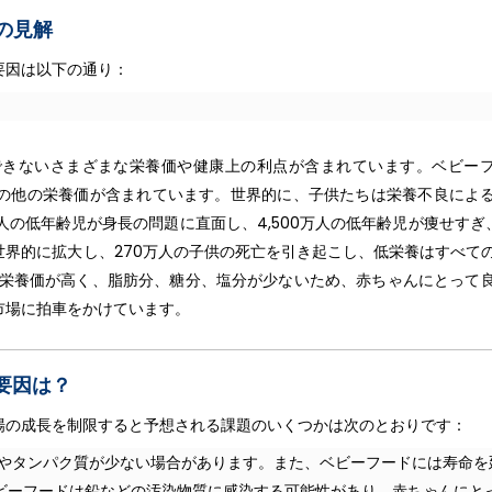
の見解
要因は以下の通り：
できないさまざまな栄養価や健康上の利点が含まれています。ベビー
の他の栄養価が含まれています。世界的に、子供たちは栄養不良によ
人の低年齢児が身長の問題に直面し、4,500万人の低年齢児が痩せすぎ、3
界的に拡大し、270万人の子供の死亡を引き起こし、低栄養はすべて
は栄養価が高く、脂肪分、糖分、塩分が少ないため、赤ちゃんにとって
市場に拍車をかけています。
要因は？
場の成長を制限すると予想される課題のいくつかは次のとおりです：
やタンパク質が少ない場合があります。また、ベビーフードには寿命を
ビーフードは鉛などの汚染物質に感染する可能性があり、赤ちゃんにと