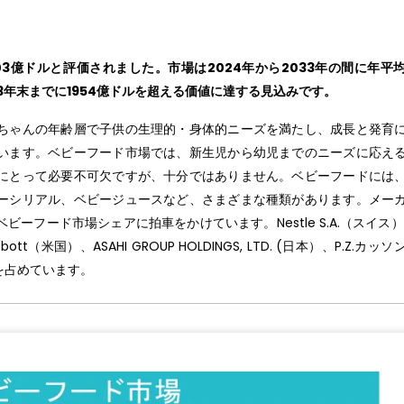
03億ドルと評価されました。市場は2024年から2033年の間に年平
33年末までに1954億ドルを超える価値に達する見込みです。
ちゃんの年齢層で子供の生理的・身体的ニーズを満たし、成長と発育
います。ベビーフード市場では、新生児から幼児までのニーズに応え
にとって必要不可欠ですが、十分ではありません。ベビーフードには
ーシリアル、ベビージュースなど、さまざまな種類があります。メー
フード市場シェアに拍車をかけています。Nestle S.A.（スイス）、
tt（米国）、ASAHI GROUP HOLDINGS, LTD. (日本）、P.Z.カッ
を占めています。