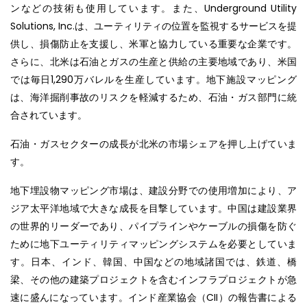
ンなどの技術も使用しています。また、Underground Utility
Solutions, Inc.は、ユーティリティの位置を監視するサービスを提
供し、損傷防止を支援し、米軍と協力している重要な企業です。
さらに、北米は石油とガスの生産と供給の主要地域であり、米国
では毎日1,290万バレルを生産しています。地下施設マッピング
は、海洋掘削事故のリスクを軽減するため、石油・ガス部門に統
合されています。
石油・ガスセクターの成長が北米の市場シェアを押し上げていま
す。
地下埋設物マッピング市場は、建設分野での使用増加により、ア
ジア太平洋地域で大きな成長を目撃しています。中国は建設業界
の世界的リーダーであり、パイプラインやケーブルの損傷を防ぐ
ために地下ユーティリティマッピングシステムを必要としていま
す。日本、インド、韓国、中国などの地域諸国では、鉄道、橋
梁、その他の建築プロジェクトを含むインフラプロジェクトが急
速に盛んになっています。インド産業協会（CII）の報告書による