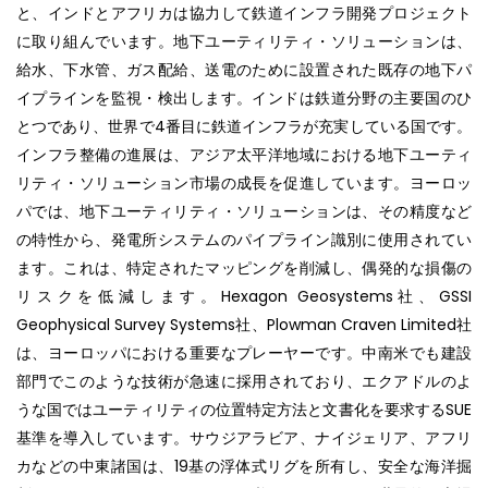
と、インドとアフリカは協力して鉄道インフラ開発プロジェクト
に取り組んでいます。地下ユーティリティ・ソリューションは、
給水、下水管、ガス配給、送電のために設置された既存の地下パ
イプラインを監視・検出します。インドは鉄道分野の主要国のひ
とつであり、世界で4番目に鉄道インフラが充実している国です。
インフラ整備の進展は、アジア太平洋地域における地下ユーティ
リティ・ソリューション市場の成長を促進しています。ヨーロッ
パでは、地下ユーティリティ・ソリューションは、その精度など
の特性から、発電所システムのパイプライン識別に使用されてい
ます。これは、特定されたマッピングを削減し、偶発的な損傷の
リスクを低減します。Hexagon Geosystems社、GSSI
Geophysical Survey Systems社、Plowman Craven Limited社
は、ヨーロッパにおける重要なプレーヤーです。中南米でも建設
部門でこのような技術が急速に採用されており、エクアドルのよ
うな国ではユーティリティの位置特定方法と文書化を要求するSUE
基準を導入しています。サウジアラビア、ナイジェリア、アフリ
カなどの中東諸国は、19基の浮体式リグを所有し、安全な海洋掘