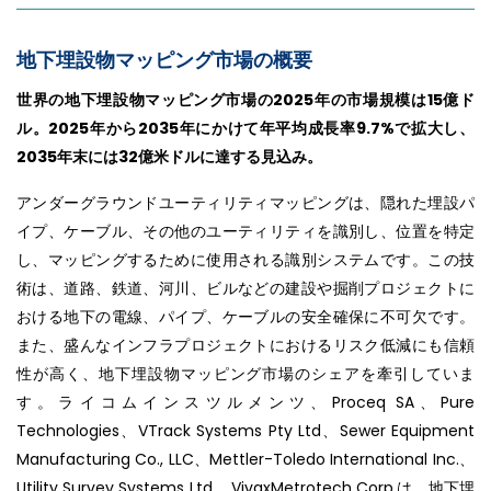
地下埋設物マッピング市場の概要
世界の地下埋設物マッピング市場の2025年の市場規模は15億ド
ル。2025年から2035年にかけて年平均成長率9.7%で拡大し、
2035年末には32億米ドルに達する見込み。
アンダーグラウンドユーティリティマッピングは、隠れた埋設パ
イプ、ケーブル、その他のユーティリティを識別し、位置を特定
し、マッピングするために使用される識別システムです。この技
術は、道路、鉄道、河川、ビルなどの建設や掘削プロジェクトに
おける地下の電線、パイプ、ケーブルの安全確保に不可欠です。
また、盛んなインフラプロジェクトにおけるリスク低減にも信頼
性が高く、地下埋設物マッピング市場のシェアを牽引していま
す。ライコムインスツルメンツ、Proceq SA、Pure
Technologies、VTrack Systems Pty Ltd、Sewer Equipment
Manufacturing Co., LLC、Mettler-Toledo International Inc.、
Utility Survey Systems Ltd.、VivaxMetrotech Corp.は、地下埋