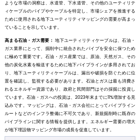
ような市場の洞察は、水道管、下水道管、その他のユーティリテ
ィケーブルのパイプやケーブルを特定し、市場シェアを推進する
ために使用される地下ユーティリティマッピングの需要が高まっ
ていることを示しています。
高まる石油・ガス需要：
地下ユーティリティケーブルは、石油・
ガス業界にとって、掘削中に統合されたパイプを安全に保つため
に極めて重要です。石油・ガス産業では、原油、天然ガス、その
他の炭化水素を輸送するために地下パイプラインが多用されてお
り、地下ユーティリティケーブルは、漏出や破損を防ぐために位
置を確認し、監視する必要があります。石油とガスは最も消費さ
れるエネルギー資源であり、政府と民間部門はその採掘に投資し
ています。石油・ガスへの投資は、2023年末までに11%増加する見
込みです。マッピングは、石油・ガス会社にとってパイプライン
ルートなどのインフラ整備に不可欠であり、新規掘削時に既存の
パイプラインに関する情報を提供します。エネルギー需要の増大
が地下埋設物マッピング市場の成長を促進しています。