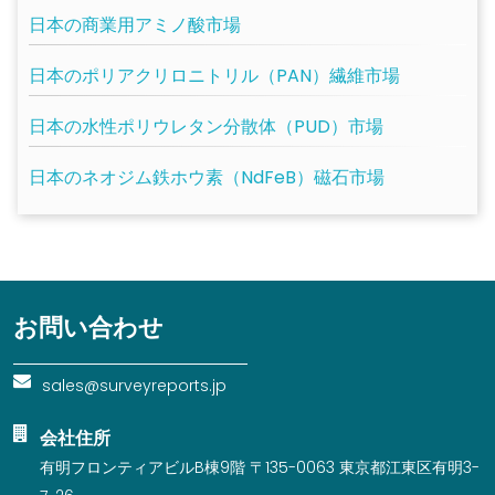
日本の商業用アミノ酸市場
日本のポリアクリロニトリル（PAN）繊維市場
日本の水性ポリウレタン分散体（PUD）市場
日本のネオジム鉄ホウ素（NdFeB）磁石市場
お問い合わせ
sales@surveyreports.jp
会社住所
有明フロンティアビルB棟9階 〒135-0063 東京都江東区有明3-