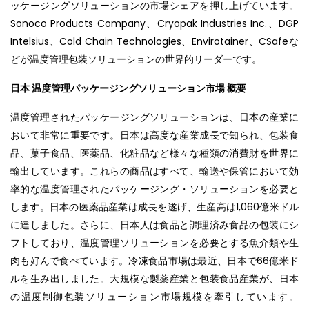
ッケージングソリューションの市場シェアを押し上げています。
Sonoco Products Company、Cryopak Industries Inc.、DGP
Intelsius、Cold Chain Technologies、Envirotainer、CSafeな
どが温度管理包装ソリューションの世界的リーダーです。
日本 温度管理パッケージングソリューション市場 概要
温度管理されたパッケージングソリューションは、日本の産業に
おいて非常に重要です。日本は高度な産業成長で知られ、包装食
品、菓子食品、医薬品、化粧品など様々な種類の消費財を世界に
輸出しています。これらの商品はすべて、輸送や保管において効
率的な温度管理されたパッケージング・ソリューションを必要と
します。日本の医薬品産業は成長を遂げ、生産高は1,060億米ドル
に達しました。さらに、日本人は食品と調理済み食品の包装にシ
フトしており、温度管理ソリューションを必要とする魚介類や生
肉も好んで食べています。冷凍食品市場は最近、日本で66億米ド
ルを生み出しました。大規模な製薬産業と包装食品産業が、日本
の温度制御包装ソリューション市場規模を牽引しています。