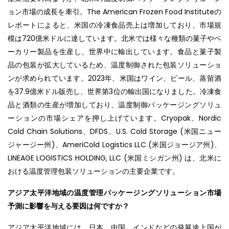
ョン市場の成長を牽引。The American Frozen Food Instituteの
レポートによると、米国の冷凍食品売上は増加しており、市場規
模は720億米ドルに達しています。北米では様々な種類の菓子やベ
ーカリー製品を生産し、世界中に輸出しています。食品と菓子製
品の包装が拡大しているため、温度制御された包装ソリューショ
ンが求められています。2023年、米国はワイン、ビール、蒸留酒
を37.9億米ドル販売し、世界第3位の輸出国になりました。冷凍食
品と酒類の生産が増加しており、温度制御パッケージングソリュ
ーションの市場シェアを押し上げています。Cryopak、Nordic
Cold Chain Solutions、DFDS、U.S. Cold Storage (米国ニュー
ジャージー州)、AmeriCold Logistics LLC (米国ジョージア州)、
LINEAGE LOGISTICS HOLDING, LLC (米国ミシガン州) は、北米に
おける温度管理包装ソリューションの主要企業です。
アジア太平洋地域の温度管理パッケージングソリューション市場
予測に影響を与える要因は何ですか？
アジア太平洋地域には、日本、中国、インドなどの発展途上国が