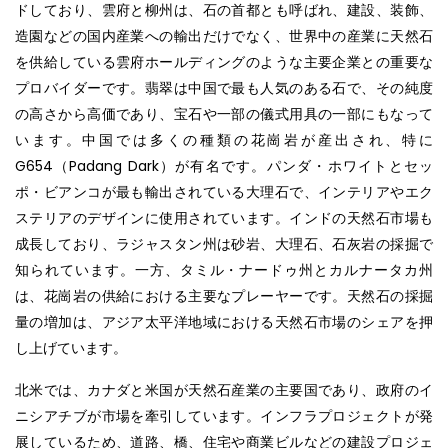
ドしており、雲府と柳州は、石の首都とも呼ばれ、建設、装飾、
造園などの国内産業への輸出だけでなく、世界中の産業に天然石
を供給している雲府ホールディングのような主要企業との重要な
プロバイダーです。翡翠は中国で最も人気のある石で、その純度
の高さから高価であり、宝石や一部の儀式用具の一部にもなって
います。中国では多くの種類の花崗岩が産出され、特に
G654（Padang Dark）が有名です。パンダ・ホワイトとセッ
ポ・ビアンコが最も輸出されている大理石で、インテリアやエク
ステリアのデザインに使用されています。インドの天然石市場も
成長しており、ラジャスタン州は砂岩、大理石、石灰岩の採掘で
知られています。一方、タミル・ナードゥ州とカルナータカ州
は、花崗岩の供給における主要なプレーヤーです。天然石の採掘
量の増加は、アジア太平洋地域における天然石市場のシェアを押
し上げています。
北米では、カナダと米国が天然石産業の主要国であり、政府のイ
ニシアチブが市場を牽引しています。インフラプロジェクトが発
展しているため、道路、橋、住宅や商業ビルなどの建設プロジェ