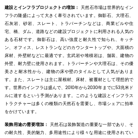
建設とインフラプロジェクトの増加：
天然石市場は世界的なイン
フラの隆盛によって大きく牽引されています。御影石、大理石、
石灰岩、砂岩、スレート、トラバーチンなどは、商業ビルや住
宅、橋、ダム、道路などの建設プロジェクトに利用される人気の
ある石材です。御影石は、高い強度と耐久性で知られ、キッチ
ン、オフィス、レストランなどのカウンタートップや、大面積の
床材、外壁材などに最適です。玄武岩や堆積岩は、舗装、建物の
外壁、耐力壁に使用されます。トラバーチンや大理石は、その優
美さと耐水性から、建物の床や壁のタイルとして人気がありま
す。また、スレートは主に屋根材、床材、被覆材として理想的で
す。世界のインフラは盛んで、2010年から2030年までに53兆米ド
ルに達するという予測があります。このような建設とインフラス
トラクチャーは多くの種類の天然石を需要し、市場シェアに拍車
をかけています。
装飾用途の需要増加：
天然石は装飾製造の重要な一部であり、そ
の耐久性、美的魅力、多用途性により様々な用途に使用されてい