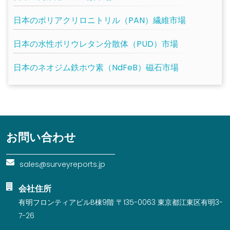
日本のポリアクリロニトリル（PAN）繊維市場
日本の水性ポリウレタン分散体（PUD）市場
日本のネオジム鉄ホウ素（NdFeB）磁石市場
お問い合わせ
sales@surveyreports.jp
会社住所
有明フロンティアビルB棟9階 〒135-0063 東京都江東区有明3-
7-26