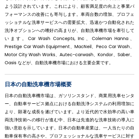
よう設計されています。これにより、顧客満足度の向上と事業パ
フォーマンスの改善にも寄与します。車両台数の増加、プロフェ
ッショナルな洗車サービスへの需要拡大、迅速かつ自動化された
洗浄オプションへの嗜好の高まりが、自動洗車機市場を牽引して
います。Car Wash Concepts, Inc、Coleman Hanna、
Prestige Car Wash Equipment、MacNeil、Peco Car Wash、
Motor City Wash Works、Autec-carwash、Kondor、Saber、
Oasis などが、自動洗車機市場における主要企業です。
日本の自動洗車機市場概要
日本の自動洗車機市場は、ガソリンスタンド、商業用洗車センタ
ー、自動車サービス拠点における自動洗浄システムの利用増加に
より、顕著な成長を遂げています。より近代的で水効率の高い車
両洗浄技術への移行が進む中、日本は先進的な洗車技術の導入に
強い意欲を示しています。日本の自動車産業は、一人当たりの自
動車保有率の高さや、プロフェッショナルな洗車サービスに対す