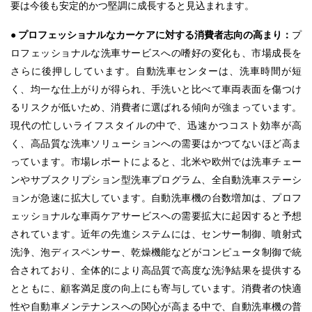
要は今後も安定的かつ堅調に成長すると見込まれます。
● プロフェッショナルなカーケアに対する消費者志向の高まり：
プ
ロフェッショナルな洗車サービスへの嗜好の変化も、市場成長を
さらに後押ししています。自動洗車センターは、洗車時間が短
く、均一な仕上がりが得られ、手洗いと比べて車両表面を傷つけ
るリスクが低いため、消費者に選ばれる傾向が強まっています。
現代の忙しいライフスタイルの中で、迅速かつコスト効率が高
く、高品質な洗車ソリューションへの需要はかつてないほど高ま
っています。市場レポートによると、北米や欧州では洗車チェー
ンやサブスクリプション型洗車プログラム、全自動洗車ステーシ
ョンが急速に拡大しています。自動洗車機の台数増加は、プロフ
ェッショナルな車両ケアサービスへの需要拡大に起因すると予想
されています。近年の先進システムには、センサー制御、噴射式
洗浄、泡ディスペンサー、乾燥機能などがコンピュータ制御で統
合されており、全体的により高品質で高度な洗浄結果を提供する
とともに、顧客満足度の向上にも寄与しています。消費者の快適
性や自動車メンテナンスへの関心が高まる中で、自動洗車機の普