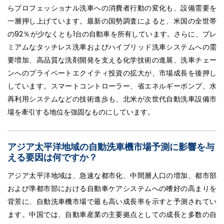
らプロフェッショナル洗車への消費者行動の変化も、設備需要を
一層押し上げています。最新の国勢調査によると、米国の全世帯
の92％が少なくとも1台の自動車を所有しています。さらに、プレ
ミアムなタッチレス洗車およびハイブリッド洗車システムへの需
要増加、高品質な洗剤開発を支える化学技術の進展、洗車チェー
ンへのプライベートエクイティ投資の拡大が、市場成長を後押し
しています。スマートコントローラー、省エネルギーポンプ、水
再利用システムなどの技術進歩も、北米が次世代自動洗車設備市
場を牽引する地位を強固なものにしています。
アジア太平洋地域の自動洗車機市場予測に影響を与
える要因は何ですか？
アジア太平洋地域は、急速な都市化、中間層人口の増加、都市部
および準都市部における自動車ケアシステムへの嗜好の高まりを
背景に、自動洗車機市場で最も高い成長率を示すと予測されてい
ます。中国では、自動車産業の主要拠点としての成長と多数の自