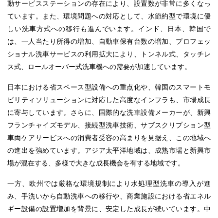
動サービスステーションの存在により、設置数が非常に多くなっ
ています。また、環境問題への対応として、水節約型で環境に優
しい洗車方式への移行も進んでいます。インド、日本、韓国で
は、一人当たり所得の増加、自動車保有台数の増加、プロフェッ
ショナル洗車サービスの利用拡大により、トンネル式、タッチレ
ス式、ロールオーバー式洗車機への需要が加速しています。
日本における省スペース型設備への重点化や、韓国のスマートモ
ビリティソリューションに対応した高度なインフラも、市場成長
に寄与しています。さらに、国際的な洗車設備メーカーが、新興
フランチャイズモデル、接続型洗車技術、サブスクリプション型
車両ケアサービスへの消費者受容の高まりを見据え、この地域へ
の進出を強めています。アジア太平洋地域は、成熟市場と新興市
場が混在する、多様で大きな成長機会を有する地域です。
一方、欧州では厳格な環境規制により水処理型洗車の導入が進
み、手洗いから自動洗車への移行や、商業施設における省エネル
ギー設備の設置増加を背景に、安定した成長が続いています。中