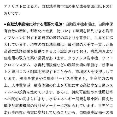
アナリストによると、自動洗車機市場の主な成長要因は以下のと
おりです。
● 自動洗車設備に対する需要の増加：
自動洗車機市場は、自動車保
有台数の増加、都市化の進展、使いやすく時間を節約できる洗車
オプションに対する消費者の嗜好の高まりを背景に、世界的に拡
大しています。現在の自動洗車機は、最小限の人手で一貫した高
品質の洗浄結果を提供できるよう設計されており、商業用および
住宅用の双方で高い需要があります。タッチレス洗車機、ソフト
クロスシステム、水再利用設備などの洗浄技術の革新は、効率向
上と運用コスト削減を実現することから、市場拡大を後押しして
います。洗車事業者や自動車サービス事業者も、生産能力の向
上、人件費削減、顧客体験の向上を可能にする高効率な自動シス
テムへの投資を進めています。さらに、持続可能性や水使用効率
への関心の高まりにより、水やエネルギー消費を最小限に抑えた
環境配慮型機器の設計がメーカーに求められています。世界的に
走行車両数が着実に増加していることから、自動洗車設備への需