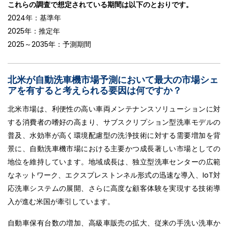
これらの調査で想定されている期間は以下のとおりです。
2024年：基準年
2025年：推定年
2025～2035年：予測期間
北米が自動洗車機市場予測において最大の市場シェ
アを有すると考えられる要因は何ですか？
北米市場は、利便性の高い車両メンテナンスソリューションに対
する消費者の嗜好の高まり、サブスクリプション型洗車モデルの
普及、水効率が高く環境配慮型の洗浄技術に対する需要増加を背
景に、自動洗車機市場における主要かつ成長著しい市場としての
地位を維持しています。地域成長は、独立型洗車センターの広範
なネットワーク、エクスプレストンネル形式の迅速な導入、IoT対
応洗車システムの展開、さらに高度な顧客体験を実現する技術導
入が進む米国が牽引しています。
自動車保有台数の増加、高級車販売の拡大、従来の手洗い洗車か