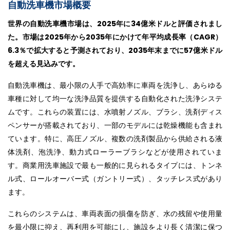
自動洗車機市場概要
世界の自動洗車機市場は、2025年に34億米ドルと評価されまし
た。市場は2025年から2035年にかけて年平均成長率（CAGR）
6.3％で拡大すると予測されており、2035年末までに57億米ドル
を超える見込みです。
自動洗車機は、最小限の人手で高効率に車両を洗浄し、あらゆる
車種に対して均一な洗浄品質を提供する自動化された洗浄システ
ムです。これらの装置には、水噴射ノズル、ブラシ、洗剤ディス
ペンサーが搭載されており、一部のモデルには乾燥機能も含まれ
ています。特に、高圧ノズル、複数の洗剤製品から供給される液
体洗剤、泡洗浄、動力式ローラーブラシなどが使用されていま
す。商業用洗車施設で最も一般的に見られるタイプには、トンネ
ル式、ロールオーバー式（ガントリー式）、タッチレス式があり
ます。
これらのシステムは、車両表面の損傷を防ぎ、水の残留や使用量
を最小限に抑え、再利用を可能にし、施設をより長く清潔に保つ