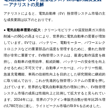
― アナリストの見解
アナリストによると、電気自動車（EV）熱管理システム市場の主
な成長要因は以下のとおりです。
●
電気自動車需要の拡大
：クリーンモビリティや温室効果ガス排出
削減への関心の高まりにより、世界的に電気自動車の需要が増加
しています。EVでは、バッテリー、電動モーター、パワーエレク
トロニクスなどの重要部品の温度を管理するために、優れた熱管
理が非常に重要です。EV熱管理システムは、最適な動作温度を維
持し、自動車の使用効率、航続距離、バッテリーの安全性を向上
させるために不可欠です。自動車メーカーは、バッテリー性能、
急速充電機能、車両の信頼性向上を目的とした研究開発に継続的
に取り組んでおり、これが先進的な熱管理システムの需要を押し
上げています。世界的な電気自動車販売の増加に伴い、EV熱管理
システム市場の成長は性能向上と比例して拡大すると見られてい
ます。2024年には、世界のプラグイン車販売台数が前年比25％増
の1,780万台に達し、ライトビークル市場の19.9％を占めました。