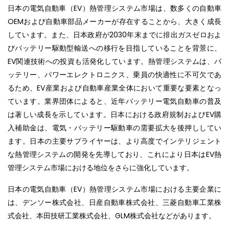
日本の電気自動車（EV）熱管理システム市場は、数多くの自動車
OEMおよび自動車部品メーカーが存在することから、大きく成長
しています。また、日本政府が2030年末までに排出ガスゼロおよ
びバッテリー駆動型輸送への移行を目指していることを背景に、
EV関連技術への投資も活発化しています。熱管理システムは、バ
ッテリー、パワーエレクトロニクス、乗員の快適性に不可欠であ
るため、EV産業および自動車産業全体において重要な要素となっ
ています。業界団体によると、近年バッテリー電気自動車の普及
は著しい成長を示しています。日本における政府規制およびEV購
入補助金は、電気・バッテリー駆動車の需要拡大を後押ししてい
ます。日本の主要サプライヤーは、より高度でインテリジェント
な熱管理システムの開発を先導しており、これにより日本はEV熱
管理システム市場における地位をさらに強化しています。
日本の電気自動車（EV）熱管理システム市場における主要企業に
は、デンソー株式会社、日産自動車株式会社、三菱自動車工業株
式会社、本田技研工業株式会社、GLM株式会社などがあります。