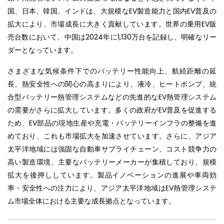
国、日本、韓国、インドは、大規模なEV製造能力と国内EV普及の
拡大により、市場成長に大きく貢献しています。世界の乗用EV販
売台数において、中国は2024年に1,130万台を記録し、明確なリー
ダーとなっています。
さまざまな気候条件下でのバッテリー性能向上、航続距離の延
長、熱安全性への関心の高まりにより、液冷、ヒートポンプ、統
合型バッテリー熱管理システムなどの先進的なEV熱管理システム
の需要がさらに拡大しています。多くの政府がEV普及を促進する
ため、EV部品の現地生産や充電・バッテリーインフラの整備を進
めており、これも市場拡大を加速させています。さらに、アジア
太平洋地域には強固な自動車サプライチェーン、コスト競争力の
高い製造環境、主要なバッテリーメーカーが集積しており、規模
拡大を後押ししています。製品イノベーションの進展や車両効
率・安全性への注力により、アジア太平洋地域はEV熱管理システ
ム市場全体における主要な成長拠点となっています。