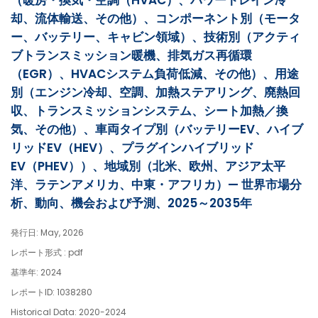
（暖房・換気・空調（HVAC）、パワートレイン冷
却、流体輸送、その他）、コンポーネント別（モータ
ー、バッテリー、キャビン領域）、技術別（アクティ
ブトランスミッション暖機、排気ガス再循環
（EGR）、HVACシステム負荷低減、その他）、用途
別（エンジン冷却、空調、加熱ステアリング、廃熱回
収、トランスミッションシステム、シート加熱／換
気、その他）、車両タイプ別（バッテリーEV、ハイブ
リッドEV（HEV）、プラグインハイブリッド
EV（PHEV））、地域別（北米、欧州、アジア太平
洋、ラテンアメリカ、中東・アフリカ）— 世界市場分
析、動向、機会および予測、2025～2035年
発行日: May, 2026
レポート形式 : pdf
基準年: 2024
レポートID: 1038280
Historical Data: 2020-2024