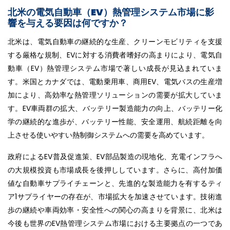
北米の電気自動車（EV）熱管理システム市場に影
響を与える要因は何ですか？
北米は、電気自動車の継続的な生産、クリーンモビリティを支援
する厳格な規制、EVに対する消費者嗜好の高まりにより、電気自
動車（EV）熱管理システム市場で著しい成長が見込まれていま
す。米国とカナダでは、電動乗用車、商用EV、電気バスの生産増
加により、高効率な熱管理ソリューションの需要が拡大していま
す。EV車両群の拡大、バッテリー製造能力の向上、バッテリー化
学の継続的な進歩が、バッテリー性能、安全運用、航続距離を向
上させる使いやすい熱制御システムへの需要を高めています。
政府によるEV普及促進策、EV部品製造の現地化、充電インフラへ
の大規模投資も市場成長を後押ししています。さらに、高付加価
値な自動車サプライチェーンと、先進的な製造能力を有するティ
ア1サプライヤーの存在が、市場拡大を加速させています。技術進
歩の継続や車両効率・安全性への関心の高まりを背景に、北米は
今後も世界のEV熱管理システム市場における主要拠点の一つであ