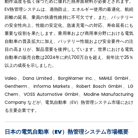
動作温度を低く保つために優れた熱界面材料が必要とされます。
EV熱管理システムは、過熱防止、エネルギー使用の最適化、航続
距離の延長、乗員の快適性維持に不可欠です。また、バッテリー
の安全性向上、性能の安定化、急速充電への対応、寿命延長にも
重要な役割を果たします。乗用車および商用車分野における電気
自動車の普及拡大に加え、バッテリー性能および安全要件への注
目の高まりが、製品需要を後押ししています。世界における電気
自動車の販売台数は2024年に約1,700万台を超え、前年比で25％
以上の成長を示しました。
Valeo、Dana Limited、BorgWarner Inc.、MAHLE GmbH、
Gentherm、Informa Markets、Robert Bosch GmbH、LG
Chem、VOSS Automotive GmbH、Modine Manufacturing
Company などが、電気自動車（EV）熱管理システム市場におけ
る主要企業です。
日本の電気自動車（EV）熱管理システム市場概要