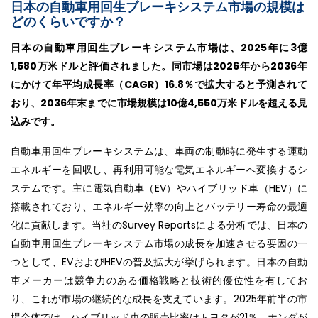
日本の自動車用回生ブレーキシステム市場の規模は
どのくらいですか？
日本の自動車用回生ブレーキシステム市場は、2025年に3億
1,580万米ドルと評価されました。同市場は2026年から2036年
にかけて年平均成長率（CAGR）16.8％で拡大すると予測されて
おり、2036年末までに市場規模は10億4,550万米ドルを超える見
込みです。
自動車用回生ブレーキシステムは、車両の制動時に発生する運動
エネルギーを回収し、再利用可能な電気エネルギーへ変換するシ
ステムです。主に電気自動車（EV）やハイブリッド車（HEV）に
搭載されており、エネルギー効率の向上とバッテリー寿命の最適
化に貢献します。当社のSurvey Reportsによる分析では、日本の
自動車用回生ブレーキシステム市場の成長を加速させる要因の一
つとして、EVおよびHEVの普及拡大が挙げられます。日本の自動
車メーカーは競争力のある価格戦略と技術的優位性を有してお
り、これが市場の継続的な成長を支えています。2025年前半の市
場全体では、ハイブリッド車の販売比率はトヨタが21％、ホンダが