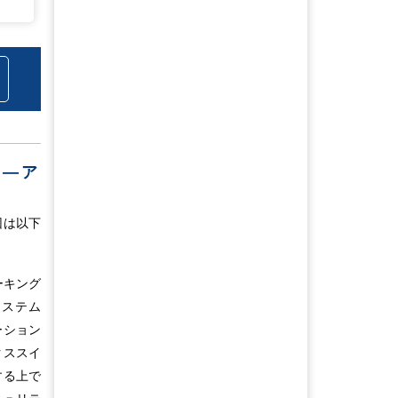
― ア
因は以下
ーキング
システム
ーション
クススイ
する上で