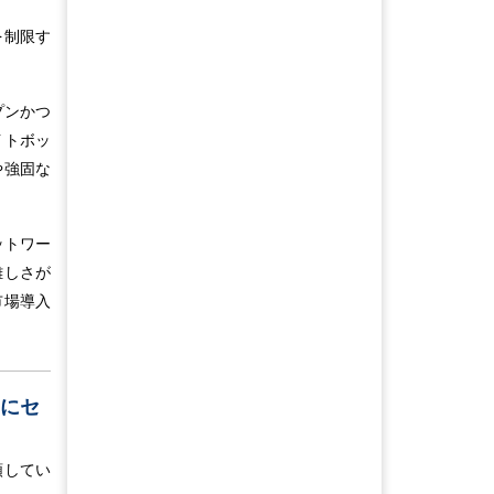
を制限す
プンかつ
イトボッ
や強固な
ットワー
難しさが
市場導入
うにセ
類してい