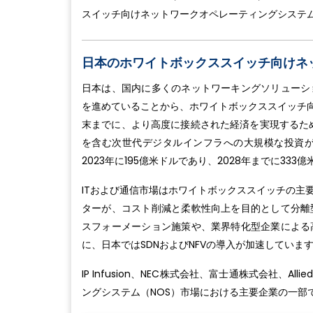
スイッチ向けネットワークオペレーティングシステム
日本のホワイトボックススイッチ向けネ
日本は、国内に多くのネットワーキングソリューシ
を進めていることから、ホワイトボックススイッチ向
末までに、より高度に接続された経済を実現するた
を含む次世代デジタルインフラへの大規模な投資が見
2023年に195億米ドルであり、2028年までに33
ITおよび通信市場はホワイトボックススイッチの主
ターが、コスト削減と柔軟性向上を目的として分離
スフォーメーション施策や、業界特化型企業による
に、日本ではSDNおよびNFVの導入が加速していま
IP Infusion、NEC株式会社、富士通株式会社、A
ングシステム（NOS）市場における主要企業の一部