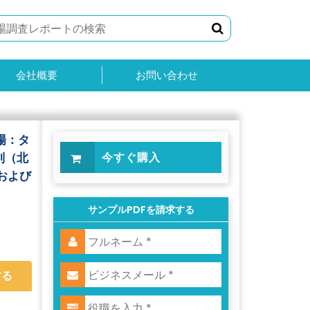
会社概要
お問い合わせ
場：タ
別（北
今すぐ購入
および
サンプルPDFを請求する
する