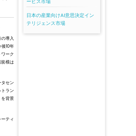
ービス市場
日本の産業向けAI意思決定イン
テリジェンス市場
術の導入
後10年
トワーク
場規模は
ータセン
ルトラン
りを背景
ペレーティ