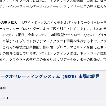
ョンプロバイダーおよび企業は、ネットワークの拡張性、自動化、セ
す。ハイパースケールデータセンターやクラウドサービスの導入拡大
ーの導入拡大：
ホワイトボックススイッチおよびネットワークオペレー
ータセンタープロバイダーによって広く利用されています。これらの
コンテンツ配信、企業システム、AI駆動型ワークロードなどのアプリ
、企業がハイブリッドおよびマルチクラウド環境へ移行する中で、ク
。これらの環境には高性能、拡張性、プログラマビリティを備えたネ
その要件に適しています。NOSはトラフィック管理、ネットワーク自
ます。クラウドへの依存度の高まりおよびデータセンターの拡張が、
ークオペレーティングシステム（NOS）市場の範囲
詳細
2024