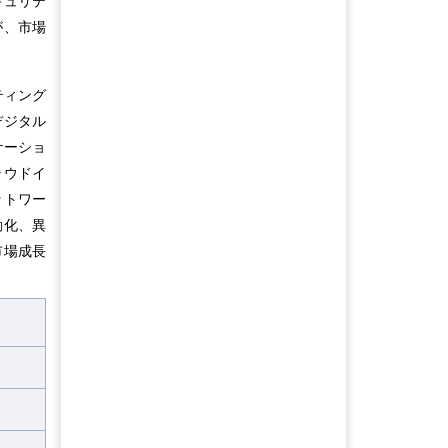
キュリテ
が、市場
ティング
デジタル
ケーショ
ラウドイ
ットワー
動化、異
市場成長