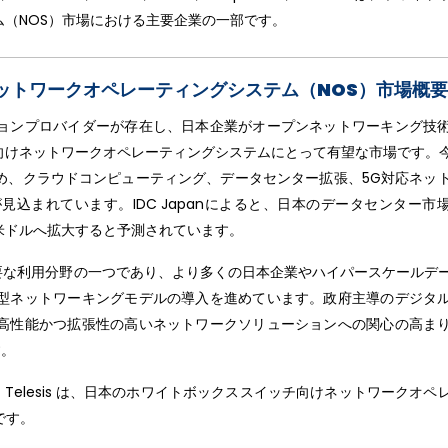
（NOS）市場における主要企業の一部です。
ットワークオペレーティングシステム（NOS）市場概要
ョンプロバイダーが存在し、日本企業がオープンネットワーキング技
けネットワークオペレーティングシステムにとって有望な市場です。今
め、クラウドコンピューティング、データセンター拡張、5G対応ネッ
込まれています。IDC Japanによると、日本のデータセンター市
3億米ドルへ拡大すると予測されています。
要な利用分野の一つであり、より多くの日本企業やハイパースケールデ
型ネットワーキングモデルの導入を進めています。政府主導のデジタ
高性能かつ拡張性の高いネットワークソリューションへの関心の高ま
す。
llied Telesis は、日本のホワイトボックススイッチ向けネットワークオ
です。