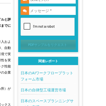
ドルと評
末までに
導入およ
PDFサンプルをリクエスト
御、自動
環境で実
用性を実
関連レポート
ーク性能
中の企業
日本のAIワークフロープラット
フォーム市場
カ所）が
日本の自律型工場運営市場
日本のスペースプランニングサ
イトボックス