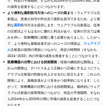
り、特定の予測期間、すなわち2024年から2033年の間に市場
の成長を促進することにつながります。
より便利な薬剤投与方法へのニーズの高まり：
ウェアラブル注
射器は、患者が自宅や外出先で薬剤を投与できるため、より便
利な
薬剤
投与方法を提供します。ウェアラブル注射器は、従来
の注射法よりもはるかに優れた利点があり、従来の方法では痛
みを伴い、医療機関に頻繁に通う必要がありました。したがっ
て、より便利な薬物送達方法へのニーズの増加は、
ウェアラブ
ル
注射器の採用の増加につながり、特定の時間枠（すなわち、
2024-2033）内の市場の成長を推進することにつながります。
医療機器の分野における技術開発：
技術の継続的な開発は、こ
れらの開発は、デバイスをより正確かつ正確にするようにウェ
アラブル注射器の性能を向上させるのに役立ちます。これらの
開発により、薬物送達がより安全かつ効率的になります。した
がって、医療機器の分野における技術開発は、最終的にウェア
ラブル注射器の採用増加につながり、特定の予測期間、すなわ
ち2024年から2033年の間に市場の成長を促進することにつな
がります。