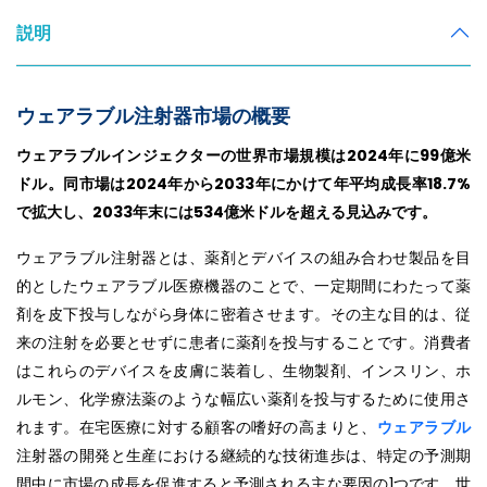
説明
ウェアラブル注射器市場の概要
ウェアラブルインジェクターの世界市場規模は2024年に99億米
ドル。同市場は2024年から2033年にかけて年平均成長率18.7%
で拡大し、2033年末には534億米ドルを超える見込みです。
ウェアラブル注射器とは、薬剤とデバイスの組み合わせ製品を目
的としたウェアラブル医療機器のことで、一定期間にわたって薬
剤を皮下投与しながら身体に密着させます。その主な目的は、従
来の注射を必要とせずに患者に薬剤を投与することです。消費者
はこれらのデバイスを皮膚に装着し、生物製剤、インスリン、ホ
ルモン、化学療法薬のような幅広い薬剤を投与するために使用さ
れます。在宅医療に対する顧客の嗜好の高まりと、
ウェアラブル
注射器の開発と生産における継続的な技術進歩は、特定の予測期
間中に市場の成長を促進すると予測される主な要因の1つです。世