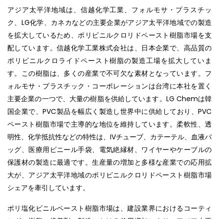
アジア太平洋地域は、信越化学工業、フォルモサ・プラスチッ
ク、LG化学、カネカなどの主要企業がアジア太平洋地域での製造
を拡大しているため、ポリビニルクロリドペースト樹脂市場を支
配しています。信越化学工業株式会社は、日本企業で、高品質の
ポリビニルクロライドペースト樹脂の製造工場を拡大していま
す。この樹脂は、多くの産業で不可欠な素材となっています。フ
ォルモサ・プラスチック・コーポレーションは台湾に本社を置く
主要企業の一つで、大量の樹脂を供給しています。LG Chemは韓
国企業で、PVC製品を幅広く製造し世界中に供給しており、PVC
ペースト樹脂市場で主導的な地位を維持しています。柔軟性、透
明性、化学抵抗性などの特性は、IVチューブ、カテーテル、血液バ
ッグ、医療用ビニール手袋、電気絶縁材、ワイヤーやケーブルの
保護材の製造に最適です。生産量の増加と多様な産業での応用拡
大が、アジア太平洋地域のポリビニルクロリドペースト樹脂市場
シェアを牽引しています。
ポリ塩化ビニルペースト樹脂市場は、建設業界におけるコーティ