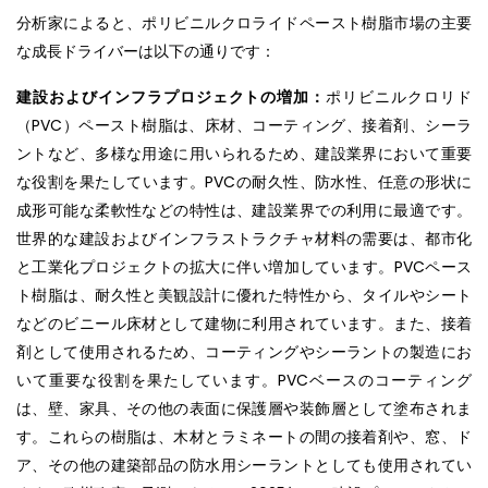
分析家によると、ポリビニルクロライドペースト樹脂市場の主要
な成長ドライバーは以下の通りです：
建設およびインフラプロジェクトの増加：
ポリビニルクロリド
（PVC）ペースト樹脂は、床材、コーティング、接着剤、シーラ
ントなど、多様な用途に用いられるため、建設業界において重要
な役割を果たしています。PVCの耐久性、防水性、任意の形状に
成形可能な柔軟性などの特性は、建設業界での利用に最適です。
世界的な建設およびインフラストラクチャ材料の需要は、都市化
と工業化プロジェクトの拡大に伴い増加しています。PVCペース
ト樹脂は、耐久性と美観設計に優れた特性から、タイルやシート
などのビニール床材として建物に利用されています。また、接着
剤として使用されるため、コーティングやシーラントの製造にお
いて重要な役割を果たしています。PVCベースのコーティング
は、壁、家具、その他の表面に保護層や装飾層として塗布されま
す。これらの樹脂は、木材とラミネートの間の接着剤や、窓、ド
ア、その他の建築部品の防水用シーラントとしても使用されてい