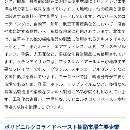
ング、樹脂、接着剤の製造における使用増加により、アジア太平
洋地域で著しい成長を遂げています。同地域は、他の産業と密接
に関連する塗料・化学業界でリードしています。PVCベースのコ
ーティングは、自動車、船舶、航空宇宙産業などにおいて、腐食
や水に対する耐性から、多様な用途に利用されています。北米で
は、皮革やその他の繊維製品の製造に使用されるテキスタイルの
一部として、またボート、エアマットレス、玩具、プラスチゾル
インク、手袋、人工花など、多様な消費財製品にも使用されてい
ます。ラテンアメリカでは、ブラスケム・アールエーが地域で主
要なプレイヤーであり、ブラジル、メキシコ、アルゼンチンなど
各国に拠点を置いています。ヨーロッパでは、輸送分野が主要な
市場であるため、容器、ボトル、ラップフィルムなど、多様な包
装製品製造用の柔軟なフィルム製造にPVCが広く利用されていま
す。工業化の進展が、世界的なポリビニルクロリドペースト樹脂
市場の成長を後押ししています。
ポリビニルクロライドペースト樹脂市場主要企業