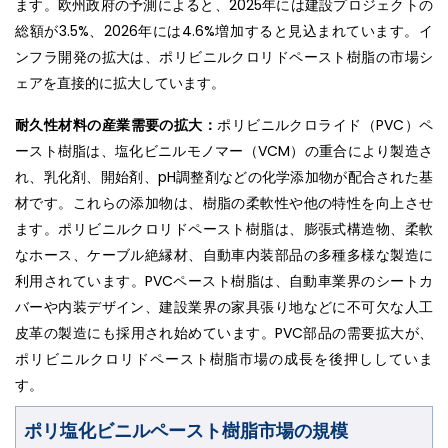
ます。欧州政府の予測によると、2025年には建設プロジェクトの
総額が3.5%、2026年には4.6%増加すると見込まれています。イ
ンフラ開発の拡大は、ポリビニルクロリドペースト樹脂の市場シ
ェアを直接的に拡大しています。
耐久性材料の産業需要の拡大：
ポリビニルクロライド（PVC）ペ
ースト樹脂は、塩化ビニルモノマー（VCM）の重合により製造さ
れ、乳化剤、開始剤、pH調整剤などの化学添加物が配合された基
材です。これらの添加物は、樹脂の柔軟性や他の特性を向上させ
ます。ポリビニルクロリドペースト樹脂は、膨張式構造物、柔軟
なホース、ケーブル絶縁材、自動車内装部品の多種多様な製造に
利用されています。PVCペースト樹脂は、自動車業界のシートカ
バーや内装デザイン、建設業界の家具張り地などに不可欠な人工
皮革の製造にも採用され始めています。PVC部品の需要拡大が、
ポリビニルクロリドペースト樹脂市場の成長を後押ししていま
す。
ポリ塩化ビニルペースト樹脂市場の規模