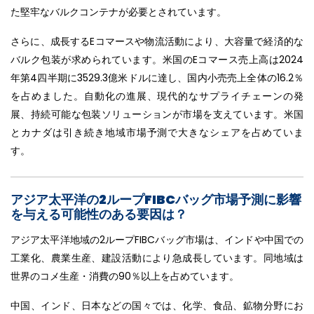
た堅牢なバルクコンテナが必要とされています。
さらに、成長するEコマースや物流活動により、大容量で経済的な
バルク包装が求められています。米国のEコマース売上高は2024
年第4四半期に3529.3億米ドルに達し、国内小売売上全体の16.2％
を占めました。自動化の進展、現代的なサプライチェーンの発
展、持続可能な包装ソリューションが市場を支えています。米国
とカナダは引き続き地域市場予測で大きなシェアを占めていま
す。
アジア太平洋の2ループFIBCバッグ市場予測に影響
を与える可能性のある要因は？
アジア太平洋地域の2ループFIBCバッグ市場は、インドや中国での
工業化、農業生産、建設活動により急成長しています。同地域は
世界のコメ生産・消費の90％以上を占めています。
中国、インド、日本などの国々では、化学、食品、鉱物分野にお