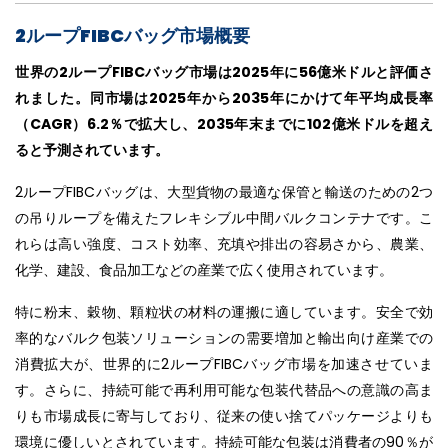
2ループFIBCバッグ市場概要
世界の2ループFIBCバッグ市場は2025年に56億米ドルと評価さ
れました。同市場は2025年から2035年にかけて年平均成長率
（CAGR）6.2％で拡大し、2035年末までに102億米ドルを超え
ると予測されています。
2ループFIBCバッグは、大型貨物の最適な保管と輸送のための2つ
の吊りループを備えたフレキシブル中間バルクコンテナです。こ
れらは高い強度、コスト効率、充填や排出の容易さから、農業、
化学、建設、食品加工などの産業で広く使用されています。
特に粉末、穀物、顆粒状の材料の運搬に適しています。安全で効
率的なバルク包装ソリューションの需要増加と輸出向け産業での
消費拡大が、世界的に2ループFIBCバッグ市場を加速させていま
す。さらに、持続可能で再利用可能な包装代替品への意識の高ま
りも市場成長に寄与しており、従来の使い捨てパッケージよりも
環境に優しいとされています。持続可能な包装は消費者の90％が