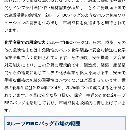
的なインフラ計画に伴い建材需要が増加し、とくに発展途上国で
の建設活動の急増が、2ループFIBCバッグのようなバルク包装ソリ
ューションの需要を生み出し、市場成長を促進すると期待されて
います。
化学産業での用途拡大：
2ループFIBCバッグは、粉末、樹脂、その
他の危険性または非危険性のバルク化学製品の安全な輸送に化学
産業全般で広く使用されています。その強度、安全機能、大容量
対応能力により、この分野に理想的です。製造業、製薬、産業部
門からの需要に応じて世界の化学産業が拡大を続ける中、安全で
手頃な価格の包装の重要性はかつてないほど高まっています。世
界の化学生産は2024年に3.4％、2025年に3.5％成長すると予測さ
れています。企業は安全な取り扱い、保管、輸送のために2ループ
FIBCバッグを活用しており、市場成長を飛躍的に押し上げていま
す。
2ループFIBCバッグ市場の範囲