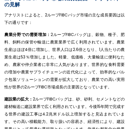
の見解
アナリストによると、2ループFIBCバッグ市場の主な成長要因は以
下の通りです：
農業分野での需要増加：
2ループFIBCバッグは、穀物、種子、肥
料、飼料の保管や輸送に農業業界で広く利用されています。農業
生産はほぼ4倍に増加し、世界人口は2.6倍となり、1人当たりの農
業生産は53％増加しました。軽量、低価格、大量輸送に便利なた
め、農家や仲介業者に非常に人気があります。世界的な食料需要
の増加や農業サプライチェーンの近代化によって、効率的なバル
ク包装ソリューションの需要が拡大しており、農業での高い実用
性が世界の2ループFIBC市場成長の主要因となっています。
建設業の拡大：
2ループFIBCバッグは、砂、砂利、セメントなどの
建材輸送に建設業界で広く利用されています。今後15年間で完成す
る世界の建設工事は4.2兆米ドル以上増加すると見込まれていま
す。その高い積載能力、取り扱いの容易さ、経済性により、建設
業界にとって最適な選択肢となっています。急速な都市化や世界