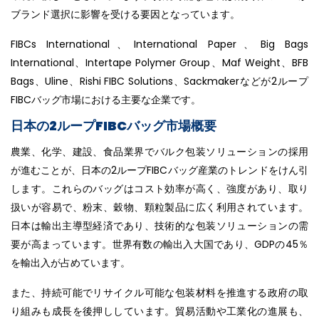
ブランド選択に影響を受ける要因となっています。
FIBCs International、International Paper、Big Bags
International、Intertape Polymer Group、Maf Weight、BFB
Bags、Uline、Rishi FIBC Solutions、Sackmakerなどが2ループ
FIBCバッグ市場における主要な企業です。
日本の2ループFIBCバッグ市場概要
農業、化学、建設、食品業界でバルク包装ソリューションの採用
が進むことが、日本の2ループFIBCバッグ産業のトレンドをけん引
します。これらのバッグはコスト効率が高く、強度があり、取り
扱いが容易で、粉末、穀物、顆粒製品に広く利用されています。
日本は輸出主導型経済であり、技術的な包装ソリューションの需
要が高まっています。世界有数の輸出入大国であり、GDPの45％
を輸出入が占めています。
また、持続可能でリサイクル可能な包装材料を推進する政府の取
り組みも成長を後押ししています。貿易活動や工業化の進展も、