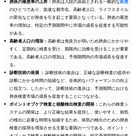
肺炎の罹患率の上昇：
肺炎は入院の原因とされる一般的な
疾患
のひとつであり、急速な都市化、高齢者人口、ライフスタイル
の変化などが肺炎を引き起こす要因となっている。肺炎の罹患
率の増加は、特定の予測期間中に市場の成長を促進する可能性
がある。
高齢者人口の増加：
高齢者は免疫力が弱いため肺炎にかかりや
すく、定期的に検査を受け、期限内に治療を受けることが重要
である。高齢者人口の増加は、予測期間内の市場成長を促進す
る。
診断技術の発展 ：
診断技術の進歩は、正確な診断検査の提供や
診断にかかる時間の短縮など、全体的なパフォーマンスの向上
に役立つ。したがって、診断技術の進歩は、予測期間における
肺炎検査市場の成長を促進することにつながる。
ポイントオブケア検査と核酸検出検査の開発：
これらの検査シ
ステムの開発は、より正確な結果を提供し、使いやすく、病気
の検出に必要な時間を短縮するため、病気の検出のための肺炎
検査の採用を増加させる主要な要因の一つである。ポイント・
オブ・ケア検査と核酸検出検査の開発は、特定予測期間内の市