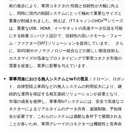
術の進歩により、軍用コネクタの 性能と信頼性が大幅に向上
し、同時に現代の戦闘システムにとって極めて重要なサイズと
TM
重量が削減されました。例えば、ITTキャノンのHDx
シリーズ
は、重要なUSB、HDMI、イーサネットの高速データ伝送を可能
にする軽量コンパクト設計で、信頼性の高いスモール・フォー
ム・ファクター(SFF)ソリューションを提供しています。 さら
に、3D印刷やナノテクノロジー統合などの新しい製造技術も、
カスタマイズや迅速なプロトタイピングで軍用コネクタ市場の
需要を促進し、業界に影響を与えています。
軍事用途における無人システムと
IoT
の普及：
ドローン、ロボッ
ト、自律型陸上車両などの無人システムの利用拡大により、継
続的な運用を保証する相互接続ソリューションが必要となり、
市場の成長を後押し。軍事用IoTシステムには、安全で高速なコ
ネクターによるリアルタイムのデータ共有、遠隔制御、予知保
全が必要です。これらのシステムは過酷な条件下で展開される
ことが多いため、軍用グレードのコネクターは機能性と長寿命