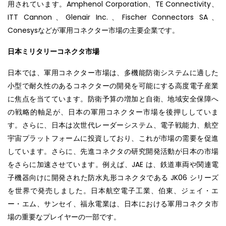
用されています。Amphenol Corporation、TE Connectivity、
ITT Cannon、Glenair Inc.、Fischer Connectors SA、
Conesysなどが軍用コネクター市場の主要企業です。
日本ミリタリーコネクタ市場
日本では、軍用コネクター市場は、多機能防衛システムに適した
小型で耐久性のあるコネクターの開発を可能にする高度電子産業
に焦点を当てています。防衛予算の増加と自衛、地域安全保障へ
の戦略的軸足が、日本の軍用コネクター市場を後押ししていま
す。さらに、日本は次世代レーダーシステム、電子戦能力、航空
宇宙プラットフォームに投資しており、これが市場の需要を促進
しています。さらに、先進コネクタの研究開発活動が日本の市場
をさらに加速させています。例えば、JAE は、鉄道車両や関連電
子機器向けに開発された防水丸形コネクタである JK06 シリーズ
を世界で発売しました。日本航空電子工業、伯東、ジェイ・エ
ー・エム、サンセイ、福永電業は、日本における軍用コネクタ市
場の重要なプレイヤーの一部です。