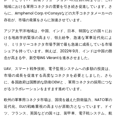
地域における軍用コネクタの需要を引き続き促進しています。さ
らに、Amphenol Corp.やConsysなどの大手コネクタメーカーの
存在が、市場の発展をさらに加速させています。
アジア太平洋地域は、中国、インド、日本、韓国などの国々にお
ける地政学的緊張の高まり、領土紛争、急速な軍事近代化によ
り、ミリタリーコネクタ市場予測で最も急速に成長している市場
シェアを持っています。例えば、2022年9月、インドは中国の懸
念が高まる中、新空母INS Vikrantを進水させました。
UAV、スマート戦争技術、電子監視システムへの多額の投資は、
市場の成長を促進する高度なコネクタを必要としました。さら
に、各国政府は国際的な防衛OEMと 、軍用コネクタの採用につな
がるコラボレーションをますます進めています。
欧州の軍事用コネクタ市場は、国境を越えた防衛協力、NATO軍の
近代化、EUの戦略重視の高まりが原動力となっています。ドイ
ツ、フランス、英国などの国々は、装甲車、電子戦システム、航