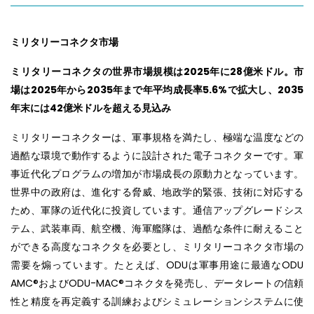
ミリタリーコネクタ市場
ミリタリーコネクタの世界市場規模は
2025
年に
28
億米ドル。市
場は
2025
年から
2035
年まで年平均成長率
5.6%
で拡大し、
2035
年末には
42
億米ドルを超える見込み
ミリタリーコネクターは、軍事規格を満たし、極端な温度などの
過酷な環境で動作するように設計された電子コネクターです。軍
事近代化プログラムの増加が市場成長の原動力となっています。
世界中の政府は、進化する脅威、地政学的緊張、技術に対応する
ため、軍隊の近代化に投資しています。通信アップグレードシス
テム、武装車両、航空機、海軍艦隊は、過酷な条件に耐えること
ができる高度なコネクタを必要とし、ミリタリーコネクタ市場の
需要を煽っています。たとえば、ODUは軍事用途に最適なODU
AMC®およびODU-MAC®コネクタを発売し、データレートの信頼
性と精度を再定義する訓練およびシミュレーションシステムに使