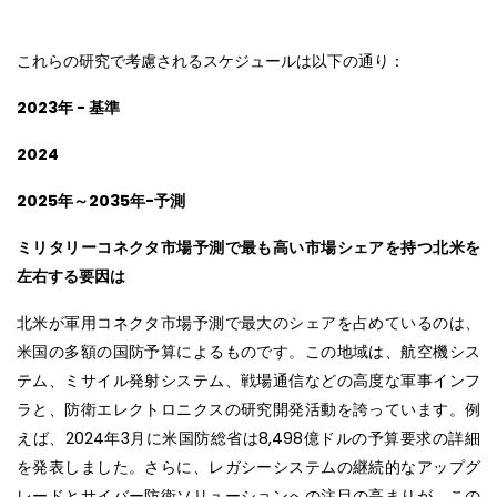
これらの研究で考慮されるスケジュールは以下の通り：
2023
年
-
基準
2024
2025
年～
2035
年
-
予測
ミリタリーコネクタ市場予測で最も高い市場シェアを持つ北米を
左右する要因は
北米が軍用コネクタ市場予測で最大のシェアを占めているのは、
米国の多額の国防予算によるものです。この地域は、航空機シス
テム、ミサイル発射システム、戦場通信などの高度な軍事インフ
ラと、防衛エレクトロニクスの研究開発活動を誇っています。例
えば、2024年3月に米国防総省は8,498億ドルの予算要求の詳細
を発表しました。さらに、レガシーシステムの継続的なアップグ
レードとサイバー防衛ソリューションへの注目の高まりが、この