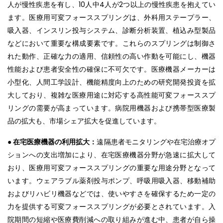
人が慢性疾患を有し、10人中4人が2つ以上の慢性疾患を抱えてい
ます。医療用可変フォーススプリングは、外科用ステープラー、
吸入器、インスリン投与システム、診断分析装置、植込み型製品
などにおいて重要な構成要素です。これらのスプリングは制御さ
れた動作、正確な力の適用、信頼性の高い作動を可能にし、機器
性能および患者安全性の確保に不可欠です。医療機器メーカーは
小型化、人間工学設計、機能精度向上のための研究開発投資を拡
大しており、複雑な医療用途に対応する高性能可変フォーススプ
リングの需要が高まっています。病院用機器および携帯型医療製
品の拡大も、市場シェア拡大を促進しています。
● 在宅医療機器の利用拡大：
遠隔患者モニタリングや在宅治療オプ
ションへの支出増加により、在宅医療機器分野が急速に拡大して
おり、医療用可変フォーススプリングの重要な用途分野となって
います。ウェアラブル薬剤投与ポンプ、呼吸用吸入器、移動補助
およびリハビリ機器などでは、使いやすさを確保するため一定の
力を提供する可変フォーススプリングが必要とされています。入
院期間の短縮や医療費削減への取り組みが進む中、患者が自ら操