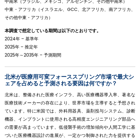
中南米（ブラジル、メキシコ、アルゼンチン、その他中南米）
中東・アフリカ（イスラエル、GCC、北アフリカ、南アフリカ、
その他中東・アフリカ）
本調査で想定している期間は以下のとおりです。
2024年 – 基準年
2025年 – 推定年
2025年～2035年 – 予測期間
北米が医療用可変フォーススプリング市場で最大シ
ェアを占めると予測される要因は何ですか？
北米は、整備された医療インフラ、高い医療機器導入率、著名な
医療技術メーカーの存在により、世界市場を主導すると予想され
ています。特に米国では、外科用器具、薬剤投与システム、診断
機器、インプラントに使用される高精度エンジニアリング部品へ
の需要が高まっています。低侵襲手術の増加傾向や人間工学に基
づいた医療機器設計の進展が、一定かつ制御された力を提供する