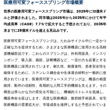
医療用可変フォーススプリング市場概要
世界の医療用可変フォーススプリング市場は、2025年に12億米ド
ルと評価されました。同市場は2025年から2035年にかけて年平
均成長率（CAGR）7.7％で拡大すると予想されており、2035年
末までに28億米ドルを超える見込みです。
医療用可変フォーススプリングは、たわみサイクル中に一定かつ
正確な力を提供するため、さまざまな医療機器に使用される高精
度機械部品です。これらのスプリングは、外科用器具、インスリ
ンポンプ、吸入器、義肢、診断機器など、一定の力を必要とする
医療機器に採用されています。耐久性、耐腐食性、患者安全性を
確保するために、ステンレス鋼合金や生体適合材料が一般的に使
用されています。医療用可変フォーススプリングは、機器の精度
維持、動作の信頼性、長期的な人間工学的機能を支えます。その
構造は滑らかな力の変化を可能にし、機械的ストレスを低減し、
機器寿命を延ばします。高度な医療機器、腹腔鏡手術器具、在宅
医療機器の需要拡大が、市場成長を後押しすると予想されていま