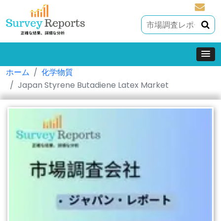
sales@
ホーム
化学物質
Japan Styrene Butadiene Latex Market