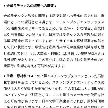
●
合成ラテックスの環境への影響：
合成ラテックス製造に関連する環境影響への懸念の高まりは、市
場にとっての課題となり得ます。スチレンブタジエンラテックス
は石油由来のポリマーであるため、管理が不十分な場合、産業排
出や廃棄物につながります。日本ではラテックス含有製品に関す
る環境懸念が高まっていますが、リサイクルや再処理率は依然と
して低い状況です。環境省は産業汚染や化学廃棄物削減を繰り返
し強調しており、SBL の製造・利用にはより厳しい規制が適用され
る可能性があります。この変化は、購入者の行動や業界全体の生
産慣行に影響を与える可能性があります。
●
生産・原材料コストの上昇：
スチレンやブタジエンといった石油
化学原料を基にしているため、スチレンブタジエンラテックスの
価格は大きく変動する傾向があります。この変動により、SBL が他
のバインダーより割高となり、コスト重視のメーカーが使用を控
える可能性があります。日本化学工業協会によれば、原材料価格
は製紙や建設分野を含むメーカーにとって引き続き懸念材料とな