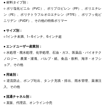
● 材料タイプ別：
○ ポリ塩化ビニル（PVC）、ポリプロピレン（PP）、ポリエチレ
ン（PE）、ポリテトラフルオロエチレン（PTFE）、ポリフッ化ビ
ニリデン（PVDF）、その他の特殊ポリマー
● サイズ別：
○ 1インチ未満、1～6インチ、6インチ超
● エンドユーザー産業別：
○ 水処理・廃水処理、化学処理、石油・ガス、医薬品・バイオテク
ノロジー、農業・灌漑、パルプ・紙、食品・飲料、海洋・オフシ
ョア、その他
● 用途別：
○ 逆流防止、ポンプ吐出、タンク充填・排出、雨水管理、薬液注
入、その他
● 流通チャネル別：
○ 直販、代理店、オンライン小売