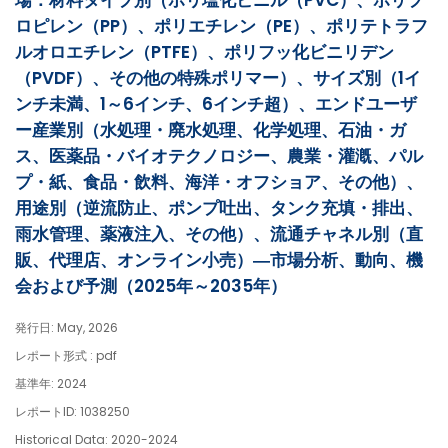
場：材料タイプ別（ポリ塩化ビニル（PVC）、ポリプ
ロピレン（PP）、ポリエチレン（PE）、ポリテトラフ
ルオロエチレン（PTFE）、ポリフッ化ビニリデン
（PVDF）、その他の特殊ポリマー）、サイズ別（1イ
ンチ未満、1～6インチ、6インチ超）、エンドユーザ
ー産業別（水処理・廃水処理、化学処理、石油・ガ
ス、医薬品・バイオテクノロジー、農業・灌漑、パル
プ・紙、食品・飲料、海洋・オフショア、その他）、
用途別（逆流防止、ポンプ吐出、タンク充填・排出、
雨水管理、薬液注入、その他）、流通チャネル別（直
販、代理店、オンライン小売）―市場分析、動向、機
会および予測（2025年～2035年）
発行日: May, 2026
レポート形式 : pdf
基準年: 2024
レポートID: 1038250
Historical Data: 2020-2024