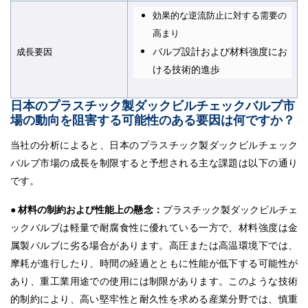
効果的な逆流防止に対する需要の
高まり
バルブ設計および材料強度にお
成長要因
ける技術的進歩
日本のプラスチック製ダックビルチェックバルブ市
場の動向を阻害する可能性のある要因は何ですか？
当社の分析によると、日本のプラスチック製ダックビルチェック
バルブ市場の成長を制限すると予想される主な課題は以下の通り
です。
● 材料の制約および性能上の懸念：
プラスチック製ダックビルチェ
ックバルブは軽量で耐腐食性に優れている一方で、材料強度は金
属製バルブに劣る場合があります。高圧または高温環境下では、
摩耗が進行したり、時間の経過とともに性能が低下する可能性が
あり、重工業用途での使用には制限があります。このような技術
的制約により、高い堅牢性と耐久性を求める産業分野では、慎重