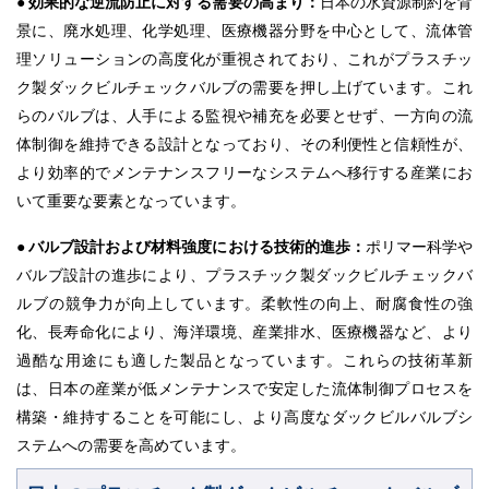
● 効果的な逆流防止に対する需要の高まり：
日本の水資源制約を背
景に、廃水処理、化学処理、医療機器分野を中心として、流体管
理ソリューションの高度化が重視されており、これがプラスチッ
ク製ダックビルチェックバルブの需要を押し上げています。これ
らのバルブは、人手による監視や補充を必要とせず、一方向の流
体制御を維持できる設計となっており、その利便性と信頼性が、
より効率的でメンテナンスフリーなシステムへ移行する産業にお
いて重要な要素となっています。
● バルブ設計および材料強度における技術的進歩：
ポリマー科学や
バルブ設計の進歩により、プラスチック製ダックビルチェックバ
ルブの競争力が向上しています。柔軟性の向上、耐腐食性の強
化、長寿命化により、海洋環境、産業排水、医療機器など、より
過酷な用途にも適した製品となっています。これらの技術革新
は、日本の産業が低メンテナンスで安定した流体制御プロセスを
構築・維持することを可能にし、より高度なダックビルバルブシ
ステムへの需要を高めています。