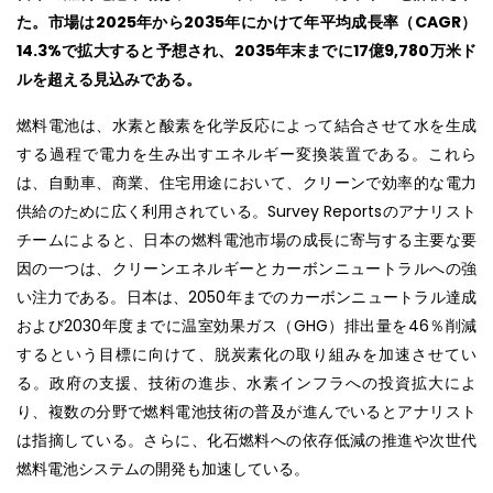
た。市場は2025年から2035年にかけて年平均成長率（CAGR）
14.3%で拡大すると予想され、2035年末までに17億9,780万米ド
ルを超える見込みである。
燃料電池は、水素と酸素を化学反応によって結合させて水を生成
する過程で電力を生み出すエネルギー変換装置である。これら
は、自動車、商業、住宅用途において、クリーンで効率的な電力
供給のために広く利用されている。Survey Reportsのアナリスト
チームによると、日本の燃料電池市場の成長に寄与する主要な要
因の一つは、クリーンエネルギーとカーボンニュートラルへの強
い注力である。日本は、2050年までのカーボンニュートラル達成
および2030年度までに温室効果ガス（GHG）排出量を46％削減
するという目標に向けて、脱炭素化の取り組みを加速させてい
る。政府の支援、技術の進歩、水素インフラへの投資拡大によ
り、複数の分野で燃料電池技術の普及が進んでいるとアナリスト
は指摘している。さらに、化石燃料への依存低減の推進や次世代
燃料電池システムの開発も加速している。