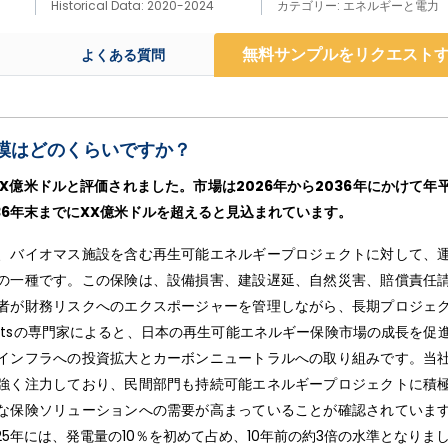
Historical Data: 2020-2024
カテゴリー: エネルギーと電力
無料サンプルをリクエスト
よくある質問
模はどのくらいですか？
X億米ドルと評価されました。市場は2026年から2036年にかけて年
36年末までにXX億米ドルを超えると見込まれています。
、バイオマス施設を含む再生可能エネルギープロジェクトに対して、
の一種です。この保険は、設備損害、建設遅延、自然災害、賠償責任
者が財務リスクへのエクスポージャーを管理しながら、長期プロジェ
portsの専門家によると、日本の再生可能エネルギー保険市場の成長を促
インフラへの投資拡大とカーボンニュートラルへの取り組みです。当
強く注力しており、民間部門も持続可能エネルギープロジェクトに積
な保険ソリューションへの需要が高まっていることが確認されていま
5年には、発電量の10％を初めて占め、10年前の約3倍の水準となりま