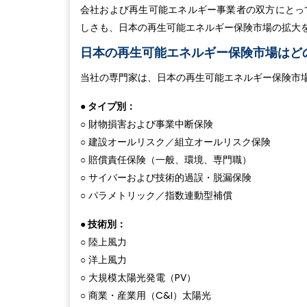
会社および再生可能エネルギー事業者の双方にとっ
しさも、日本の再生可能エネルギー保険市場の拡大
日本の再生可能エネルギー保険市場はど
当社の専門家は、日本の再生可能エネルギー保険市
● タイプ別：
○ 財物損害および事業中断保険
○ 建設オールリスク／組立オールリスク保険
○ 賠償責任保険（一般、環境、専門職）
○ サイバーおよび技術的過誤・脱漏保険
○ パラメトリック／指数連動型補償
● 技術別：
○ 陸上風力
○ 洋上風力
○ 大規模太陽光発電（PV）
○ 商業・産業用（C&I）太陽光