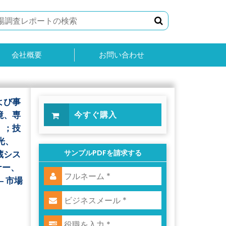
会社概要
お問い合わせ
よび事
境、専
今すぐ購入
）；技
光、
サンプルPDFを請求する
蔵シス
ナー、
 市場