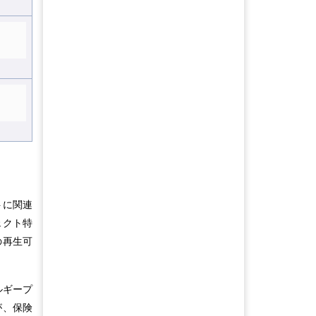
トに関連
ェクト特
の再生可
ルギープ
が、保険