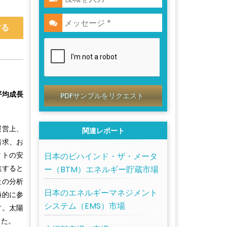
する
平均成長
PDFサンプルをリクエスト
運営上、
関連レポート
請求、お
クトの安
日本のビハインド・ザ・メータ
進すると
ー（BTM）エネルギー貯蔵市場
社の分析
日本のエネルギーマネジメント
極的に参
システム（EMS）市場
す。太陽
した。