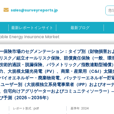
sales@surveyreports.jp
最新レポートインサイト
最新ブログ
ble Energy Insurance Market
ー保険市場のセグメンテーション：タイプ別（財物損害お
リスク／組立オールリスク保険、賠償責任保険（一般、環
技術的過誤・脱漏保険、パラメトリック／指数連動型補償
力、大規模太陽光発電（PV）、商業・産業用（C&I）太陽
バイオエネルギー・廃棄物発電、バッテリーエネルギー貯
ドユーザー別（大規模独立系発電事業者（IPP）およびオー
、住宅向けアグリゲーターおよびコミュニティソーラー）―
予測（2026～2036年）
レポート形式 : pdf
基準年: 2024