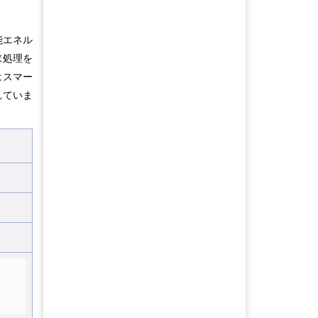
能エネル
求処理を
はスマー
れていま