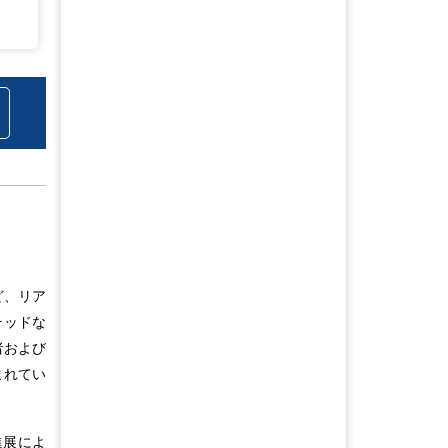
ど、リア
テッドな
者および
まれてい
進展によ