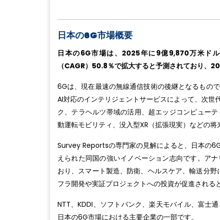
日本の6G市場概要
日本の6G市場は、2025年に9億9,870万米
（CAGR）50.8％で拡大すると予測されており、20
6Gは、現在最速の無線通信技術の後継となるもの
AI対応のインテリジェントサービスによって、次世
ク、テラヘルツ帯域の活用、超エッジコンピューテ
動運転モビリティ、没入型XR（拡張現実）などの将
Survey Reportsの専門家の見解によると、
えられた同国の強いイノベーション志向です。アナ
おり、スマート製造、防衛、ヘルスケア、輸送分野
フラ開発や実証プロジェクトへの投資が促進される
NTT、KDDI、ソフトバンク、楽天モバイル、富
日本の6G市場における主要企業の一部です。