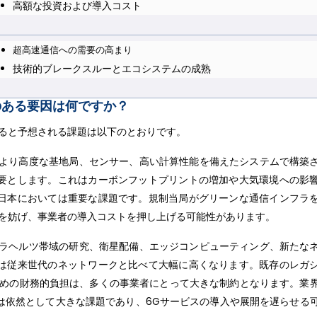
高額な投資および導入コスト
超高速通信への需要の高まり
技術的ブレークスルーとエコシステムの成熟
のある要因は何ですか？
すると予想される課題は以下のとおりです。
、より高度な基地局、センサー、高い計算性能を備えたシステムで構築
要とします。これはカーボンフットプリントの増加や大気環境への影
日本においては重要な課題です。規制当局がグリーンな通信インフラ
開を妨げ、事業者の導入コストを押し上げる可能性があります。
テラヘルツ帯域の研究、衛星配備、エッジコンピューティング、新たな
は従来世代のネットワークと比べて大幅に高くなります。既存のレガ
ための財務的負担は、多くの事業者にとって大きな制約となります。業
は依然として大きな課題であり、6Gサービスの導入や展開を遅らせる