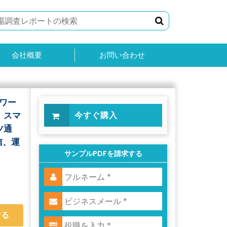
会社概要
お問い合わせ
ワー
、スマ
今すぐ購入
ツ通
信、運
サンプルPDFを請求する
する