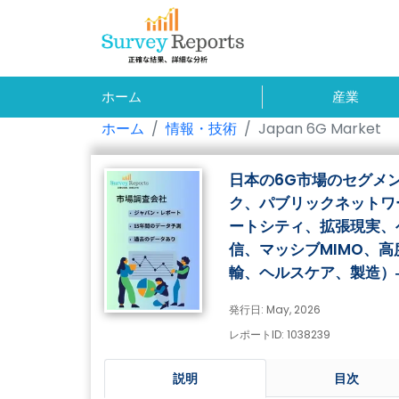
ホーム
産業
ホーム
情報・技術
Japan 6G Market
日本の6G市場のセグメ
ク、パブリックネットワ
ートシティ、拡張現実、
信、マッシブMIMO、
輸、ヘルスケア、製造）―
発行日: May, 2026
レポートID: 1038239
説明
目次