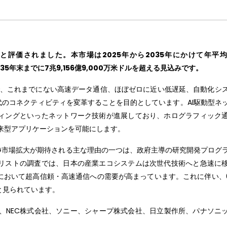
ドルと評価されました。本市場は2025年から2035年にかけて年平
35年末までに7兆9,156億9,000万米ドルを超える見込みです。
で、これまでにない高速データ通信、ほぼゼロに近い低遅延、自動化シ
代のコネクティビティを変革することを目的としています。AI駆動型ネ
ィングといったネットワーク技術が進展しており、ホログラフィック
来型アプリケーションを可能にします。
日本の6G市場拡大が期待される主な理由の一つは、政府主導の研究開発プログ
リストの調査では、日本の産業エコシステムは次世代技術へと急速に
において超高信頼・高速通信への需要が高まっています。これに伴い、
と見られています。
士通、NEC株式会社、ソニー、シャープ株式会社、日立製作所、パナソニ