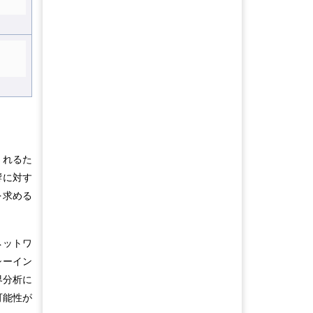
されるた
響に対す
を求める
ネットワ
シーイン
界分析に
可能性が