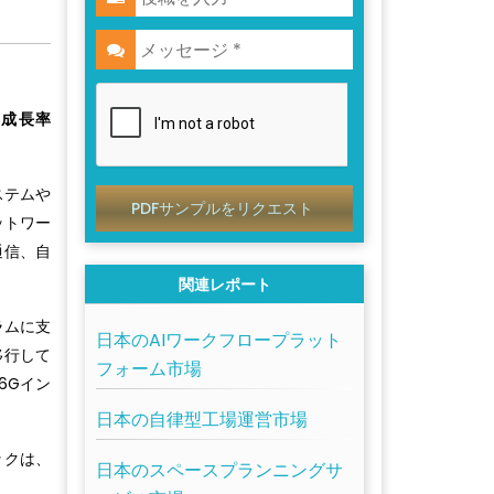
均成長率
ステムや
PDFサンプルをリクエスト
ットワー
通信、自
関連レポート
ラムに支
日本のAIワークフロープラット
移行して
フォーム市場
6Gイン
日本の自律型工場運営市場
ックは、
日本のスペースプランニングサ