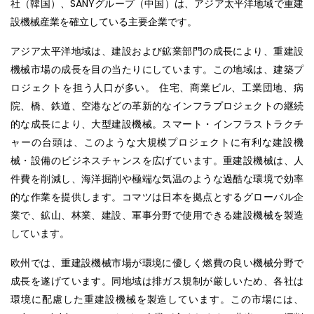
社（韓国）、SANYグループ（中国）は、アジア太平洋地域で重建
設機械産業を確立している主要企業です。
アジア太平洋地域は、建設および鉱業部門の成長により、重建設
機械市場の成長を目の当たりにしています。この地域は、建築プ
ロジェクトを担う人口が多い。 住宅、商業ビル、工業団地、病
院、橋、鉄道、空港などの革新的なインフラプロジェクトの継続
的な成長により、大型建設機械。スマート・インフラストラクチ
ャーの台頭は、このような大規模プロジェクトに有利な建設機
械・設備のビジネスチャンスを広げています。重建設機械は、人
件費を削減し、海洋掘削や極端な気温のような過酷な環境で効率
的な作業を提供します。コマツは日本を拠点とするグローバル企
業で、鉱山、林業、建設、軍事分野で使用できる建設機械を製造
しています。
欧州では、重建設機械市場が環境に優しく燃費の良い機械分野で
成長を遂げています。同地域は排ガス規制が厳しいため、各社は
環境に配慮した重建設機械を製造しています。この市場には、