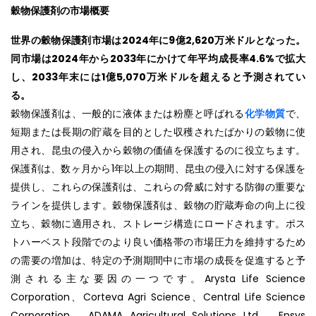
穀物保護剤の市場概要
世界の穀物保護剤市場は2024年に9億2,620万米ドルとなった。
同市場は2024年から2033年にかけて年平均成長率4.6%で拡大
し、2033年末には1億5,070万米ドルを超えると予測されてい
る。
穀物保護剤は、一般的に液体または粉塵と呼ばれる
化学物質
で、
短期または長期の貯蔵を目的とした収穫されたばかりの穀物に使
用され、昆虫の侵入から穀物の価値を保護するのに役立ちます。
保護剤は、数ヶ月から1年以上の期間、昆虫の侵入に対する保護を
提供し、これらの保護剤は、これらの脅威に対する防御の重要な
ラインを提供します。穀物保護剤は、穀物の貯蔵寿命の向上に役
立ち、穀物に適用され、ストレージ構造にロードされます。ポス
トハーベスト段階でのより良い価格帯の市場圧力を維持するため
の需要の増加は、特定の予測期間中に市場の成長を促進すると予
測される主な要因の一つです。Arysta Life Science
Corporation、Corteva Agri Science、Central Life Science
Corporation、ADAMA Agricultural Solutions Ltd.、Ensys