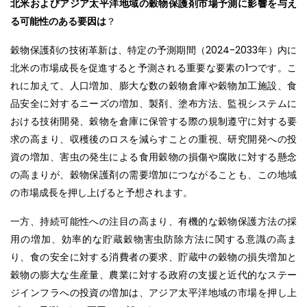
北米およびアジア太平洋地域の
穀物保護剤市場予測に影響を与え
る可能性のある要因は
？
穀物保護剤の技術革新は、特定の予測期間（2024-2033年）内に
北米の市場成長を促進すると予測される重要な要素の1つです。こ
れに加えて、人口増加、膨大な数の穀物倉庫や穀物加工施設、食
品安全に対するニーズの増加、製剤、塗布方法、監視システムに
おける技術開発、穀物を倉庫に保管する際の規制遵守に対する要
求の高まり、収穫後のロスを減らすことの重視、研究開発への投
資の増加、害虫の発生による食用穀物の損傷や腐敗に対する懸念
の高まりが、穀物保護剤の需要増加につながることも、この地域
の市場成長を押し上げると予想されます。
一方、持続可能性への注目の高まり、有機的な穀物保護方法の採
用の増加、効率的な貯蔵穀物害虫防除方法に関する意識の高ま
り、食の安全に対する消費者の要求、貯蔵中の穀物の損失増加と
穀物の膨大な生産量、農業に対する政府の支援と近代的なステー
ジインフラへの投資の増加は、アジア太平洋地域の市場を押し上