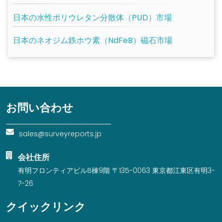
日本の水性ポリウレタン分散体（PUD）市場
日本のネオジム鉄ホウ素（NdFeB）磁石市場
お問い合わせ
sales@surveyreports.jp
会社住所
有明フロンティアビルB棟9階 〒135-0063 東京都江東区有明3-
7-26
クイックリンク