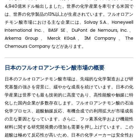
4,940億米ドル輸出しました。世界の化学産業を牽引する米国で
は、世界の化学製品の13%以上が生産されています。フルオロアン
チモン酸市場における主な企業には、Solvay S.A.、Honeywell
International Inc.、BASF SE、DuPont de Nemours, Inc.、
Arkema Group、Merck KGaA、3M Company、The
Chemours Company などがあります。
日本のフルオロアンチモン酸市場の概要
日本のフルオロアンチモン酸市場は、先端的な化学製造および研
究基盤の強さを背景に、緩やかな成長を続けています。日本の化
学産業は世界でも最も技術的に高度であり、高性能酸や触媒に特
化した国内企業が多数存在します。フルオロアンチモン酸の石油
化学プロセス、超酸触媒反応、有機合成での利用拡大が市場成長
の主な要因となっています。さらに、フッ素系化学および機能性
材料に関する研究開発費の増加も需要を押し上げています。この
超酸は極めて反応性が高いため、日本の化学メーカーは安全性お