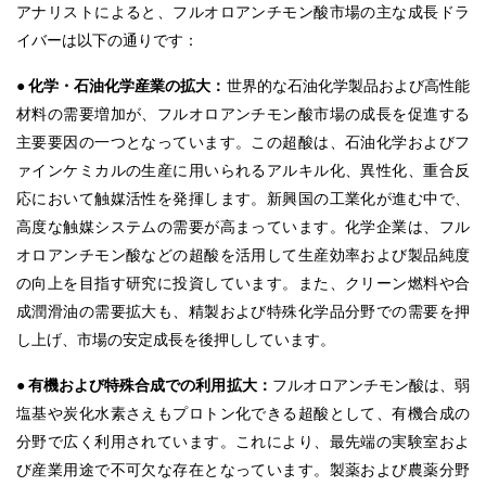
アナリストによると、フルオロアンチモン酸市場の主な成長ドラ
イバーは以下の通りです：
●
化学・石油化学産業の拡大：
世界的な石油化学製品および高性能
材料の需要増加が、フルオロアンチモン酸市場の成長を促進する
主要要因の一つとなっています。この超酸は、石油化学およびフ
ァインケミカルの生産に用いられるアルキル化、異性化、重合反
応において触媒活性を発揮します。新興国の工業化が進む中で、
高度な触媒システムの需要が高まっています。化学企業は、フル
オロアンチモン酸などの超酸を活用して生産効率および製品純度
の向上を目指す研究に投資しています。また、クリーン燃料や合
成潤滑油の需要拡大も、精製および特殊化学品分野での需要を押
し上げ、市場の安定成長を後押ししています。
● 有機および特殊合成での利用拡大：
フルオロアンチモン酸は、弱
塩基や炭化水素さえもプロトン化できる超酸として、有機合成の
分野で広く利用されています。これにより、最先端の実験室およ
び産業用途で不可欠な存在となっています。製薬および農薬分野