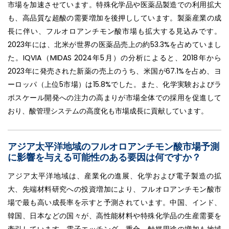
市場を加速させています。特殊化学品や医薬品製造での利用拡大
も、高品質な超酸の需要増加を後押ししています。製薬産業の成
長に伴い、フルオロアンチモン酸市場も拡大する見込みです。
2023年には、北米が世界の医薬品売上の約53.3%を占めていまし
た。IQVIA（MIDAS 2024年5月）の分析によると、2018年から
2023年に発売された新薬の売上のうち、米国が67.1%を占め、ヨ
ーロッパ（上位5市場）は15.8%でした。また、化学実験およびラ
ボスケール開発への注力の高まりが市場全体での採用を促進して
おり、酸管理システムの高度化も市場成長に貢献しています。
アジア太平洋地域のフルオロアンチモン酸市場予測
に影響を与える可能性のある要因は何ですか？
アジア太平洋地域は、産業化の進展、化学および電子製造の拡
大、先端材料研究への投資増加により、フルオロアンチモン酸市
場で最も高い成長率を示すと予測されています。中国、インド、
韓国、日本などの国々が、高性能材料や特殊化学品の生産需要を
牽引しています。電子エッチング、重合、触媒用途の増加も地域