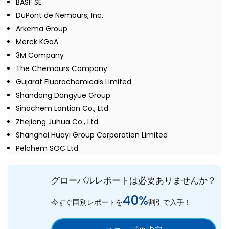
BASF SE
DuPont de Nemours, Inc.
Arkema Group
Merck KGaA
3M Company
The Chemours Company
Gujarat Fluorochemicals Limited
Shandong Dongyue Group
Sinochem Lantian Co., Ltd.
Zhejiang Juhua Co., Ltd.
Shanghai Huayi Group Corporation Limited
Pelchem SOC Ltd.
グローバルレポートは必要ありませんか？
40%
今すぐ国別レポートを
割引で入手！