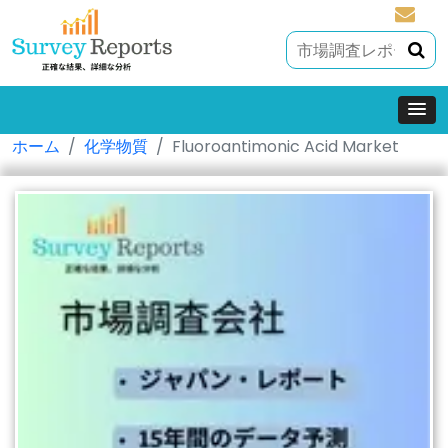
sales@
ホーム
化学物質
Fluoroantimonic Acid Market