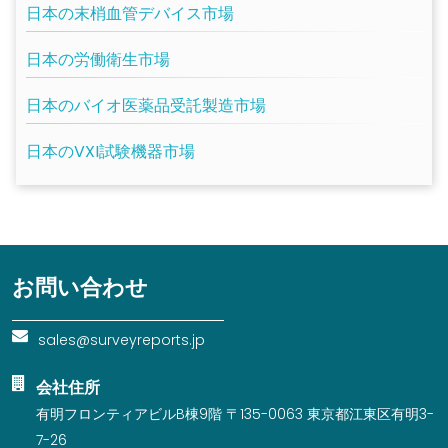
日本の末梢血管デバイス市場
日本の労働衛生市場
日本のバイオ医薬品受託製造市場
日本のVXI試験機器市場
お問い合わせ
sales@surveyreports.jp
会社住所
有明フロンティアビルB棟9階 〒135-0063 東京都江東区有明3-
7-26