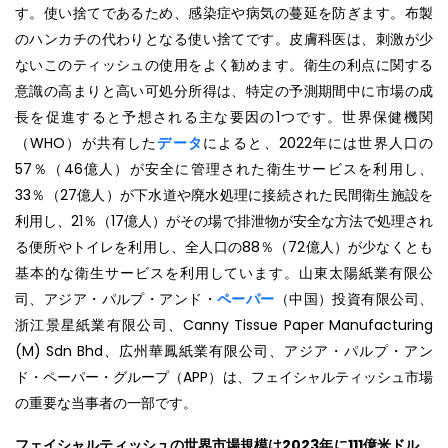
す。使い捨てであるため、感染症や病気の蔓延を防ぎます。布製
のハンカチの代わりとなる使い捨てです。皮膚科医は、刺激が少
ないこのティッシュの使用をよく勧めます。衛生の利点に関する
意識の高まりと高い可処分所得は、特定の予測期間中に市場の成
長を促進すると予想される主な要因の1つです。世界保健機関
（WHO）が共有した
データ
によると、2022年には世界人口の
57％（46億人）が安全に管理された衛生サービスを利用し、
33％（27億人）が下水道や廃水処理に接続された民間衛生施設を
利用し、21％（17億人）がその場で排泄物が安全な方法で処理され
る便所やトイレを利用し、全人口の88％（72億人）が少なくとも
基本的な衛生サービスを利用しています。山東太陽紙業有限公
司、アジア・パルプ・アンド・
ペーパー
（中国）投資有限公司、
浙江景星紙業有限公司、Canny Tissue Paper Manufacturing
(M) Sdn Bhd、広州華鳳紙業有限公司、アジア・パルプ・アン
ド・ペーパー・グループ（APP）は、フェイシャルティッシュ市場
の重要な当事者の一部です。
フェイシャルティッシュの世界市場規模は2023年に111億米ドル。