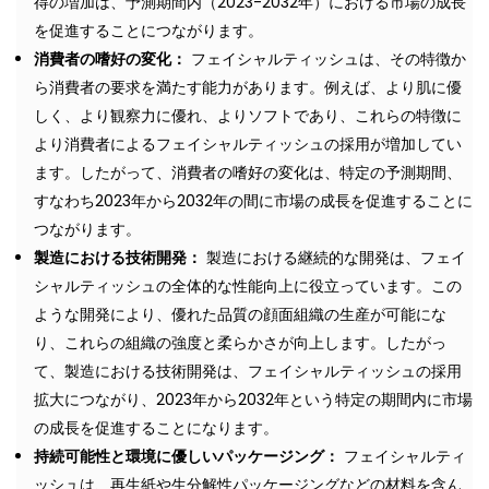
得の増加は、予測期間内（2023-2032年）における市場の成長
を促進することにつながります。
消費者の嗜好の変化：
フェイシャルティッシュは、その特徴か
ら消費者の要求を満たす能力があります。例えば、より肌に優
しく、より観察力に優れ、よりソフトであり、これらの特徴に
より消費者によるフェイシャルティッシュの採用が増加してい
ます。したがって、消費者の嗜好の変化は、特定の予測期間、
すなわち2023年から2032年の間に市場の成長を促進することに
つながります。
製造における技術開発：
製造における継続的な開発は、フェイ
シャルティッシュの全体的な性能向上に役立っています。この
ような開発により、優れた品質の顔面組織の生産が可能にな
り、これらの組織の強度と柔らかさが向上します。したがっ
て、製造における技術開発は、フェイシャルティッシュの採用
拡大につながり、2023年から2032年という特定の期間内に市場
の成長を促進することになります。
持続可能性と環境に優しいパッケージング：
フェイシャルティ
ッシュは、再生紙や生分解性パッケージングなどの材料を含ん