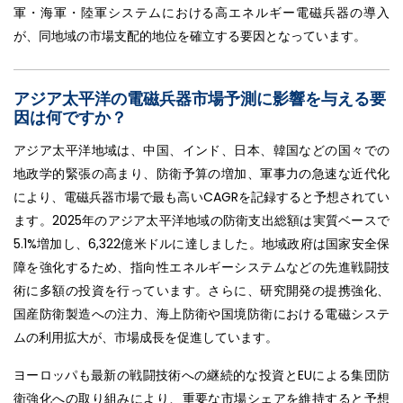
軍・海軍・陸軍システムにおける高エネルギー電磁兵器の導入
が、同地域の市場支配的地位を確立する要因となっています。
アジア太平洋の電磁兵器市場予測に影響を与える要
因は何ですか？
アジア太平洋地域は、中国、インド、日本、韓国などの国々での
地政学的緊張の高まり、防衛予算の増加、軍事力の急速な近代化
により、電磁兵器市場で最も高いCAGRを記録すると予想されてい
ます。2025年のアジア太平洋地域の防衛支出総額は実質ベースで
5.1%増加し、6,322億米ドルに達しました。地域政府は国家安全保
障を強化するため、指向性エネルギーシステムなどの先進戦闘技
術に多額の投資を行っています。さらに、研究開発の提携強化、
国産防衛製造への注力、海上防衛や国境防衛における電磁システ
ムの利用拡大が、市場成長を促進しています。
ヨーロッパも最新の戦闘技術への継続的な投資とEUによる集団防
衛強化への取り組みにより、重要な市場シェアを維持すると予想