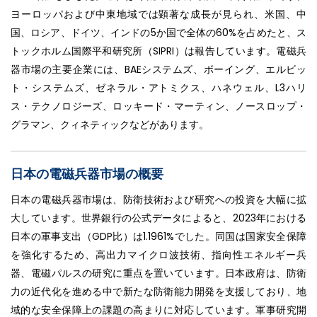
ヨーロッパおよび中東地域では顕著な成長が見られ、米国、中
国、ロシア、ドイツ、インドの5か国で全体の60%を占めたと、ス
トックホルム国際平和研究所（SIPRI）は報告しています。電磁兵
器市場の主要企業には、BAEシステムズ、ボーイング、エルビッ
ト・システムズ、ゼネラル・アトミクス、ハネウェル、L3ハリ
ス・テクノロジーズ、ロッキード・マーティン、ノースロップ・
グラマン、クィネティックなどがあります。
日本の電磁兵器市場の概要
日本の電磁兵器市場は、防衛技術および研究への投資を大幅に拡
大しています。世界銀行の公式データによると、2023年における
日本の軍事支出（GDP比）は1.1961%でした。同国は国家安全保障
を強化するため、高出力マイクロ波技術、指向性エネルギー兵
器、電磁パルスの研究に重点を置いています。日本政府は、防衛
力の近代化を進める中で新たな防衛能力開発を支援しており、地
域的な安全保障上の課題の高まりに対応しています。軍事研究開