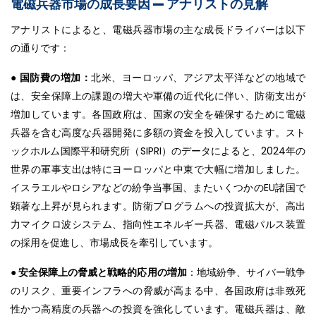
電磁兵器市場の成長要因 — アナリストの見解
アナリストによると、電磁兵器市場の主な成長ドライバーは以下
の通りです：
●
国防費の増加：
北米、ヨーロッパ、アジア太平洋などの地域で
は、安全保障上の課題の増大や軍備の近代化に伴い、防衛支出が
増加しています。各国政府は、国家の安全を確保するために電磁
兵器を含む高度な兵器開発に多額の資金を投入しています。スト
ックホルム国際平和研究所（SIPRI）のデータによると、2024年の
世界の軍事支出は特にヨーロッパと中東で大幅に増加しました。
イスラエルやロシアなどの紛争当事国、またいくつかのEU諸国で
顕著な上昇が見られます。防衛プログラムへの投資拡大が、高出
力マイクロ波システム、指向性エネルギー兵器、電磁パルス装置
の採用を促進し、市場成長を牽引しています。
●
安全保障上の脅威と戦略的応用の増加
：地域紛争、サイバー戦争
のリスク、重要インフラへの脅威が高まる中、各国政府は非致死
性かつ高精度の兵器への投資を強化しています。電磁兵器は、敵