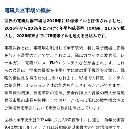
電磁兵器市場の概要
世界の電磁兵器市場は2025年に12億米ドルと評価されました。
2025年から2035年にかけて年平均成長率（CAGR）21.7%で拡
大し、2035年末までに75億米ドルを超える見込みです。
電磁兵器とは、電磁場を利用して軍事装備、特に電子機器に影響
を与える装置のことです。これには、高出力マイクロ波兵器、レ
ールガン、電磁パルス（EMP）システムなどが含まれます。これ
らの兵器は、従来の爆薬を使用せずに敵の電子機器を攻撃し、戦
略的優位性を得るために用いられます。戦場での精度、システム
の整合性、ミッション全体の能力を向上させることができます。
軍事費の増加、技術革新の進展、安全保障上の脅威の増大が電磁
兵器市場の成長を後押ししており、これらは現代の戦争概念およ
び防衛技術革新において重要な役割を果たしています。
世界の軍事支出は2024年に2兆7,180億米ドルに達し、前年比実質
9.4%増加しました。これは冷戦終結以来最大の年次増加率です。