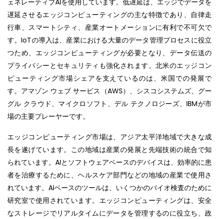
ェネレーティブAIを使用しています。低遅延は、エッジでデータを
遅延させるエッジコンピューティングの主な特徴であり、自律走
行車、スマートシティ、産業オートメーションに有利で不可欠で
す。IoTの導入は、産業における大量のデータ管理プロセスに役立
つため、エッジコンピューティングが必要となり、データ伝送の
プライバシーとセキュリティも強化されます。北米のエッジコン
ピューティング市場シェアを支えているのは、米国での発展で
す。アマゾン ウェブ サービス（AWS）、シスコシステムズ、グー
グル クラウド、マイクロソフト、デル テクノロジーズ、IBMが市
場の主要プレーヤーです。
エッジコンピューティング市場は、アジア太平洋地域で大きな成
長を遂げています。この地域は産業の発展と先端技術の統合で知
られています。AIとソフトウェアベースのデバイスは、効率的に患
者を治療するために、ヘルスケア部門などの地域の産業で使用さ
れています。AIベースのツールは、いくつかのバイオ検査のために
研究室で使用されています。エッジコンピューティングは、安全
なストレージでリアルタイムにデータを管理するのに役立ち、政