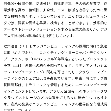
府機関や民間企業、防衛分野、自律走行車、その他の産業で、作
業効率を高め、信頼性、安全性、コスト削減を改善するために重
要な役割を果たすようになっています。エッジコンピューティン
グでは、障害や異常を早期に検出することができます。効率的な
データストレージソリューションを求める産業の高まりが、アジ
ア太平洋地域の市場成長を後押ししています。
欧州連合（EU）もエッジコンピューティングの採用に向けて急速
に取り組んでおり、「コネクティング・ヨーロッパ・デジタル・
プログラム」や「EUのデジタル10年戦略」といったプロジェクト
を立ち上げ、産業への統合を図っています。ラテンアメリカもエ
ッジコンピューティングに関心を寄せており、クラウドコンピュ
ーティングのシェアは65%を占めています。中東、特にアラブ首
長国連邦は、トラフィックを管理するためにエッジコンピューテ
ィングにシフトしています。アフリカ諸国も、5Gネットワークや
クラウドストレージなどの先進技術を徐々に統合しつつありま
す。産業の発展がエッジコンピューティングの世界的な市場成長
に貢献しています。