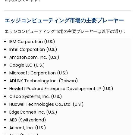
エッジコンピューティング市場の主要プレーヤー
エッジコンピューティング市場の主要プレーヤーは以下の通り：
IBM Corporation (U.S.)
Intel Corporation (U.S.)
Amazon.com, Inc. (U.S.)
Google LLC (U.S.)
Microsoft Corporation (U.S.)
ADLINK Technology Inc. (Taiwan)
Hewlett Packard Enterprise Development LP (U.S.)
Cisco Systems, Inc. (U.S.)
Huawei Technologies Co., Ltd. (U.S.)
EdgeConneX Inc. (U.S.)
ABB (Switzerland)
Aricent, Inc. (U.S.)