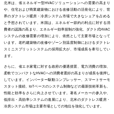
北米は、省エネルギー型HVACソリューションへの需要の高まり
や、住宅および商業建築物における改修活動の活発化により、世
界のダクトレス暖房・冷房システム市場で大きなシェアを占める
と予想されています。米国は、エネルギー節約の利点に対する消
費者の認識の高まり、エネルギー効率規制の強化、ダクト式HVAC
システムの改修需要の増加により、依然として主要市場となって
います。老朽建築物の改修やゾーン別温度制御におけるダクトレ
スミニスプリットシステムの採用拡大が、市場成長を牽引してい
ます。
さらに、省エネ家電に対する政府の優遇措置、電力消費の増加、
柔軟でコンパクトなHVACへの消費者選好の高まりが成長を後押し
しています。インバーター駆動コンプレッサー、スマートサーモ
スタット接続、IoTベースのシステム制御などの最新技術革新も、
性能と効率をさらに向上させています。著名メーカーの参入や、
低排出・高効率システムの進展により、北米のダクトレス暖房・
冷房システム市場は主要市場としての地位を強化しています。