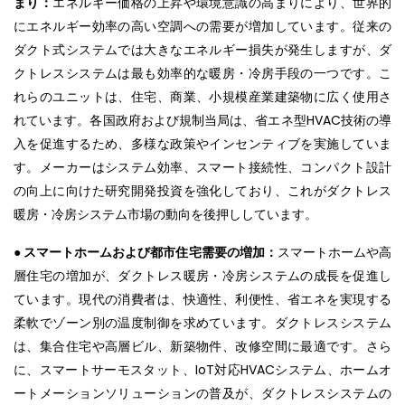
まり：
エネルギー価格の上昇や環境意識の高まりにより、世界的
にエネルギー効率の高い空調への需要が増加しています。従来の
ダクト式システムでは大きなエネルギー損失が発生しますが、ダ
クトレスシステムは最も効率的な暖房・冷房手段の一つです。こ
れらのユニットは、住宅、商業、小規模産業建築物に広く使用さ
れています。各国政府および規制当局は、省エネ型HVAC技術の導
入を促進するため、多様な政策やインセンティブを実施していま
す。メーカーはシステム効率、スマート接続性、コンパクト設計
の向上に向けた研究開発投資を強化しており、これがダクトレス
暖房・冷房システム市場の動向を後押ししています。
● スマートホームおよび都市住宅需要の増加：
スマートホームや高
層住宅の増加が、ダクトレス暖房・冷房システムの成長を促進し
ています。現代の消費者は、快適性、利便性、省エネを実現する
柔軟でゾーン別の温度制御を求めています。ダクトレスシステム
は、集合住宅や高層ビル、新築物件、改修空間に最適です。さら
に、スマートサーモスタット、IoT対応HVACシステム、ホームオ
ートメーションソリューションの普及が、ダクトレスシステムの