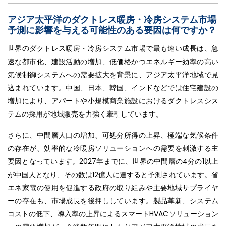
アジア太平洋のダクトレス暖房・冷房システム市場
予測に影響を与える可能性のある要因は何ですか？
世界のダクトレス暖房・冷房システム市場で最も速い成長は、急
速な都市化、建設活動の増加、低価格かつエネルギー効率の高い
気候制御システムへの需要拡大を背景に、アジア太平洋地域で見
込まれています。中国、日本、韓国、インドなどでは住宅建設の
増加により、アパートや小規模商業施設におけるダクトレスシス
テムの採用が地域販売を力強く牽引しています。
さらに、中間層人口の増加、可処分所得の上昇、極端な気候条件
の存在が、効率的な冷暖房ソリューションへの需要を刺激する主
要因となっています。2027年までに、世界の中間層の4分の1以上
が中国人となり、その数は12億人に達すると予測されています。省
エネ家電の使用を促進する政府の取り組みや主要地域サプライヤ
ーの存在も、市場成長を後押ししています。製品革新、システム
コストの低下、導入率の上昇によるスマートHVACソリューション