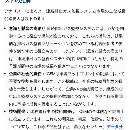
ストの見解
アナリストによると、連続排出ガス監視システム市場の主な成長
促進要因は以下の通り：
意識と懸念の高ま
り 連続排出ガス監視システムには、汚染を制
御するのに役立つ機能が含まれており、これらの機能は、効果
的な排出ガス監視ソリューションを求めている利害関係者の要
件を満たすのに役立ちます。したがって、認識と懸念の高まり
は、連続排出ガス監視システムの採用増加につながり、特定の
予測期間中の市場の成長を促進することにつながります。
企業の社会的責任：
CEMは環境フットプリントの削減において
重要な役割を果たします。この機能は、企業の持続可能性の目
標と一致します。したがって、企業の社会的責任は、継続的な
排出量監視システムの採用の増加につながり、予測される期間
内に市場の成長を促進することにつながります。
技術開発：
現在進行中の技術開発は、CEMの全体的な性能向上
に役立っています。これらの開発は、精度、信頼性、効率の向
上に役立ち、これらの開発はまた、高度なセンサー、
データ
分