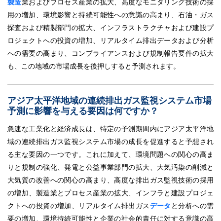
製造
業およびプロセス産業の拡大、高度なモニタリング技術の採
用の増加、環境影響と持続可能性への意識の高まり、石油・ガス
探査および精製部門の拡大、インフラストラクチャおよび建設プ
ロジェクトへの投資の増加、リアルタイム排出データおよび分析
への需要の高まり、コンプライアンスおよび規制報告要件の拡大
も、この地域の市場成長を後押しすると予測されます。
アジア太平洋地域の連続排出ガス監視システム市場
予測に影響を与える要因は何ですか？
急速な工業化と経済成長は、特定の予測期間内にアジア太平洋地
域の連続排出ガス監視システム市場の成長を促進すると予想され
る主な要因の一つです。これに加えて、環境問題への関心の高ま
りと規制の強化、発電と公益事業部門の拡大、大気汚染の削減と
大気質の改善への関心の高まり、高度な排出ガス監視技術の採用
の増加、製造業とプロセス産業の拡大、インフラと建設プロジェ
クトへの投資の増加、リアルタイム排出ガス
データ
と分析への需
要の増加、環境持続可能性と企業の社会的責任に対する意識の高