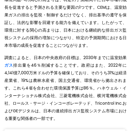
長を促進すると予測される主要な要因の1つです。CEMは、温室効
果ガスの排出を監視・制御するだけでなく、排出基準の遵守を保
証し、法的な影響を回避する能力を備えています。したがって、
環境に対する関心の高まりは、日本における継続的な排出ガス監
視システムの採用の増加につながり、特定の予測期間における日
本市場の成長を促進することにつながります。
調査によると、日本の中央政府の目標は、2030年までに温室効果
ガス
排出量を46％削減することです。政府はまた、2022年に
4,141億7,000万米ドルの予算を確保しており、そのうち31%は経済
産業省、19%は農林水産省、国土交通省、環境省から拠出されま
す。これら4省を合わせた環境保護予算は86％。ハネウェル・イ
ンターナショナル株式会社、三菱電機株式会社、横河電機株式会
社、ロールス・サージ・インコーポレーテッド、Tricontrol Inc.お
よびGEデジタルは、日本の連続排出ガス監視システム市場におけ
る重要な関係者の一部です。