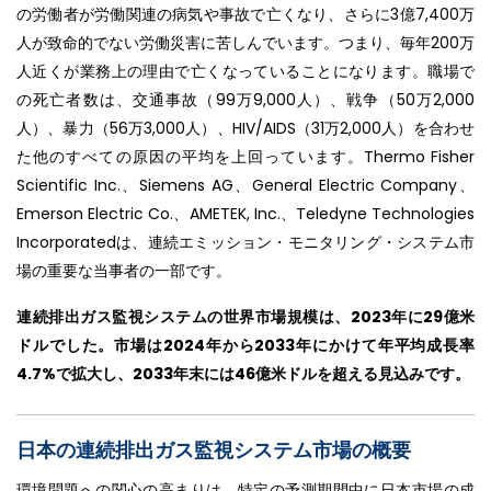
の労働者が労働関連の病気や事故で亡くなり、さらに3億7,400万
人が致命的でない労働災害に苦しんでいます。つまり、毎年200万
人近くが業務上の理由で亡くなっていることになります。職場で
の死亡者数は、交通事故（99万9,000人）、戦争（50万2,000
人）、暴力（56万3,000人）、HIV/AIDS（31万2,000人）を合わせ
た他のすべての原因の平均を上回っています。Thermo Fisher
Scientific Inc.、Siemens AG、General Electric Company、
Emerson Electric Co.、AMETEK, Inc.、Teledyne Technologies
Incorporatedは、連続エミッション・モニタリング・システム市
場の重要な当事者の一部です。
連続排出ガス監視システムの世界市場規模は、2023年に29億米
ドルでした。市場は2024年から2033年にかけて年平均成長率
4.7%で拡大し、2033年末には46億米ドルを超える見込みです。
日本の連続排出ガス監視システム市場の概要
環境問題への関心の高まりは、特定の予測期間中に日本市場の成