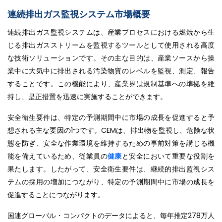
連続排出ガス監視システム市場概要
連続排出ガス監視システムは、産業プロセスにおける燃焼から生
じる排出ガスストリームを監視するツールとして使用される高度
な技術ソリューションです。その主な目的は、産業ソースから操
業中に大気中に排出される汚染物質のレベルを監視、測定、報告
することです。この機能により、産業界は規制基準への準拠を維
持し、是正措置を迅速に実施することができます。
安全衛生要件は、特定の予測期間中に市場の成長を促進すると予
想される主な要因の1つです。CEMは、排出物を監視し、危険な状
態を防ぎ、安全な作業環境を維持するための事前対策を講じる機
能を備えているため、従業員の
健康
と安全において重要な役割を
果たします。したがって、安全衛生要件は、継続的排出監視シス
テムの採用の増加につながり、特定の予測期間中に市場の成長を
促進することにつながります。
国連グローバル・コンパクトのデータによると、毎年推定278万人