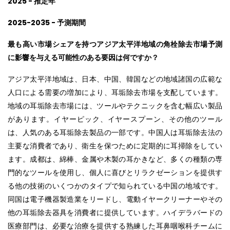
2025 - 推定年
2025-2035 - 予測期間
最も高い市場シェアを持つアジア太平洋地域の角栓除去市場予測
に影響を与える可能性のある要因は何ですか？
アジア太平洋地域は、日本、中国、韓国などの地域諸国の広範な
人口による需要の増加により、耳垢除去市場を支配しています。
地域の耳垢除去市場には、ツールやテクニックを含む幅広い製品
があります。イヤーピック、イヤースプーン、その他のツール
は、人気のある耳垢除去製品の一部です。中国人は耳垢除去法の
主要な消費者であり、衛生を保つために定期的に耳掃除をしてい
ます。成都は、綿棒、金属や木製の耳かきなど、多くの種類の専
門的なツールを使用し、個人に喜びとリラクゼーションを提供す
る他の技術のいくつかのタイプで知られている中国の地域です。
同国は電子機器製造業をリードし、電動イヤークリーナーやその
他の耳垢除去器具を消費者に提供しています。ハイデラバードの
医療部門は、必要な治療を提供する熟練した耳鼻咽喉科チームに