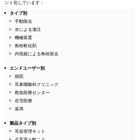
ント化しています：
タイプ別
手動除去
水による潅注
機械装置
角栓軟化剤
内視鏡による角栓除去
エンドユーザー別
病院
耳鼻咽喉科クリニック
救急医療センター
在宅医療
薬局
製品タイプ別
耳垢管理キット
点耳薬と軟こう