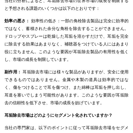
当社の分析によると、耳垢除去市場の世界市場の成長を制限する
と予想される課題のいくつかは以下のとおりです：
効率の悪さ：
効率性の低さ：一部の角栓除去製品は完全に効率的
ではなく、蓄積された余分な角栓を除去することができません。
ドロップやスプレーは乾燥した耳垢を溶かすだけで、耳垢を完全
に除去する効果はあまりなく、補聴器をつけている人にはあまり
役に立ちません。このような要因が耳垢除去製品の有用性を低く
し、市場の成長を制限しています。
副作用：
耳垢除去市場には様々な製品がありますが、安全に使用
できるものではありません。金属や木製の道具は効率的ではな
く、傷をつけることで耳を傷つけ、また綿棒は耳垢を押し出し、
耳道を塞いでしまう可能性があります。このような要因が耳垢除
去の信頼性を低下させ、市場の成長を妨げています。
耳垢除去市場はどのようにセグメント化されていますか？
当社の専門家は、以下のポイントに従って耳垢除去市場をセグメ