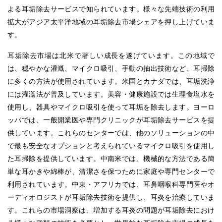
よる耳垢除去サービスで知られています。様々な先端技術の利用
拡大がアジア太平洋地域の耳垢除去市場シェアを押し上げていま
す。
耳垢除去市場は北米で著しい成長を遂げています。この地域で
は、穏やかな灌漑、マイクロ吸引、手動の抽出技術など、耳掃除
に多くの方法が使用されています。米国とカナダでは、耳垢洗浄
には灌漑法が普及しています。美容・健康施設では生理食塩水を
使用し、器具やマイクロ吸引を使って耳垢を除去します。ヨーロ
ッパでは、一般開業医や専門クリニックが耳垢除去サービスを提
供しています。これらのセンターでは、他のソリューションの中
で最も安全なオプションと考えられているマイクロ吸引を使用し
た耳掃除を提供しています。中南米では、機械的な方法である簡
単な耳かきや綿棒が、清潔さを保つために家庭や専門センターで
利用されています。中東・アフリカでは、耳鼻咽喉科専門医やオ
ーディオロジストが耳垢除去技術を提供し、耳炎を治療していま
す。これらの市場洞察は、増加する耳炎の問題が耳垢除去におけ