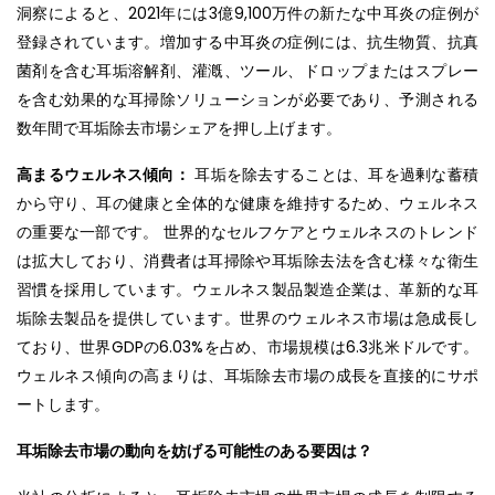
洞察によると、2021年には3億9,100万件の新たな中耳炎の症例が
登録されています。増加する中耳炎の症例には、抗生物質、抗真
菌剤を含む耳垢溶解剤、灌漑、ツール、ドロップまたはスプレー
を含む効果的な耳掃除ソリューションが必要であり、予測される
数年間で耳垢除去市場シェアを押し上げます。
高まるウェルネス傾向：
耳垢を除去することは、耳を過剰な蓄積
から守り、耳の健康と全体的な健康を維持するため、ウェルネス
の重要な一部です。 世界的なセルフケアとウェルネスのトレンド
は拡大しており、消費者は耳掃除や耳垢除去法を含む様々な衛生
習慣を採用しています。ウェルネス製品製造企業は、革新的な耳
垢除去製品を提供しています。世界のウェルネス市場は急成長し
ており、世界GDPの6.03%を占め、市場規模は6.3兆米ドルです。
ウェルネス傾向の高まりは、耳垢除去市場の成長を直接的にサポ
ートします。
耳垢除去市場の動向を妨げる可能性のある要因は？