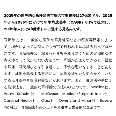
2025年の世界的な角栓除去市場の市場規模は27億米ドル。2025
年から2035年にかけて年平均成長率（CAGR）6.1%で拡大し、
2035年末には49億米ドルに達する見込みです。
耳垢除去は、一般的な医師や耳鼻科医などの医療専門家によっ
て、場合によっては個人でも自宅で行われる耳垢除去抽出プロセ
スです。耳垢除去は、溜まった耳垢を取り除くための定期的な体
内洗浄として欠かせない方法です。耳垢がたまりすぎると、難聴
や耳痛、耳閉感などを引き起こし、不快な思いをすることがあり
ます。耳垢を除去する方法には、耳垢を緩めたり柔らかくしたり
する点耳薬や耳垢溶解薬などがあります。また、潅注法や手によ
る洗浄法も、一般的な耳掃除の方法のひとつです。Medline社、
Henry Schein社、McKesson Medical-Surgical Inc.社、
Cardinal Health社、Otex社、Owens and Minor社、Eosera
Inc.社は、耳垢除去剤のシェアを牽引する世界的な企業です。