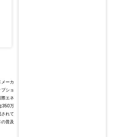
車メーカ
オプショ
国際エネ
350万
成されて
車の普及