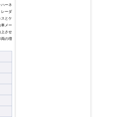
ーハーネ
、レーダ
ネスとケ
動車メー
向上させ
車両の増