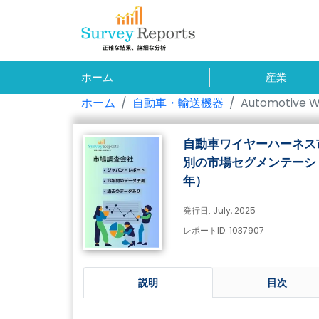
ホーム
産業
ホーム
自動車・輸送機器
Automotive W
自動車ワイヤーハーネス
別の市場セグメンテーショ
年）
発行日: July, 2025
レポートID: 1037907
説明
目次