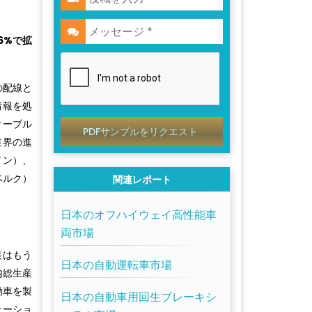
6%で拡
の配線と
情報を処
ケーブル
PDFサンプルをリクエスト
業界の進
ドン）、
ンベルク）
関連レポート
日本のオフハイウェイ高性能車
両市場
装はもう
日本の自動運転車市場
内総生産
動車を製
日本の自動車用回生ブレーキシ
テーショ