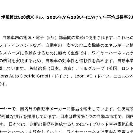
規模は528億米ドル。2025年から2035年にかけて年平均成長率3.
自動車内の電気・電子（E/E）部品間の接続に使用されます。これら
フォテインメントなど、自動車の一次および二次機能のエネルギーと
をスムーズに作動させるために極めて重要です。ワイヤーハーネスと
の機能を実現するため、自動車の効率性と信頼性を高めます。自動車
しています。 矢崎総業（日本、東京）、THBグループ（英国、ロン
Auto Electric GmbH（ドイツ）、Leoni AG（ドイツ、ニュル
です。
ーヤーで、国内外の自動車メーカーに部品を輸出しています。住友電
続可能な慣行を採用しています。日本は世界第4位の自動車市場で、国
ています。 日本では、政府の目標を達成するためにハイブリッド車や電気自
ヤーとハーネスを統合しています。ワイヤーハーネスは車両を充電ス