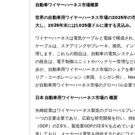
自動車ワイヤーハーネス市場概要
世界の自動車用ワイヤーハーネス市場の2025年の市場
大し、2035年末には1,025億ドルに達する見込み。
ワイヤーハーネスは電気ケーブルと電線で構成され、
ケーブルは、ステアリングやブレーキ、換気、イン
理します。これらの部品は、自動車の電気システム
の統合は、電子制御ユニットやバッテリー管理など
歩が、自動車用ワイヤーハーネス市場のシェアを牽引
リア・コーポレーション（米国、ミシガン州）、Nexans 
が自動車用ワイヤーハーネス市場のグローバル企業
日本 自動車用ワイヤーハーネス市場の
概要
矢崎総業はワイヤーハーネス製造のグローバルプレ
一つの主要企業であり、広範な研究開発を行い、持
（GDP）の2.9％、製造業GDPの13.9％を占め
造しており、メーカーは電気を供給するためにワイ