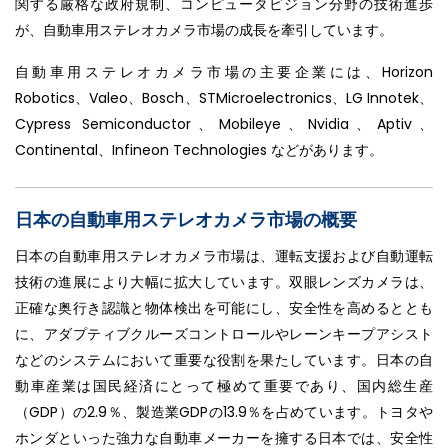
関する厳格な政府規制、コンピュータビジョン分野の技術進歩
が、自動車用ステレオカメラ市場の成長を牽引しています。
自動車用ステレオカメラ市場の主要企業には、Horizon
Robotics、Valeo、Bosch、STMicroelectronics、LG Innotek、
Cypress Semiconductor、Mobileye、Nvidia、Aptiv、
Continental、Infineon Technologies などがあります。
日本の自動車用ステレオカメラ市場の概要
日本の自動車用ステレオカメラ市場は、運転支援および自動運転
技術の進展により大幅に拡大しています。双眼レンズカメラは、
正確な奥行き認識と物体検出を可能にし、安全性を高めるととも
に、アダプティブクルーズコントロールやレーンキープアシスト
などのシステムにおいて重要な役割を果たしています。日本の自
動車産業は国民経済にとって極めて重要であり、国内総生産
（GDP）の2.9％、製造業GDPの13.9％を占めています。トヨタや
ホンダといった強力な自動車メーカーを擁する日本では、安全性