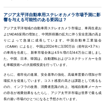
アジア太平洋自動車用ステレオカメラ市場予測に影
響を与える可能性のある要因は？
アジア太平洋地域の自動車用ステレオカメラ市場は、車両生産お
よびADAS採用の増加と、中間所得層の拡大に伴う安全意識の高ま
りによって急速に成長しています。中国自動車工業協会
（CAAM）によると、中国は2024年に3,130万台（前年比+3.7％）
の車両を生産し、新車市場全体は4.5％増の3,144万台に達しまし
た。中国、日本、韓国は、自動運転およびコネクテッドカーを含
む車載技術への大規模投資を行っています。
さらに、都市化の進展、安全基準の強化、高級車需要の増加が市
場拡大を促進しています。コスト感度の高さは課題として残るも
のの、インフラの改善、消費者意識の向上、地域自動車メーカー
の存在が相乗効果をもたらし、アジア太平洋市場は世界で最も成
長の速い市場のひとつになると予想されています。