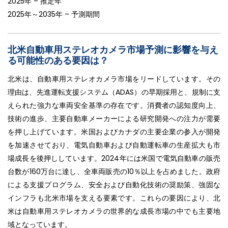
2025年 – 推定年
2025年～2035年 – 予測期間
北米自動車用ステレオカメラ市場予測に影響を与え
る可能性のある要因は？
北米は、自動車用ステレオカメラ市場をリードしています。その
理由は、先進運転支援システム（ADAS）の早期採用と、規制に支
えられた強力な車両安全基準の存在です。消費者の認知度向上、
技術の進歩、主要自動車メーカーによる研究開発への注力が需要
を押し上げています。米国およびカナダの主要企業の参入が開発
を加速させており、電気自動車および自動運転車の生産拡大も市
場成長を後押ししています。2024年には米国で電気自動車の販売
台数が160万台に達し、全車両販売の10％以上を占めました。政府
による支援プログラム、安全および自動化技術の奨励策、強固な
インフラも北米市場を支える要素です。これらの要因により、北
米は自動車用ステレオカメラの世界的な成長市場の中でも主要地
域となっています。