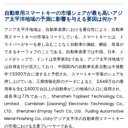
自動車用スマートキーの市場シェアが最も高いアジ
ア太平洋地域の予測に影響を与える要因は何か？
アジア太平洋地域は、自動車産業における優位性により、自動車
用スマートキーの市場をリードしている。スマートキーとは、ド
ライバーがキーを差し込むことなく自動車の施錠、解錠、発進が
できるキーフォブのことである。自動車産業では中国、日本、イ
ンドがトップで、インドは世界第3位である。アジア太平洋地域で
は自律走行が拡大しており、中国国内の自動車生産台数は今後数
年で3,500万台に達すると予想され、スマートキー市場のシェアを
押し上げている。工業情報化部のデータによると、2,648万台の乗
用車を含む2,600万台以上の自動車がこの地域の人口に採用され、
成長率は7.1%であった。Shenzhen Topbest Technology Co.,
Limited、Cambrian (Liaoning) Electronic Technology Co.,
LTD、Shenzhen Emyray Tech Co., Ltd、Fuding Automotive
Metal Finishing Co., Ltdがアジア太平洋の自動車用スマートキー
の市場における主要プレーヤーである。