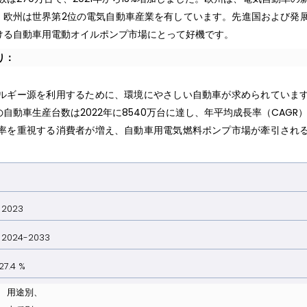
、欧州は世界第2位の電気自動車産業を有しています。先進国および発
ける自動車用電動オイルポンプ市場にとって好機です。
り：
ルギー源を利用するために、環境にやさしい自動車が求められていま
車生産台数は2022年に8540万台に達し、年平均成長率（CAGR）は
率を重視する消費者が増え、自動車用電気燃料ポンプ市場が牽引され
023
024-2033
7.4 %
用途別、