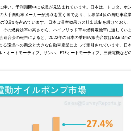
に伴い、予測期間中に成長が見込まれています。日本は、トヨタ、ホ
の大手自動車メーカーが拠点を置く国であり、世界第4位の自動車産
Pの13.9%を占めています。日本は温室効果ガス排出規制を設けており、
、その燃費効率の高さから、ハイブリッド車や燃料電池車に適してい
連合会の報告によると、2022年の日本の乗用EV販売台数は58,813台
まる環境への懸念と大きな自動車産業によって牽引されています。日
ル・オートモーティブ、サンハ、FTEオートモーティブ、三菱電機など