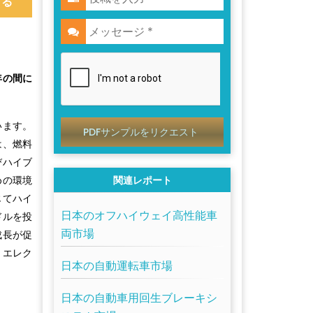
する
年の間に
います。
PDFサンプルをリクエスト
は、燃料
びハイブ
めの環境
関連レポート
じてハイ
日本のオフハイウェイ高性能車
ドルを投
両市場
成長が促
・エレク
日本の自動運転車市場
日本の自動車用回生ブレーキシ