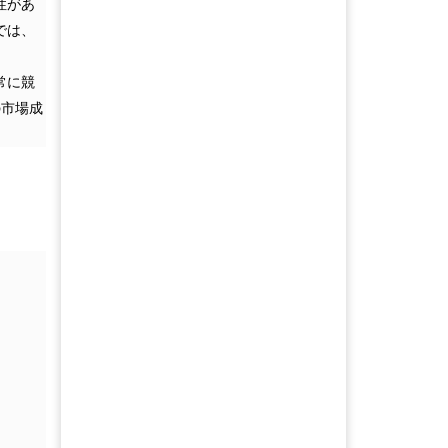
性があ
では、
常に競
の市場成