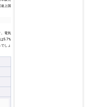
展途上国
す。電気
5.7%
るでしょ