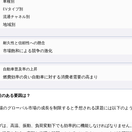
車種別
EVタイプ別
流通チャネル別
地域別
耐久性と信頼性への懸念
市場飽和による競争の激化
自動車普及率の上昇
燃費効率の良い自動車に対する消費者需要の高まり
性のある要因は？
場のグローバル市場の成長を制限すると予想される課題には以下のよ
プは、高温、振動、負荷変動下でも効率的に機能しなければなりません