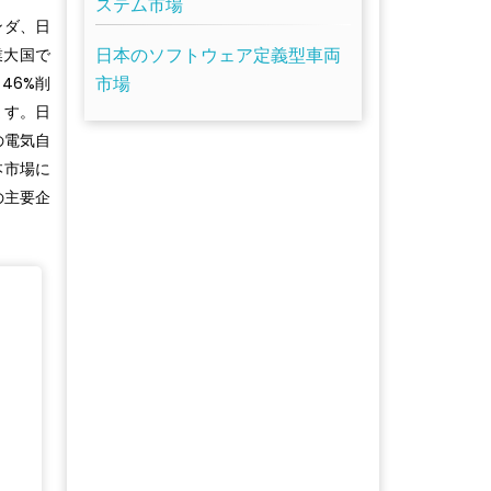
ステム市場
ンダ、日
日本のソフトウェア定義型車両
業大国で
市場
46%削
ます。日
の電気自
本市場に
の主要企