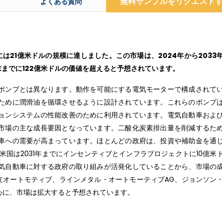
無料サンプルをリクエスト
よくある質問
は21億米ドルの規模に達しました。この市場は、2024年から2033
年末までに122億米ドルの価値を超えると予想されています。
ポンプとは異なります。動作を可能にする電気モーターで構成されて
ために潤滑油を循環させるように設計されています。これらのポンプ
ョンシステムの性能改善のために利用されています。電気自動車およ
市場の主な成長要因となっています。二酸化炭素排出量を削減するた
車への需要が高まっています。ほとんどの政府は、投資や補助金を通
米国は2031年までにインセンティブとインフラプロジェクトに10億米
気自動車に対する政府の取り組みが活発化していることから、市場の
e、日立オートモティブ、ラインメタル・オートモーティブAG、ジョンソン
心に、市場は拡大すると予想されています。