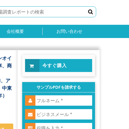
会社概要
お問い合わせ
ンオイ
車、商
今すぐ購入
M、ア
サンプルPDFを請求する
、中東
年）