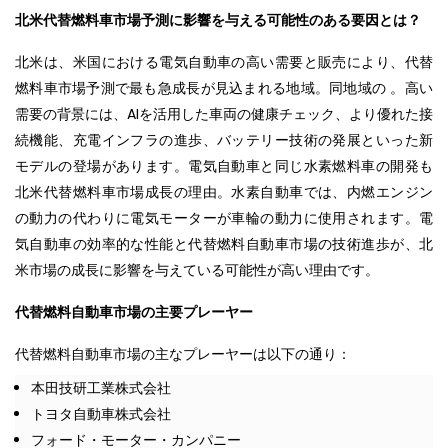
北米代替燃料車市場予測に影響を与える可能性のある要因とは？
北米は、米国における電気自動車の高い需要と販売により、代替
燃料車市場予測で最も急成長が見込まれる地域。同地域の 。高い
需要の背景には、AIを活用した車両の健康チェック、より優れた接
続機能、充電インフラの進歩、バッテリー技術の発展といった新
モデルの登場があります。電気自動車と同じ水素燃料車の開発も
北米代替燃料車市場成長の理由。水素自動車では、内燃エンジン
の動力の代わりに電気モーターが車輪の動力に使用されます。電
気自動車の効率的な性能と代替燃料自動車市場の技術進歩が、北
米市場の成長に影響を与えている可能性が高い理由です。
代替燃料自動車市場の主要プレーヤー
代替燃料自動車市場の主なプレーヤーは以下の通り：
本田技研工業株式会社
トヨタ自動車株式会社
フォード・モーター・カンパニー