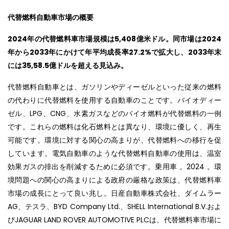
代替燃料自動車市場の概要
2024
年の代替燃料車市場規模は
5,408
億米ドル。同市場は
2024
年から
2033
年にかけて年平均成長率
27.2%
で拡大し、
2033
年末
には35,58.5億ドルを超える見込み。
代替燃料自動車とは、ガソリンやディーゼルといった従来の燃料
の代わりに代替燃料を使用する自動車のことです。バイオディー
ゼル、LPG、CNG、水素ガスなどのバイオ燃料が代替燃料の一例
です。これらの燃料は化石燃料とは異なり、環境に優しく、再生
可能です。環境に対する関心の高まりが、代替燃料への移行を促
しています。電気自動車のような代替燃料自動車の使用は、温室
効果ガスの排出を削減するために必須です。乗用車 。2024 。環
境問題への関心の高まりによる政府の厳格な政策は、代替燃料車
市場の成長にとって良い兆し。日産自動車株式会社、ダイムラー
AG、テスラ、BYD Company Ltd.、SHELL International B.V.およ
びJAGUAR LAND ROVER AUTOMOTIVE PLCは、代替燃料車市場に