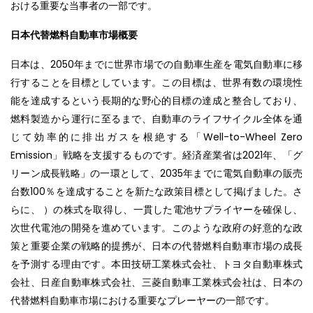
おける重要な当事者の一部です。
日本代替燃料自動車市場概要
日本は、2050年までに世界市場での自動車生産を電気自動車に移
行することを目標としています。この目標は、世界有数の環境性
能を達成するという長期的な野心的目標の達成と整合しており、
燃料製造から運行に至るまで、自動車のライフサイクル全体を通
じて効率的に排出ガスを根絶する「Well-to-Wheel Zero
Emission」戦略を支援するものです。経済産業省は2021年、「グ
リーン成長戦略」の一環として、2035年までに電気自動車の販売
台数100％を達成することを新たな政策目標として掲げました。さ
らに、 ）の株式を取得し、一貫した電池サプライヤーを確保し、
次世代電池の開発を進めています。このような政府の好意的な政
策と重要企業の戦略的提携が、日本の代替燃料自動車市場の成長
を予測する理由です。本田技研工業株式会社、トヨタ自動車株式
会社、日産自動車株式会社、三菱自動車工業株式会社は、日本の
代替燃料自動車市場における重要なプレーヤーの一部です。