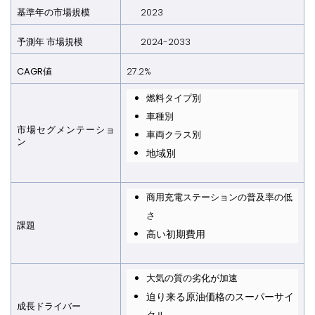
基準年の市場規模
2023
予測年
市場規模
2024-2033
CAGR
値
27.2%
燃料タイプ別
車種別
市場セグメンテーショ
車両クラス別
ン
地域別
商用充電ステーションの普及率の低
さ
課題
高い初期費用
大気の質の劣化が加速
迫り来る原油価格のスーパーサイ
成長ドライバー
クル