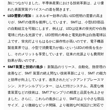
加につながりました。半導体産業における技術革新は、より優
れた表面実装デバイスへの道を開きます。
LED需要の増加：
エネルギー効率の高いLED照明の需要の高ま
りが、SMTの使用を後押ししています。 SMTは、小型LED部品
の自動組立を可能にします。例えば、LEDは従来の蛍光灯や白熱
電球に代わる光源です。LED照明の寿命と電気効率は白熱電球以
上です。蛍光灯よりもはるかに操作性が高いのです。電子機器
製造業界では、小型で消費電力が低いというLEDの特長を生か
し、そのメリットを享受しています。従来の光源よりも費用対
効果が高いのです。
SMT装置と技術の進歩：
新製品のリリース、自動化、熱管理の
改善など、SMT 装置の絶え間ない技術革新により、SMT の能力
と効率が向上しています。改良されたピックアンドプレースマ
シン、ステンシルプリンター、はんだ付けシステム、高度な検
査装置などの技術は、SMTアセンブリの精度と品質を向上させ
ました。さらに、これらの進歩により、SMTはより小さな部品
サイズ、より微細なピッチ間隔、より複雑なPCB設計に対応で