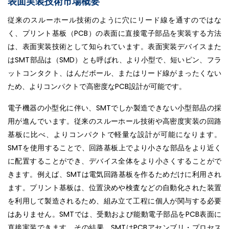
表面実装技術市場概要
従来のスルーホール技術のように穴にリード線を通すのではな
く、プリント基板（PCB）の表面に直接電子部品を実装する方法
は、表面実装技術として知られています。表面実装デバイスまた
はSMT部品は（SMD）とも呼ばれ、より小型で、短いピン、フラ
ットコンタクト、はんだボール、またはリード線がまったくない
ため、よりコンパクトで高密度なPCB設計が可能です。
電子機器の小型化に伴い、SMTでしか製造できない小型部品の採
用が進んでいます。従来のスルーホール技術や高密度実装の回路
基板に比べ、よりコンパクトで軽量な設計が可能になります。
SMTを使用することで、回路基板上でより小さな部品をより近く
に配置することができ、デバイス全体をより小さくすることがで
きます。例えば、SMTは電気回路基板を作るためだけに利用され
ます。プリント基板は、位置決めや検査などの自動化された装置
を利用して製造されるため、組み立て工程に個人が関与する必要
はありません。SMTでは、受動および能動電子部品をPCB表面に
直接実装できます。その結果、SMTはPCBアセンブリ・プロセス