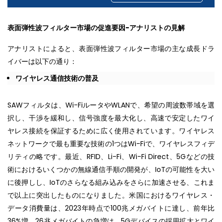
表面弾性波フィルター市場の促進要因-アナリストの見解
アナリストによると、表面弾性波フィルター市場の主な成長ドラ
イバーは以下の通り：
ワイヤレス通信技術の普及
SAWフィルタは、Wi-FiルータやWLANで、希望の周波数帯域を選
択し、干渉を緩和し、信号強度を最大化し、高速で安定したワイ
ヤレス接続を保証するために広く使用されています。ワイヤレス
ネットワークで最も重要な技術の1つはWi-Fiで、ワイヤレスフィデ
リティの略です。最近、RFID、Li-Fi、Wi-Fi Direct、5Gなどの技
術におけるいくつかの無線通信手順の開発が、IoTの可能性を大い
に後押しし、IoTのさらなる組み込みをさらに加速させる、これま
で以上に突出したものになりました。米国におけるワイヤレス・
データ消費量は、2023年時点で100兆メガバイトに達し、前年比
36%増。26兆メガバイトの急増は、5Gデバイスの採用拡大とワイ