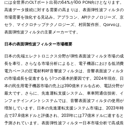
には全世界のOLTポート出荷の64%が10G PON向けとなります。
高速データ接続に対する需要の高まりは、表面弾性波フィルタの
市場需要を強化する見込み。アブラコン、APIテクノロジーズ、京
セラ、マイクロチップテクノロジーズ、村田製作所、Qorvoは、
表面弾性波フィルタの主要メーカーです。
日本の表面弾性波フィルター市場概要
日本の先端エレクトロニクス分野が弾性表面波フィルタ市場の成
長を牽引。さらなる市場分析によると、電子機器における低消費
電力ベースの圧電材料RF音響波フィルタは、音響表面波フィルタ
の市場成長を促進するもう1つの基本的要因です。2024年現在、日
本の民生用電子機器市場の売上は390億米ドルを占め、電話分野が
最大です。さらに、先進運転支援システム、車車間通信技術、イ
ンフォテインメントシステムでは、音響表面波フィルタの使用が
増加しています。日本の先進運転支援システム市場は、2023年時
点で37.8億米ドルと評価され、2031年には77億米ドルに達すると
予測されています。表面弾性波フィルター日本市場分析で高成長