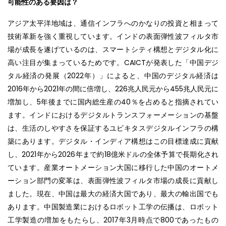
可能性のある要因は？
アジア太平洋地域は、通信インフラへのかなりの投資と相まって
技術革新を強く重視しています。インドの表面弾性波フィルタ市
場が成長を遂げているのは、スマートシティ構想とデジタル化に
高い注目が集まっているためです。CAICTが発表した「中国デジ
タル経済の発展（2022年）」によると、中国のデジタル経済は
2016年から2021年の間に倍増し、226兆人民元から455兆人民元に
増加し、5年後までに国内総生産の40％を占めると指摘されてい
ます。インドにおけるデジタルトランスフォーメーションの基盤
は、生活のしやすさを保証するユビキタスデジタルインフラの構
築にあります。デジタル・インディア構想はこの目標達成に貢献
し、2021年から2026年まで約18億米ドルの全体予算で長期化され
ています。産業オートメーション大国に移行した中国のオートメ
ーション部門の変革は、表面弾性波フィルタ市場の成長に貢献し
ました。現在、中国は最大の経済大国であり、最大の輸出国でも
あります。中国製造業におけるロボット工学の伝播は、ロボット
工学製造の増加をもたらし、2017年3月時点で800であったもの