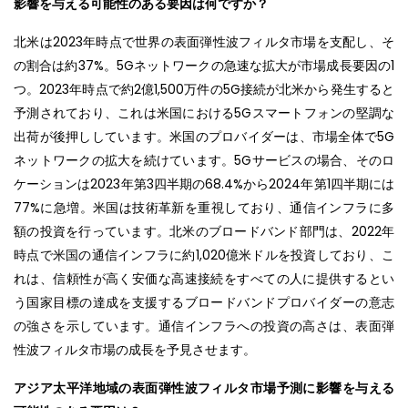
影響を与える可能性のある要因は何ですか？
北米は2023年時点で世界の表面弾性波フィルタ市場を支配し、そ
の割合は約37%。5Gネットワークの急速な拡大が市場成長要因の1
つ。2023年時点で約2億1,500万件の5G接続が北米から発生すると
予測されており、これは米国における5Gスマートフォンの堅調な
出荷が後押ししています。米国のプロバイダーは、市場全体で5G
ネットワークの拡大を続けています。5Gサービスの場合、そのロ
ケーションは2023年第3四半期の68.4%から2024年第1四半期には
77%に急増。米国は技術革新を重視しており、通信インフラに多
額の投資を行っています。北米のブロードバンド部門は、2022年
時点で米国の通信インフラに約1,020億米ドルを投資しており、こ
れは、信頼性が高く安価な高速接続をすべての人に提供するとい
う国家目標の達成を支援するブロードバンドプロバイダーの意志
の強さを示しています。通信インフラへの投資の高さは、表面弾
性波フィルタ市場の成長を予見させます。
アジア太平洋地域の表面弾性波フィルタ市場予測に影響を与える