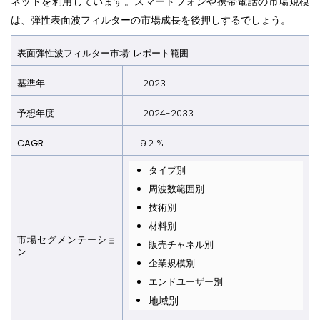
ネットを利用しています。スマートフォンや携帯電話の市場規模
は、弾性表面波フィルターの市場成長を後押しするでしょう。
表面弾性波フィルター市場: レポート範囲
基準年
2023
予想年
度
2024-2033
CAGR
9.2 %
タイプ別
周波数範囲別
技術別
材料別
市場セグメンテーショ
販売チャネル別
ン
企業規模別
エンドユーザー別
地域別