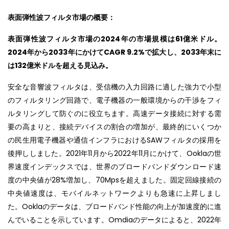
表面弾性波フィルタ市場の概要：
表面弾性波フィルタ市場の2024年の市場規模は61億米ドル。
2024年から2033年にかけてCAGR 9.2%で拡大し、2033年末に
は132億米ドルを超える見込み。
安全な音響波フィルタは、受信機の入力回路に適した強力で小型
のフィルタリング回路で、電子機器の一般環境からの干渉をフィ
ルタリングして防ぐのに役立ちます。高速データ接続に対する需
要の高まりと、接続デバイスの割合の増加が、最終的にいくつか
の民生用電子機器や通信インフラにおけるSAWフィルタの採用を
後押ししました。2021年11月から2022年11月にかけて、Ooklaの世
界速度インデックスでは、世界のブロードバンドダウンロード速
度の中央値が28%増加し、70Mpsを超えました。固定回線接続の
中央値速度は、モバイルネットワークよりも急速に上昇しまし
た。Ooklaのデータは、ブロードバンド性能の向上が加速度的に進
んでいることを示しています。Omdiaのデータによると、2022年