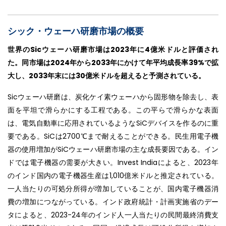
シック・ウェーハ研磨市場の概要
世界のSicウェーハ研磨市場は2023年に4億米ドルと評価され
た。同市場は2024年から2033年にかけて年平均成長率39%で拡
大し、2033年末には30億米ドルを超えると予測されている。
Sicウェーハ研磨は、炭化ケイ素ウェーハから固形物を除去し、表
面を平坦で滑らかにする工程である。この平らで滑らかな表面
は、電気自動車に応用されているようなSiCデバイスを作るのに重
要である。SiCは2700℃まで耐えることができる。民生用電子機
器の使用増加がSiCウェーハ研磨市場の主な成長要因である。イン
ドでは電子機器の需要が大きい。Invest Indiaによると、2023年
のインド国内の電子機器生産は1,010億米ドルと推定されている。
一人当たりの可処分所得が増加していることが、国内電子機器消
費の増加につながっている。インド政府統計・計画実施省のデー
タによると、2023-24年のインド人一人当たりの民間最終消費支