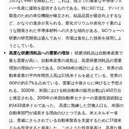
力のないPMTを締結した。これは、陸上での重要な半導体ウェ
ハー生産に援助を提供するものである。特にSiCでは、デバイス
製造のための単位機能が確立され、結晶品質が最近向上するな
ど、かなりの進歩が見られる。窒化ガリウムや炭化ケイ素のよ
うな開発された半導体材料への大きな傾向がある。SiCウェーハ
研磨の研究開発は盛んであり、市場は進化した技術を採用しよ
うとしている。
高度な研磨消耗品への需要の増加：
研磨消耗品は自動車産業で
最も需要が高い。自動車産業の成長は、高度研磨消耗品の需要
増加の理由の一つである。DCMSMEの推計によると、世界の自
動車産業の平均年間売上高は3.1兆米ドルを超えている。世界の
GDPの約3.7%を占めている。需要は今後さらに伸びると予想さ
れる。2020年、米国における軽自動車の販売台数は1,450万台
と推定される。2019年の米国自動車セクターの直接投資総額は
約1433億米ドルであった。 高度に熟練した労働人口も、米国の
自動車部門が成長する理由のひとつである。米エネルギー省
は、脅威にさらされている自動車製造を支援するために17億米
ドルを投資すると発表した。このような投資発表は、高度な琢