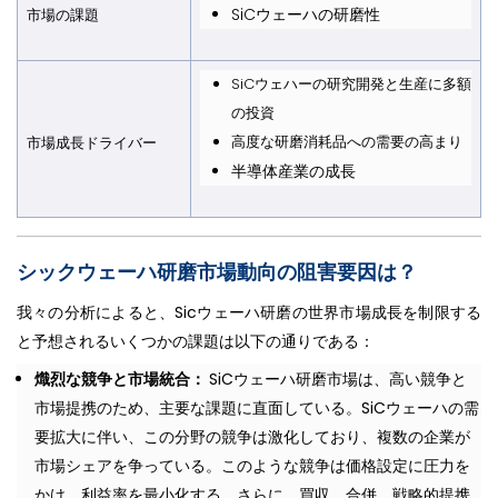
SiCウェーハの研磨性
市場の課
題
SiCウェハーの研究開発と生産に多額
の投資
高度な研磨消耗品への需要の高まり
市場成長ドライバ
ー
半導体産業の成長
シックウェーハ研磨市場動向の阻害要因は？
我々の分析によると、Sicウェーハ研磨の世界市場成長を制限する
と予想されるいくつかの課題は以下の通りである：
熾烈な競争と市場統合：
SiCウェーハ研磨市場は、高い競争と
市場提携のため、主要な課題に直面している。SiCウェーハの需
要拡大に伴い、この分野の競争は激化しており、複数の企業が
市場シェアを争っている。このような競争は価格設定に圧力を
かけ、利益率を最小化する。さらに、買収、合併、戦略的提携