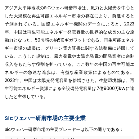
アジア太平洋地域のSiCウェハ研磨市場は、風力と太陽光を中心と
した大規模な再生可能エネルギー市場の存在により、前進すると
予測されている。国際エネルギー機関のデータによると、2023
年、中国は再生可能エネルギー発電容量の世界的な成長の主な原
動力となった。50％増の約510ギガワットである。再生可能エネル
ギー市場の成長は、グリーン電力証書に関する法整備に起因して
いる。こうした規制は、風力発電や太陽光発電の開発業者に余剰
収入をもたらす役割を担っている。ここ数年の中国の再生可能エ
ネルギーの急速な進歩は、有益な産業政策によるものである。
2023年、中国は太陽光発電容量を倍増させた。生態環境部は、再
生可能エネルギー資源による全設備発電容量は7億9000万kWに達
したと主張している。
Sicウェハー研磨市場の主要企業
Sicウェハー研磨市場の主要プレーヤーは以下の通りである：