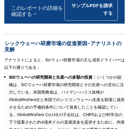
サンプルPDFを請求
このレポートの詳細を
する
確認する -
シックウェーハ研磨市場の促進要因-アナリストの
見解
アナリストによると、Sicウェハ研磨市場の主な成長ドライバーは
以下の通りである：
SiCウェーハの研究開発と生産への多額の投資：
いくつかの組
織は、SiCウェーハ研磨市場の研究開発とその生産への支出に注
力している。米国商務省は、バイデン-ハリス政権が
GlobalWafers社と米国でのシリコンウェーハ生産を顕著に成長
させるための予備的条件について発表したことを確認してい
る。GlobalWafers Co.Ltd.の子会社は、CHIPSおよび科学法の
下で提案された約4億米ドルの直接資金を提供するために、拘束