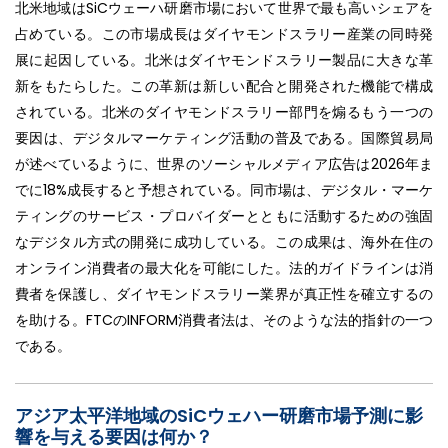
北米地域はSiCウェーハ研磨市場において世界で最も高いシェアを
占めている。この市場成長はダイヤモンドスラリー産業の同時発
展に起因している。北米はダイヤモンドスラリー製品に大きな革
新をもたらした。この革新は新しい配合と開発された機能で構成
されている。北米のダイヤモンドスラリー部門を煽るもう一つの
要因は、デジタルマーケティング活動の普及である。国際貿易局
が述べているように、世界のソーシャルメディア広告は2026年ま
でに18%成長すると予想されている。同市場は、デジタル・マーケ
ティングのサービス・プロバイダーとともに活動するための強固
なデジタル方式の開発に成功している。この成果は、海外在住の
オンライン消費者の最大化を可能にした。法的ガイドラインは消
費者を保護し、ダイヤモンドスラリー業界が真正性を確立するの
を助ける。FTCのINFORM消費者法は、そのような法的指針の一つ
である。
アジア太平洋地域のSiCウェハー研磨市場予測に影
響を与える要因は何か？