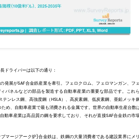
成長ドライバーは以下の通り：
の発展がSAF合金鉄産業を牽引。フェロクロム、フェロマンガン、フ
ディパネルなどの部品を製造する自動車産業の重要な部品です。これ
テンレス鋼、高強度鋼（HSLA）、高炭素鋼、低炭素鋼、亜鉛メッキ
ため、自動車産業で最も消費される金属です。世界の自動車生産台数は
する自動車産業は高品質の鋼を要求しており、それが直接SAF合金鉄の市
(サブマージアーク炉)合金鉄は、鉄鋼の大量消費者である建設業界にメ