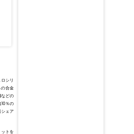
ェロシリ
らの合金
鋼などの
10％の
場シェア
リットを