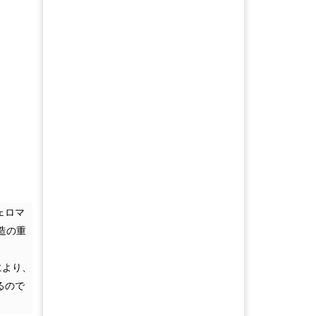
ェロマ
造の重
により、
るので