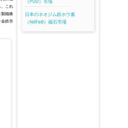
（PUD）市場
る。これ
本製鐵株
日本のネオジム鉄ホウ素
合金鉄市
（NdFeB）磁石市場