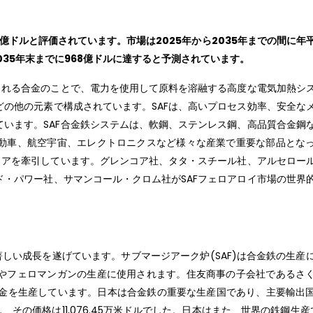
8億ドルと評価されています。市場は2025年から2035年までの間に年
2035年末までに968億ドルに達すると予測されています。
される合金のことで、電力を使用して原料を溶融する高度な電気加熱シ
の他の元素で構成されています。SAFは、高いプロセス効率、安全な
います。SAF合金鉄システムは、軟鋼、ステンレス鋼、高品質合金鋼
動車、航空宇宙、エレクトロニクスなど様々な産業で重要な部品とな
ェアを牽引しています。グレンコア社、タタ・スチール社、アルセロー
・パワー社、サマンコール・クロム社がSAFフェロアロイ市場の世界
著しい成長を遂げています。サブマージアーク炉(SAF)は合金鉄の生産
やフェロマンガンの生産に使用されます。住友商事の子会社であるさ
合金を生産しています。日本は合金鉄の重要な生産国であり、主要輸出
し、その価格は11,076.45万米ドルでした。日本はまた、世界の鉄鋼生産