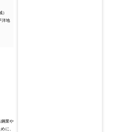
域）
太平洋地
鉄鋼業や
ために、