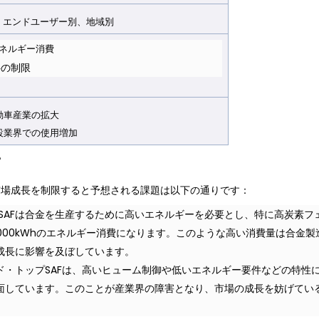
エンドユーザー別、地域別
ネルギー消費
料の制限
動車産業の拡大
設業界での使用増加
？
市場成長を制限すると予想される課題は以下の通りです：
SAFは合金を生産するために高いエネルギーを必要とし、特に高炭素フ
2,000kWhのエネルギー消費になります。このような高い消費量は合金製
成長に影響を及ぼしています。
ズド・トップSAFは、高いヒューム制御や低いエネルギー要件などの特性
直面しています。このことが産業界の障害となり、市場の成長を妨げてい