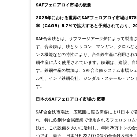
SAFフェロアロイ市場の概要
2025年における世界のSAFフェロアロイ市場は57
率（CAGR）5.7％で拡大すると予測されており、
SAF合金鉄とは、サブマージアーク炉によって製造
す。合金鉄は、鉄とシリコン、マンガン、クロムなど
ンス機能などの特性により、合金鉄生産に利用されて
鋼生産に広く使用されています。鉄鋼は、建設、自
す。鉄鋼生産の増加は、SAF合金鉄システム市場シ
ル社、インド鉄鋼公社、ジンダル・スチール・アンド
す。
日本のSAFフェロアロイ市場の
概要
SAF合金鉄市場は、広範囲に渡る需要により日本で
れ、特に鉄鋼や金属産業で使用されるフェロクロム
鉄は、この設備を大いに活用し、年間25万トンの
つです。最近、日本は6,237,070個の合金鉄を輸出