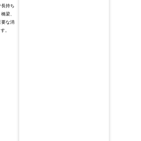
で長持ち
、橋梁、
重要な消
ます。