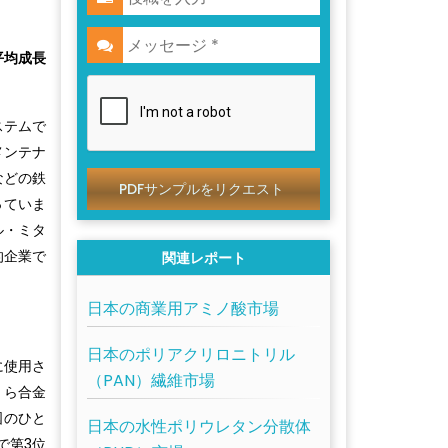
平均成長
ステムで
メンテナ
などの鉄
PDFサンプルをリクエスト
っていま
ル・ミタ
的企業で
関連レポート
日本の商業用アミノ酸市場
日本のポリアクリロニトリル
に使用さ
（PAN）繊維市場
くら合金
国のひと
日本の水性ポリウレタン分散体
で第3位