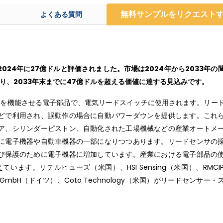
無料サンプルをリクエスト
よくある質問
24年に27億ドルと評価されました。市場は2024年から2033年の
おり、2033年末までに47億ドルを超える価値に達する見込みです。
作を機能させる電子部品で、電気リードスイッチに使用されます。リー
どで利用され、誤動作の場合に自動パワーダウンを提供します。これ
ア、シリンダーピストン、自動化された工場機械などの産業オートメ
に電子機器や自動車機器の一部になりつつあります。リードセンサの
び保護のために電子機器に増加しています。産業における電子部品の
ます。リテルヒューズ（米国）、HSI Sensing（米国）、RMCI
）、PIC GmbH（ドイツ）、Coto Technology（米国）がリードセンサー