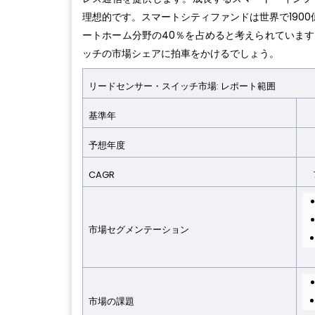
理想的です。スマートシティファンドは世界で1900
ートホーム分野の40％を占めると考えられていま
ッチの市場シェアに拍車をかけるでしょう。
リードセンサー・スイッチ市場: レポート範囲
基準年
2
予想年
度
2
CAGR
7
市場セグメンテーショ
ン
市場の課
題