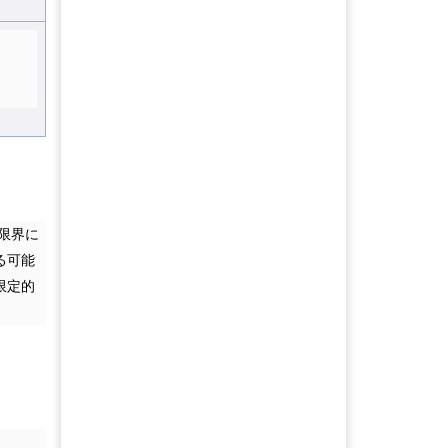
限界に
る可能
限定的