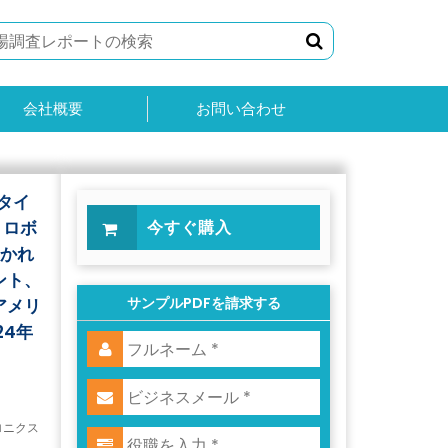
会社概要
お問い合わせ
タイ
、ロボ
今すぐ購入
分かれ
ント、
サンプルPDFを請求する
アメリ
24年
ロニクス