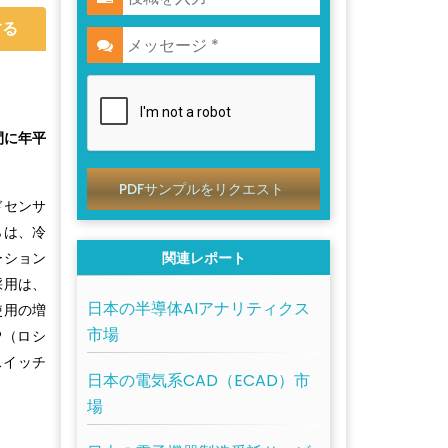
する
間に年平
PDFサンプルをリクエスト
ドセンサ
らは、冷
ーション
関連レポート
採用は、
日本の半導体AIアナリティクス
使用の増
市場
P（ロシ
・スイッチ
日本の電気系CAD（ECAD）市
場