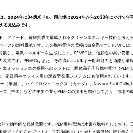
、2024年に34億米ドル。同市場は2024年から2033年にかけて年
超える見込みです。
ド、アノード、電解質膜で構成されるクリーンエネルギー技術と考え
ベースの燃料電池です。この燃料電池の電極は白金系です。PEMFCは
換し、電気エネルギーを生成します。PEMFCは、信頼性の高い安定
装置です。PEMFCはまた、その高いエネルギー貯蔵能力と過酷な環
エミッション車の採用へのシフトは、固体高分子形燃料電池（PEMF
Cは、家庭用やオフィス用の定置型発電システムにも使用されています
）、ハイドロジェニックス（カナダ）、Nuvera Fuel Cells, L
ズ（中国）などの主要企業がPEMFCの採用を増やしており、市場の
的で効率的な代替電源です。PEM燃料電池は水素を燃料としており、
費でよく知られています。2023年6月には 国も水素供給に取り組ん