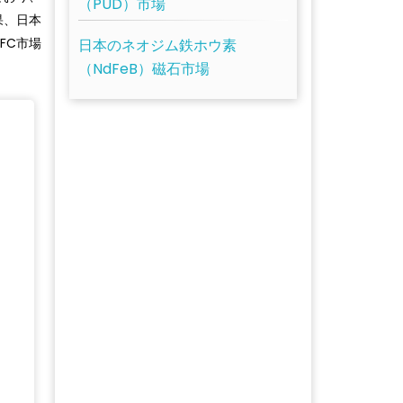
（PUD）市場
果、日本
MFC市場
日本のネオジム鉄ホウ素
（NdFeB）磁石市場