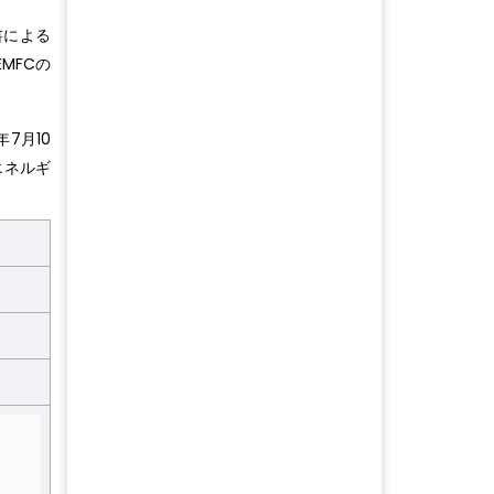
書による
MFCの
7月10
エネルギ