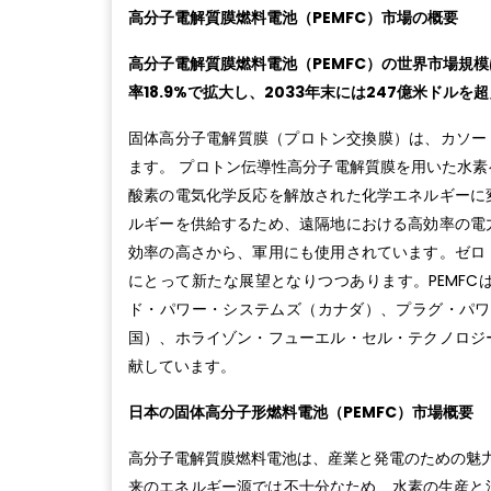
高分子電解質膜燃料電池（PEMFC）市場の概要
高分子電解質膜燃料電池（PEMFC）の世界市場規模は
率18.9%で拡大し、2033年末には247億米ドルを
固体高分子電解質膜（プロトン交換膜）は、カソー
ます。 プロトン伝導性高分子電解質膜を用いた水素
酸素の電気化学反応を解放された化学エネルギーに変
ルギーを供給するため、遠隔地における高効率の電力
効率の高さから、軍用にも使用されています。ゼロ・
にとって新たな展望となりつつあります。PEMF
ド・パワー・システムズ（カナダ）、プラグ・パワー（米国
国）、ホライゾン・フューエル・セル・テクノロジー
献しています。
日本の固体高分子形燃料電池（PEMFC）市場概要
高分子電解質膜燃料電池は、産業と発電のための魅力
来のエネルギー源では不十分なため、水素の生産と消