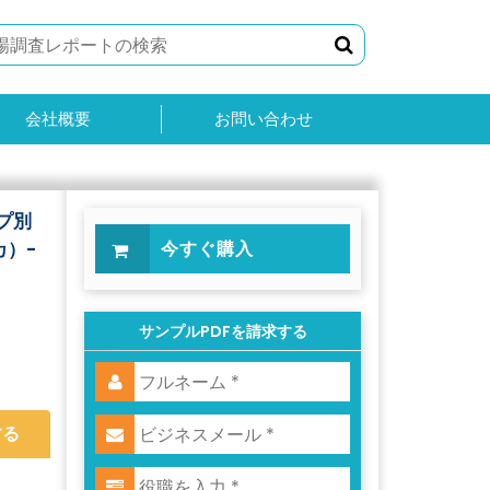
会社概要
お問い合わせ
プ別
）-
今すぐ購入
サンプルPDFを請求する
する