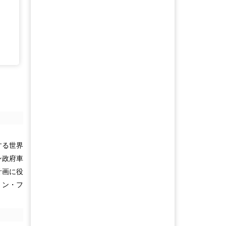
する世界
ン政府車
計画に役
ョン・フ