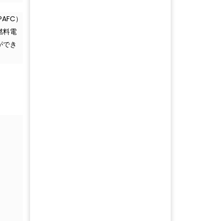
AFC）
燃料電
ができ