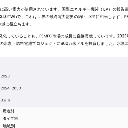
に高い電力が使用されています。国際エネルギー機関（IEA）の報告
340TWhで、これは世界の最終電力需要の約1～1.3％に相当します。PE
削減に役立ちます。
していることも、PEMFC市場の成長に直接貢献しています。2023年
43の水素・燃料電池プロジェクトに860万米ドルを投資しました。水素
023
024-2033
.9 %
用途別
タイプ別
地域別