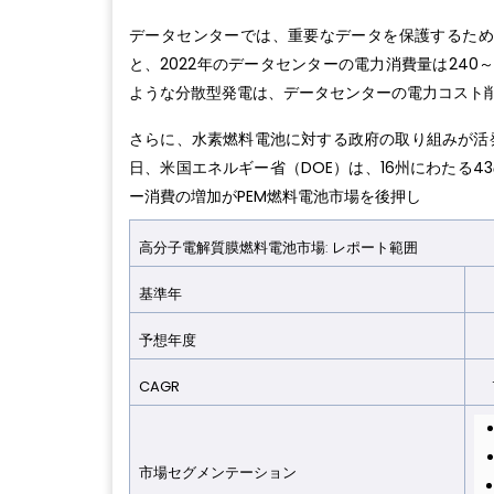
データセンターでは、重要なデータを保護するため
と、2022年のデータセンターの電力消費量は240～
ような分散型発電は、データセンターの電力コスト
さらに、水素燃料電池に対する政府の取り組みが活発化
日、米国エネルギー省（DOE）は、16州にわたる
ー消費の増加がPEM燃料電池市場を後押し
高分子電解質膜燃料電池市場: レポート範囲
基準年
2
予想年
度
2
CAGR
18
市場セグメンテーショ
ン