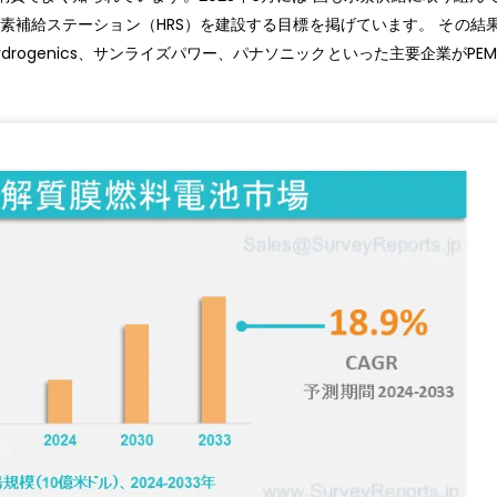
所の水素補給ステーション（HRS）を建設する目標を掲げています。 その結
s、Hydrogenics、サンライズパワー、パナソニックといった主要企業がPE