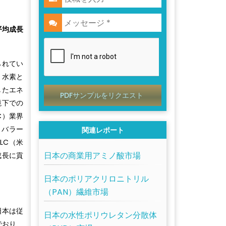
平均成長
られてい
、水素と
したエネ
PDFサンプルをリクエスト
境下での
C）業界
。バラー
関連レポート
LC（米
日本の商業用アミノ酸市場
成長に貢
日本のポリアクリロニトリル
（PAN）繊維市場
日本は従
日本の水性ポリウレタン分散体
でおり、