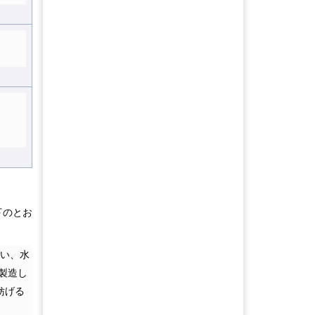
下のとお
伴い、水
製造し
妨げる