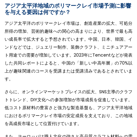
アジア太平洋地域のポリマークレイ市場予測に影響
を与える要因は何ですか？
アジア太平洋のポリマークレイ市場は、創造産業の拡大、可処分
所得の増加、芸術的趣味への関心の高まりにより、世界で最も高
い成長率で拡大すると予想されています。中国、日本、韓国、イ
ンドなどでは、ジュエリー制作、装飾クラフト、ミニチュアアー
ト用途での需要が増加しています。2023年にTencentなどが発表
した共同レポートによると、中国の「新しい中高年層」の70%以
上が趣味関連のコースを受講または受講済みであるとされていま
す。
さらに、オンラインマーケットプレイスの拡大、SNS主導のクラフ
トトレンド、DIY文化への参加増加が市場成長を促進しています。
低コスト原材料の豊富さと強力な製造基盤も、アジア太平洋地域
におけるポリマークレイ市場の安定成長を支えており、この地域
を高成長市場として位置付けています。
また、ヨーロッパは職人文化の強さと高品質クラフト材料への需