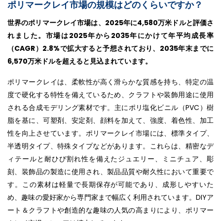
ポリマークレイ市場の規模はどのくらいですか？
世界のポリマークレイ市場は、2025年に4,580万米ドルと評価さ
れました。市場は2025年から2035年にかけて年平均成長率
（CAGR）2.8%で拡大すると予想されており、2035年末までに
6,570万米ドルを超えると見込まれています。
ポリマークレイは、柔軟性が高く滑らかな質感を持ち、特定の温
度で硬化する特性を備えているため、クラフトや装飾用途に使用
される合成モデリング素材です。主にポリ塩化ビニル（PVC）樹
脂を基に、可塑剤、安定剤、顔料を加えて、強度、着色性、加工
性を向上させています。ポリマークレイ市場には、標準タイプ、
半透明タイプ、特殊タイプなどがあります。これらは、精密なデ
ィテールと耐ひび割れ性を備えたジュエリー、ミニチュア、彫
刻、装飾品の製造に使用され、製品品質や耐久性において重要で
す。この素材は軽量で長期保存が可能であり、成形しやすいた
め、趣味の愛好家から専門家まで幅広く利用されています。DIYア
ート＆クラフトや創造的な趣味の人気の高まりにより、ポリマー