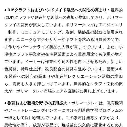
● DIYクラフトおよびハンドメイド製品への関心の高まり：
世界的
にDIYクラフトや創造的な趣味への参加が増加しており、ポリマー
クレイの需要が拡大しています。ポリマークレイは主にジュエリ
ー制作、ミニチュアモデリング、彫刻、装飾品の製造に使用され
ます。ユニークなアクセサリーやギフトを求める消費者の間で、
手作りやパーソナライズ製品の人気が高まっています。また、小
規模クラフト事業者や在宅起業家による量産用途でも使用が増え
ています。メーカーは作業性や耐久性を向上させるため、新しい
色展開、特殊仕上げ、改良配合の開発を進めています。芸術スキ
ル習得への関心の高まりや創造的レクリエーション活動の増加
も、需要を大きく押し上げています。世界的なクラフト文化の拡
大が、ポリマークレイ市場シェアを直接的に押し上げています。
● 教育および芸術分野での採用拡大：
ポリマークレイは、教育機関
やアートトレーニングセンターにおける創造的学習プログラムの
一環として採用が進んでいます。この素材は無毒タイプがあり、
柔軟性が高く、成形が容易で、焼成後に永久的に硬化するため人