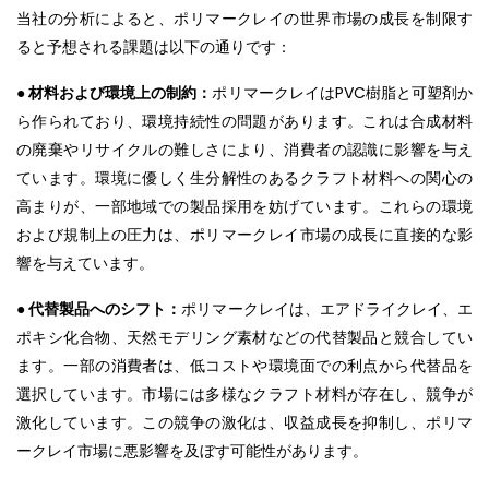
当社の分析によると、ポリマークレイの世界市場の成長を制限す
ると予想される課題は以下の通りです：
● 材料および環境上の制約：
ポリマークレイはPVC樹脂と可塑剤か
ら作られており、環境持続性の問題があります。これは合成材料
の廃棄やリサイクルの難しさにより、消費者の認識に影響を与え
ています。環境に優しく生分解性のあるクラフト材料への関心の
高まりが、一部地域での製品採用を妨げています。これらの環境
および規制上の圧力は、ポリマークレイ市場の成長に直接的な影
響を与えています。
● 代替製品へのシフト：
ポリマークレイは、エアドライクレイ、エ
ポキシ化合物、天然モデリング素材などの代替製品と競合してい
ます。一部の消費者は、低コストや環境面での利点から代替品を
選択しています。市場には多様なクラフト材料が存在し、競争が
激化しています。この競争の激化は、収益成長を抑制し、ポリマ
ークレイ市場に悪影響を及ぼす可能性があります。