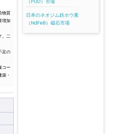
（PUD）市場
染物質
日本のネオジム鉄ホウ素
要増加
（NdFeB）磁石市場
す。二
不足の
媒コー
建築・