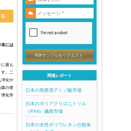
する
年末には
PDFサンプルをリクエスト
者に最も
ます。二
関連レポート
気浄化や
触媒の使
日本の商業用アミノ酸市場
、堺化学
日本のポリアクリロニトリル
（PAN）繊維市場
日本の水性ポリウレタン分散体