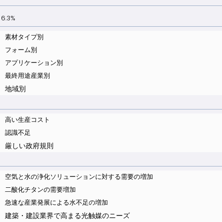
.3%
素材タイプ別
フォーム別
アプリケーション別
最終用途産業別
地域別
高い生産コスト
認識不足
厳しい政府規則
空気と水の浄化ソリューションに対する需要の増加
二酸化チタンの需要増加
急速な産業発展による水不足の増加
建築・建設業界で高まる光触媒のニーズ