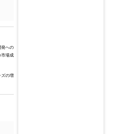
開発への
の市場成
ーズの増