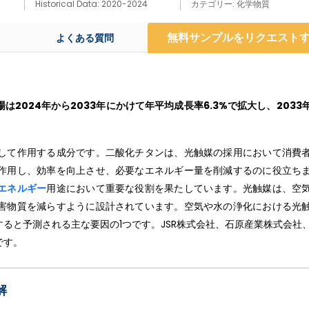
Historical Data: 2020-2024
カテゴリー: 化学物質
無料サンプルをリクエスト
よくある質問
場は
2024
年から
2033
年にかけて年平均成長率
6.3%
で拡大し、
2033
して作用する成分です。二酸化チタンは、光触媒の採用において消費
作用し、効率を向上させ、必要なエネルギー量を削減するのに役立ち
エネルギー
用途において重要な役割を果たしています。光触媒は、空
害物質を減らすように設計されています。空気や水の浄化における光
ると予測される主な要因の1つです。JSR株式会社、石原産業株式会社
です。
解