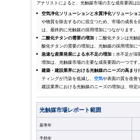
アナリストによると、光触媒市場の主な成長要因は
空気浄化ソリューションと水質浄化ソリューショ
や物質を除去するのに役立つため、市場の成長を
は、最終的に光触媒の採用増加につながります。
二酸化チタンの需要の増加：
二酸化チタンは光触
酸化チタンの需要の増加は、光触媒の採用増加に
急速な産業発展による水不足の増加：
水不足が深
増加は、光触媒市場の主要な成長要因の一つです
建築・建設業界における光触媒のニーズの高まり
ティングが汚染を低減し、
空気
や表面の質を改善
建設業界における光触媒のニーズの増加は、特定
光触媒
市場レポート範囲
基準年
2
予想年
2