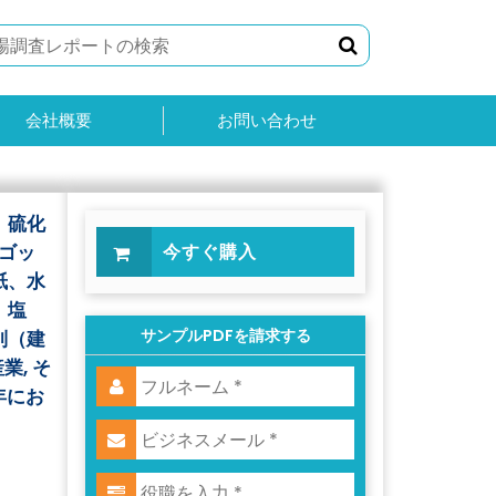
会社概要
お問い合わせ
、硫化
ゴッ
今すぐ購入
紙、水
、塩
サンプルPDFを請求する
別（建
業, そ
3年にお