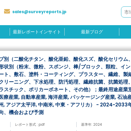
sales@surveyreports.jp
最新レポートインサイト
最新ブログ
プ別（二酸化チタン、酸化亜鉛、酸化スズ、酸化セリウム
形状別（粉末、微粉、スポンジ、棒/ブロック、顆粒、イン
ート、敷石、塗料・コーティング、プラスター、繊維、製
クリーニング、下水処理、防汚処理、繊維抗菌、抗菌処理
ラスチック、ポリカーボネート、その他）；最終用途産業
医療産業, 自動車産業, 海洋産業, パッケージング産業, 石油産
州, アジア太平洋, 中南米, 中東・アフリカ） - 2024-203
向、機会および予測
レポート形式 : pdf
基準年: 2024