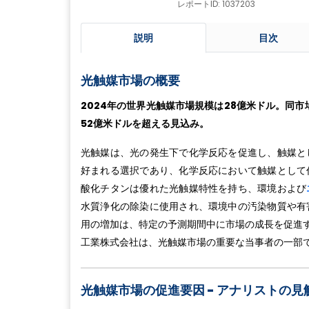
レポートID: 1037203
説明
目次
光触媒市場の概要
2024年の世界光触媒市場規模は
28
億米ドル。同市
52
億米ドルを超える見込み。
光触媒は、光の発生下で化学反応を促進し、触媒と
好まれる選択であり、化学反応において触媒として
酸化チタンは優れた光触媒特性を持ち、環境および
水質浄化の除染に使用され、環境中の汚染物質や有
用の増加は、特定の予測期間中に市場の成長を促進す
工業株式会社は、光触媒市場の重要な当事者の一部
光触媒市場の促進要因 -
アナリストの見