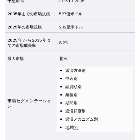
予想期間
2025 to 2035
2035年までの市場規模
527億米ドル
2025年の市場規模
232億米ドル
2025年から2035年ま
8.2%
での市場成長率
最大市場
北米
返済方法別
申込別
融資額別
業種別
市場セグメンテーショ
期間別
ン
返済頻度別
返済メカニズム別
地域別