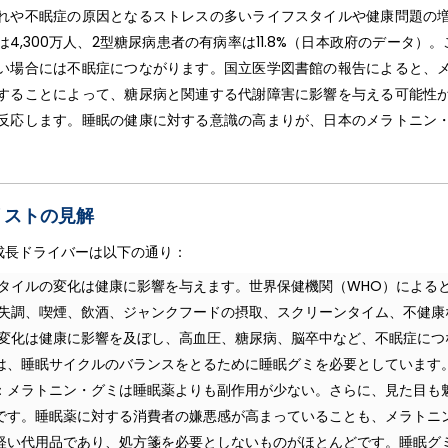
れや不眠症の原因となるストレスの多いライフスタイルや健康問題の
,300万人、2型糖尿病患者の有病率は11.8%（日本政府のデータ）。
い場合には不眠症につながります。国立医学図書館の報告によると、
することによって、糖尿病と関連する代謝障害に影響を与える可能性
反応します。睡眠の健康に対する意識の高まりが、日本のメラトニン
リストの見解
成長ドライバーは以下の通り：
スタイルの変化は健康に影響を与えます。世界保健機関（WHO）による
養失調、喫煙、飲酒、ジャンクフードの摂取、スクリーンタイム、不健康
の変化は健康に影響を及ぼし、高血圧、糖尿病、脳卒中など、不眠症につ
は、睡眠サイクルのバランスをとるために睡眠グミを必要としています
：メラトニン・グミは睡眠薬よりも副作用が少ない。さらに、見た目も
です。睡眠薬に対する消費者の嫌悪感が高まっていることも、メラトニ
軽い代用品であり、処方箋を必要としないものがほとんどです。睡眠グ