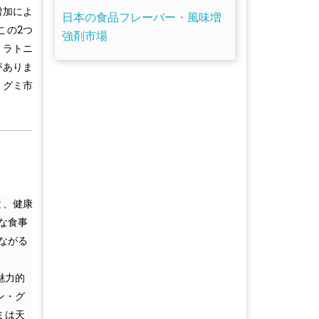
増加によ
日本の食品フレーバー・風味増
この2つ
強剤市場
メラトニ
がありま
・グミ市
と、健康
な食事
ながる
。
魅力的
ン・グ
ミは天