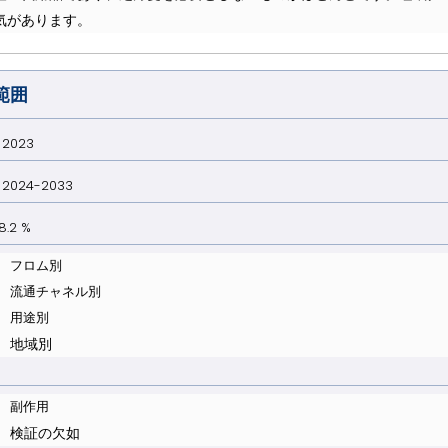
気があります。
範囲
023
024-2033
.2 %
フロム別
流通チャネル別
用途別
地域別
副作用
検証の欠如