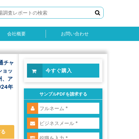
会社概要
お問い合わせ
通チャ
ショッ
今すぐ購入
州、ア
24年
サンプルPDFを請求する
する