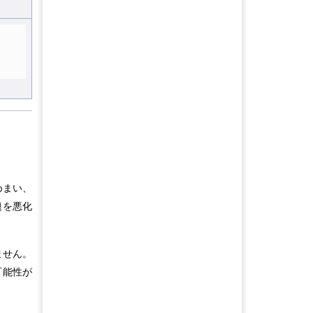
めまい、
題を悪化
ません。
可能性が