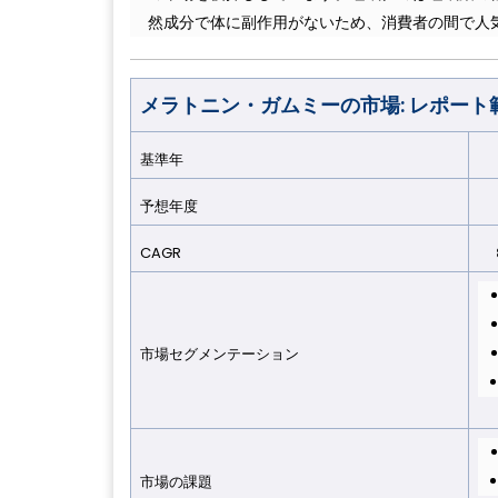
然成分で体に副作用がないため、消費者の間で人
メラトニン・ガムミーの市場: レポート
基準年
2
予想年
度
2
CAGR
8
市場セグメンテーショ
ン
市場の課
題