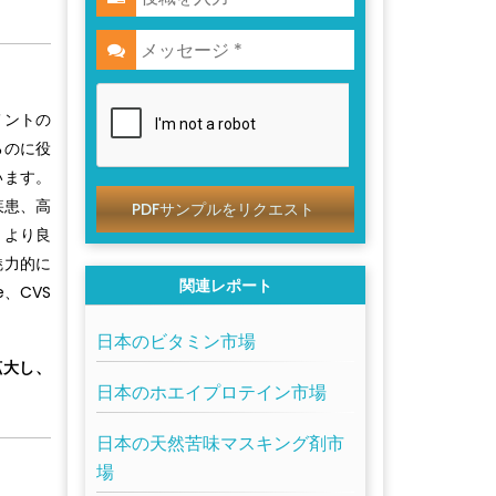
メントの
るのに役
います。
疾患、高
PDFサンプルをリクエスト
、より良
魅力的に
関連レポート
e、CVS
日本のビタミン市場
拡大し、
日本のホエイプロテイン市場
日本の天然苦味マスキング剤市
場