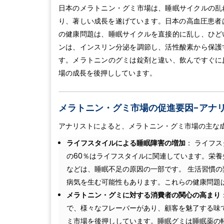
日本のメラトニン・グミ市場は、睡眠サイクルの乱
り、著しい成長を遂げています。日本の高血圧患者は4
の健康問題は、睡眠サイクルを直接的に乱し、ひど
ンは、インスリン分泌を調節し、活性酸素から保護
す。メラトニンのグミは錠剤と違い、飲んですぐに
場の成長を後押ししています。
メラトニン・グミ市場の促進要因-アナ
アナリストによると、メラトニン・グミ市場の主な
ライフスタイルによる睡眠障害の増加
： ライフ
の60％はライフスタイルに関連しています。栄
などは、睡眠不足の原因の一部です。 生活習慣
病気を生む可能性もあります。これらの健康問題
メラトニン・グミに対する消費者の関心の高まり
で、様々なフレーバーがあり、顧客を魅了する味
ミ市場を後押ししています。睡眠グミは睡眠薬の