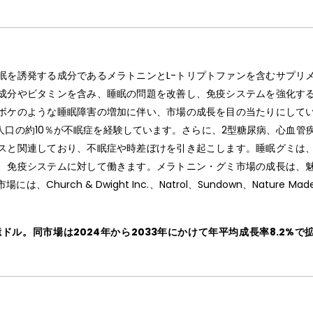
眠を誘発する成分であるメラトニンとL-トリプトファンを含むサプリ
成分やビタミンを含み、睡眠の問題を改善し、免疫システムを強化す
ボケのような睡眠障害の増加に伴い、市場の成長を目の当たりにして
口の約10％が不眠症を経験しています。さらに、2型糖尿病、心血管
スと関連しており、不眠症や時差ぼけを引き起こします。睡眠グミは
、免疫システムに対して働きます。メラトニン・グミ市場の成長は、
rch & Dwight Inc.、Natrol、Sundown、Nature Mad
ドル。同市場は2024年から2033年にかけて年平均成長率8.2%で