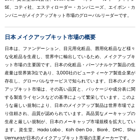
SE、コティ社、エスティローダー・カンパニーズ、エイボン・カ
ンパニーがメイクアップキット市場のグローバルリーダーです。
日本 メイクアップキット市場の概要
日本は、ファンデーション、目元用化粧品、唇用化粧品など様々
な化粧品を生産し、世界中に輸出しているため、メイクアップキ
ット市場の主要国です。日本の化粧品・パーソナルケア製品の生
産量は世界第3位であり、3,000社のビューティーケア製造企業が
存在し、グローバルなサービスで知られています。日本のメイク
アップキット市場は、その高い品質と、パッケージや成分表に関
する製造ライセンスなどの基準によって繁栄しています。このよ
うな厳しい規制により、日本のメイクアップ製品は世界市場でよ
り信頼され、品質が認められています。高品質なメーキャップの
生産と厳しい規制が、日本のメーキャップ市場規模を拡大してい
ます。資生堂、Hada Labo、Koh Gen Do、Bioré、DHC、Shu
Uemuraが日本のメイクアップキット市場の主要メーカーです。