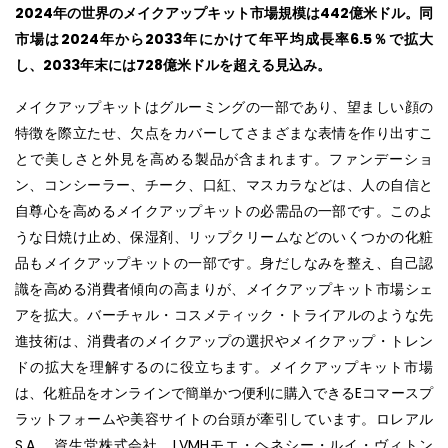
2024年の世界のメイクアップキット市場規模は442億米ドル。同
市場は2024年から2033年にかけて年平均成長率6.5％で拡大
し、2033年末には728億米ドルを超える見込み。
メイクアップキットはグルーミングの一部であり、望ましい顔の
特徴を際立たせ、欠点をカバーしてさまざまな表情を作り出すこ
とで美しさと外見を高める製品が含まれます。ファンデーショ
ン、コンシーラー、チーク、口紅、マスカラなどは、人の自信と
自尊心を高めるメイクアップキットの必需品の一部です。このよ
うな日焼け止め、保湿剤、リップクリームなどのいくつかの化粧
品もメイクアップキットの一部です。身だしなみを整え、自己認
識を高める消費者傾向の高まりが、メイクアップキット市場シェ
アを拡大。バーチャル・コスメティック・トライアルのような先
進技術は、消費者のメイクアップの選択やメイクアップ・トレン
ドの拡大を理解するのに役立ちます。メイクアップキット市場
は、化粧品をオンラインで簡単かつ便利に購入できるEコマースプ
ラットフォームや美容サイトの台頭が牽引しています。ロレアル
S.A.、資生堂株式会社、LVMHモエ・ヘネシー・ルイ・ヴィトン