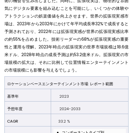
術の機会を生み出しました。同時に、拡張現実は、物理的な雰囲
気にデジタル要素を組み込むことを可能にし、いくつかの体験や
アトラクションの娯楽価値を向上させます。世界の拡張現実感市
場は、2023年から2032年にかけて年平均成長率32%で成長すると
予測されており、2022年には拡張現実感が世界の拡張現実感比率
の約55%を占めました。技術リーダーの68%が拡張現実感の重要
性と運用を理解。2023年時点の拡張現実の世界市場規模は18.6億
米ドル、2028年時点の成長予測は約53.2億米ドル。拡張現実の市
場規模の拡大は、それに比例して位置情報エンターテインメント
の市場規模にも影響を与えるでしょう。
ロケーションベースエンターテインメント市場: レポート範囲
基準年
2023
予想年
度
2024-2033
CAGR
33.2 %
コンポーネントタイプ別