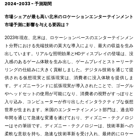
2024-2033 - 予測期間
市場シェアが最も高い北米のロケーションエンターテインメント
市場予測に影響を与える要因は？
2023年現在、北米は、ロケーションベースのエンターテインメン
ト分野における先端技術の莫大な導入により、最大の収益を生み
出しています。リアルな照明効果とHDディスプレイの登場は、没
入感のあるゲーム体験を生み出し、ゲームプレイとストーリーテ
リングの仕組みに大きく貢献しました。デジタル技術を通じて提
供される仮想現実と拡張現実は、消費者に没入体験を提供しま
す。ディズニーランドに拡張現実が導入されたことで、ゴーグル
やヘッドセットの使用が可能になり、消費者の視野がすっぽりと
入り込み、コンピューターが作り出したインタラクティブな仮想
世界が生まれます。米国のエンターテインメント部門は、過去10
年間を通じて急速な変遷を遂げており、ディズニー・テクノロジ
ーはその筆頭です。ディズニー・テクノロジーは、技術革新への
柔軟な意欲を持ち、急速な技術革新を受け入れ、最終的にロケー