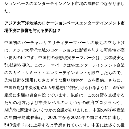
ションベースのエンターテインメント市場の成長につながりまし
た。
アジア太平洋地域のロケーションベースエンターテインメント市
場予測に影響を与える要因は？
中国初のバーチャルリアリティテーマパークの最近の立ち上げ
は、アジア太平洋地域のロケーションに影響を与える可能性が高
い要因の1つです。中国初の仮想現実テーマパークは、拡張現実と
5G技術を導入。このテーマパークはVRエンターテインメント企業
のスカイ・リミット・エンターテインメントが設立したもので、
先端技術を活用したさまざまな乗り物やゲームを提供。さらに、
中国政府は中央政府の5カ年構想に特徴付けられるように、AR/VR
産業に多額の資金を投じています。以前は、この分野を支援する
ための地方および中央レベルのいくつかの政府プログラムや、
AR/VRに関連するいくつかの会議がありました。中国のVR/AR産業
の年間平均成長率は、2020年から2024年の間に47%に達し、
540億米ドルに上昇すると予想されています。中国には多くの世