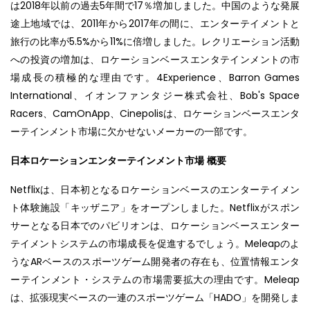
は2018年以前の過去5年間で17％増加しました。中国のような発展
途上地域では、2011年から2017年の間に、エンターテイメントと
旅行の比率が5.5%から11%に倍増しました。レクリエーション活動
への投資の増加は、ロケーションベースエンタテインメントの市
場成長の積極的な理由です。4Experience、Barron Games
International、イオンファンタジー株式会社、Bob's Space
Racers、CamOnApp、Cinepolisは、ロケーションベースエンタ
ーテインメント市場に欠かせないメーカーの一部です。
日本ロケーションエンターテインメント市場
概要
Netflixは、日本初となるロケーションベースのエンターテイメン
ト体験施設「キッザニア」をオープンしました。Netflixがスポン
サーとなる日本でのパビリオンは、ロケーションベースエンター
テイメントシステムの市場成長を促進するでしょう。Meleapのよ
うなARベースのスポーツゲーム開発者の存在も、位置情報エンタ
ーテインメント・システムの市場需要拡大の理由です。Meleap
は、拡張現実ベースの一連のスポーツゲーム「HADO」を開発しま