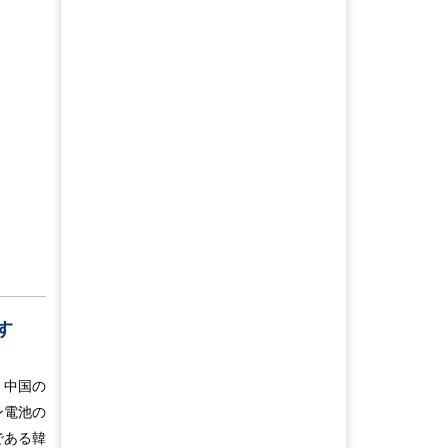
す
。中国の
ン電池の
である韓