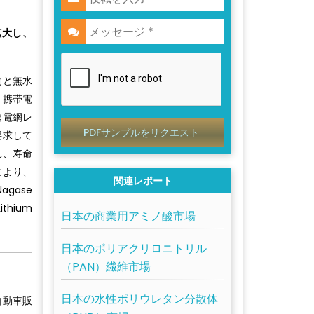
拡大し、
物と無水
、携帯電
送電網レ
PDFサンプルをリクエスト
要求して
れ、寿命
により、
関連レポート
agase
ithium
日本の商業用アミノ酸市場
日本のポリアクリロニトリル
（PAN）繊維市場
日本の水性ポリウレタン分散体
自動車販