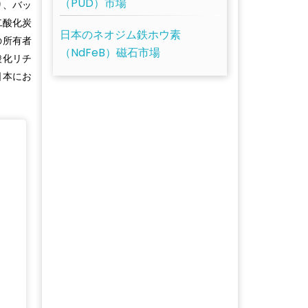
（PUD）市場
り、バッ
二酸化炭
日本のネオジム鉄ホウ素
の所有者
（NdFeB）磁石市場
酸化リチ
日本にお