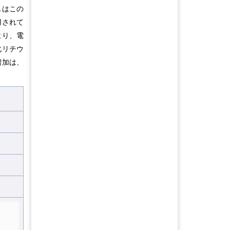
スはこの
用されて
より、電
化リチウ
増加は、