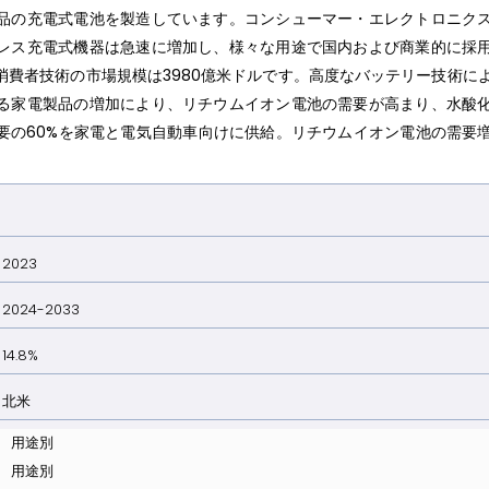
品の充電式電池を製造しています。コンシューマー・エレクトロニク
レス充電式機器は急速に増加し、様々な用途で国内および商業的に採
消費者技術の市場規模は3980億米ドルです。高度なバッテリー技術に
る家電製品の増加により、リチウムイオン電池の需要が高まり、水酸
要の60%を家電と電気自動車向けに供給。リチウムイオン電池の需要
023
024-2033
4.8%
北米
用途別
用途別