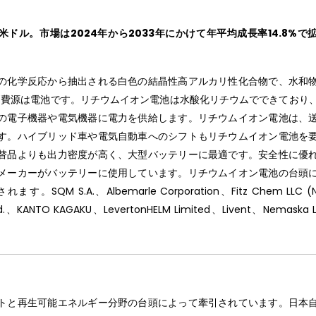
米ドル。市場は2024年から2033年にかけて年平均成長率14.8%で
の化学反応から抽出される白色の結晶性高アルカリ性化合物で、水和
消費源は電池です。リチウムイオン電池は水酸化リチウムでできており
の電子機器や電気機器に電力を供給します。リチウムイオン電池は、
す。ハイブリッド車や電気自動車へのシフトもリチウムイオン電池を
替品よりも出力密度が高く、大型バッテリーに最適です。安全性に優
メーカーがバッテリーに使用しています。リチウムイオン電池の台頭
.A.、Albemarle Corporation、Fitz Chem LLC (N
Ltd.、KANTO KAGAKU、LevertonHELM Limited、Livent、Nemaska L
トと再生可能エネルギー分野の台頭によって牽引されています。日本