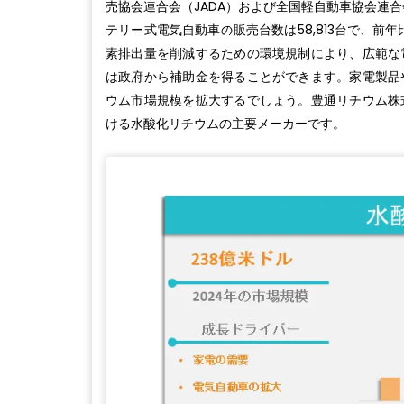
売協会連合会（JADA）および全国軽自動車協会連
テリー式電気自動車の販売台数は58,813台で、前年
素排出量を削減するための環境規制により、広範な
は政府から補助金を得ることができます。家電製品
ウム市場規模を拡大するでしょう。豊通リチウム株
ける水酸化リチウムの主要メーカーです。