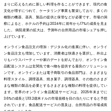
まりに応えるために新しい料理を作ることができます。現代の食
文化が増すにつれて、ケータリング事業も繁栄しており、多くの
種類の機器、器具、製品の提供と保管などが必要です。市場の洞
察によると、ホテルの予約は2024年に前年から17%の成長を見ま
した。 病院産業の拡大は、予測年の台所用品の市場シェアを押し
上げています。
オンライン食品注文の増加：デジタル化の進展に伴い、オンライ
ン食品注文も増加しています。消費者は快適さを選択し、外出よ
りもハウスパーティーや家のデートを好んでおり、オンライン食
品配送システムは玄関先で食べ物を提供する最良のソリューショ
ンです。オンラインまたは電子商取引の食品部門は、さまざまな
料理スタイル、調理器具、焼き菓子、調理器具、その他のさまざ
まな種類の製品を必要とするさまざまな種類の料理を提供してい
ます。世界のオンライン食品配送サービスは、2025年末までに
3.6%の成長と1,113.2億米ドルの市場規模を目の当たりにすると予想
されています。食品配送サービスの普及は、台所用品の市場成長