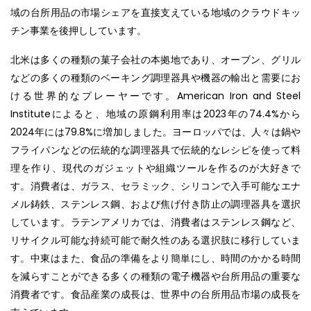
域の台所用品の市場シェアを直接支えている地域のクラウドキッ
チン事業を後押ししています。
北米は多くの種類の菓子会社の本拠地であり、オーブン、グリル
などの多くの種類のベーキング調理器具や機器の輸出と需要にお
ける世界的なプレーヤーです。American Iron and Steel
Instituteによると、地域の原鋼利用率は2023年の74.4%から
2024年には79.8%に増加しました。ヨーロッパでは、人々は鍋や
フライパンなどの伝統的な調理器具で伝統的なレシピを使って料
理を作り、現代のガジェットや組織ツールを作るのが大好きで
す。消費者は、ガラス、セラミック、シリコンで入手可能なエナ
メル鋳鉄、ステンレス鋼、および焦げ付き防止の調理器具を選択
しています。ラテンアメリカでは、消費者はステンレス鋼など、
リサイクル可能な持続可能で耐久性のある選択肢に移行していま
す。中東はまた、食品の準備をより簡単にし、時間のかかる時間
を減らすことができる多くの種類の電子機器や台所用品の重要な
消費者です。食品産業の成長は、世界中の台所用品市場の成長を